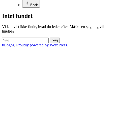
Back
Intet fundet
Vi kan vist ikke finde, hvad du leder efter. Måske en søgning vil
hjælpe?
Søg
efter:
bLogos
,
Proudly powered by WordPress.