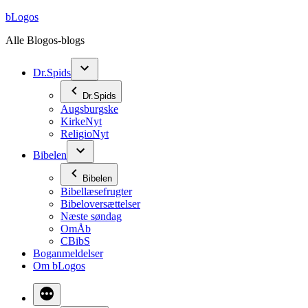
Videre
bLogos
til
Alle Blogos-blogs
indhold
Dr.Spids
Dr.Spids
Augsburgske
KirkeNyt
ReligioNyt
Bibelen
Bibelen
Bibellæsefrugter
Bibeloversættelser
Næste søndag
OmÅb
CBibS
Boganmeldelser
Om bLogos