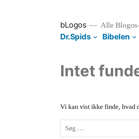
Videre
til
bLogos
Alle Blogos
indhold
Dr.Spids
Bibelen
Intet fund
Vi kan vist ikke finde, hvad 
Søg
efter: