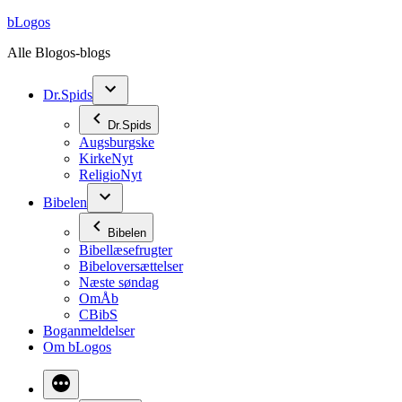
Videre
bLogos
til
Alle Blogos-blogs
indhold
Dr.Spids
Dr.Spids
Augsburgske
KirkeNyt
ReligioNyt
Bibelen
Bibelen
Bibellæsefrugter
Bibeloversættelser
Næste søndag
OmÅb
CBibS
Boganmeldelser
Om bLogos