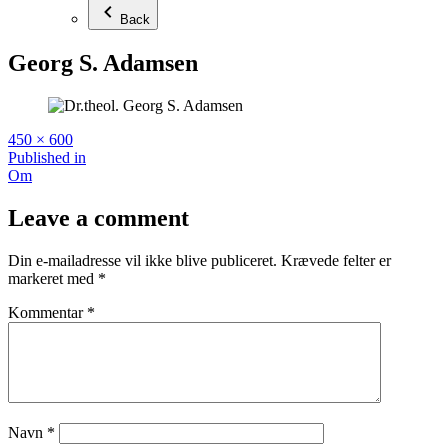
Back
Georg S. Adamsen
Full
450 × 600
size
Indlægsnavigation
Published in
Om
Leave a comment
Din e-mailadresse vil ikke blive publiceret.
Krævede felter er
markeret med
*
Kommentar
*
Navn
*