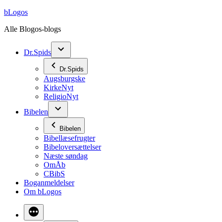
Videre
bLogos
til
Alle Blogos-blogs
indhold
Dr.Spids
Dr.Spids
Augsburgske
KirkeNyt
ReligioNyt
Bibelen
Bibelen
Bibellæsefrugter
Bibeloversættelser
Næste søndag
OmÅb
CBibS
Boganmeldelser
Om bLogos