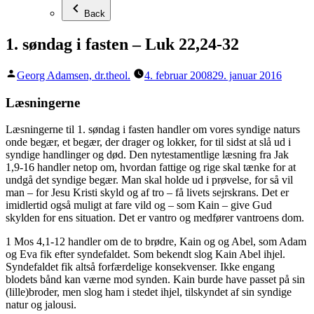
Back
1. søndag i fasten – Luk 22,24-32
Posted
Georg Adamsen, dr.theol.
4. februar 2008
29. januar 2016
by
Læsningerne
Læsningerne til 1. søndag i fasten handler om vores syndige naturs
onde begær, et begær, der drager og lokker, for til sidst at slå ud i
syndige handlinger og død. Den nytestamentlige læsning fra Jak
1,9-16 handler netop om, hvordan fattige og rige skal tænke for at
undgå det syndige begær. Man skal holde ud i prøvelse, for så vil
man – for Jesu Kristi skyld og af tro – få livets sejrskrans. Det er
imidlertid også muligt at fare vild og – som Kain – give Gud
skylden for ens situation. Det er vantro og medfører vantroens dom.
1 Mos 4,1-12 handler om de to brødre, Kain og og Abel, som Adam
og Eva fik efter syndefaldet. Som bekendt slog Kain Abel ihjel.
Syndefaldet fik altså forfærdelige konsekvenser. Ikke engang
blodets bånd kan værne mod synden. Kain burde have passet på sin
(lille)broder, men slog ham i stedet ihjel, tilskyndet af sin syndige
natur og jalousi.