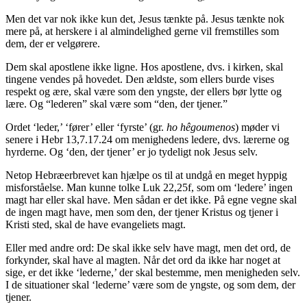
Men det var nok ikke kun det, Jesus tænkte på. Jesus tænkte nok
mere på, at herskere i al almindelighed gerne vil fremstilles som
dem, der er velgørere.
Dem skal apostlene ikke ligne. Hos apostlene, dvs. i kirken, skal
tingene vendes på hovedet. Den ældste, som ellers burde vises
respekt og ære, skal være som den yngste, der ellers bør lytte og
lære. Og “lederen” skal være som “den, der tjener.”
Ordet ‘leder,’ ‘fører’ eller ‘fyrste’ (gr.
ho hêgoumenos
) møder vi
senere i Hebr 13,7.17.24 om menighedens ledere, dvs. lærerne og
hyrderne. Og ‘den, der tjener’ er jo tydeligt nok Jesus selv.
Netop Hebræerbrevet kan hjælpe os til at undgå en meget hyppig
misforståelse. Man kunne tolke Luk 22,25f, som om ‘ledere’ ingen
magt har eller skal have. Men sådan er det ikke. På egne vegne skal
de ingen magt have, men som den, der tjener Kristus og tjener i
Kristi sted, skal de have evangeliets magt.
Eller med andre ord: De skal ikke selv have magt, men det ord, de
forkynder, skal have al magten. Når det ord da ikke har noget at
sige, er det ikke ‘lederne,’ der skal bestemme, men menigheden selv.
I de situationer skal ‘lederne’ være som de yngste, og som dem, der
tjener.