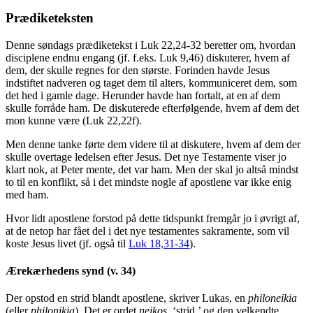
Prædiketeksten
Denne søndags prædiketekst i Luk 22,24-32 beretter om, hvordan
disciplene endnu engang (jf. f.eks. Luk 9,46) diskuterer, hvem af
dem, der skulle regnes for den største. Forinden havde Jesus
indstiftet nadveren og taget dem til alters, kommuniceret dem, som
det hed i gamle dage. Herunder havde han fortalt, at en af dem
skulle forråde ham. De diskuterede efterfølgende, hvem af dem det
mon kunne være (Luk 22,22f).
Men denne tanke førte dem videre til at diskutere, hvem af dem der
skulle overtage ledelsen efter Jesus. Det nye Testamente viser jo
klart nok, at Peter mente, det var ham. Men der skal jo altså mindst
to til en konflikt, så i det mindste nogle af apostlene var ikke enig
med ham.
Hvor lidt apostlene forstod på dette tidspunkt fremgår jo i øvrigt af,
at de netop har fået del i det nye testamentes sakramente, som vil
koste Jesus livet (jf. også til
Luk 18,31-34
).
Ærekærhedens synd (v. 34)
Der opstod en strid blandt apostlene, skriver Lukas, en
philoneikia
(eller
philonikia
). Det er ordet
neikos
, ‘strid,’ og den velkendte