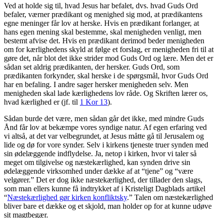
Ved at holde sig til, hvad Jesus har befalet, dvs. hvad Guds Ord
befaler, værner prædikant og menighed sig mod, at prædikantens
egne meninger får lov at herske. Hvis en prædikant forlanger, at
hans egen mening skal bestemme, skal menigheden venligt, men
bestemt afvise det. Hvis en prædikant derimod beder menigheden
om for kærlighedens skyld at følge et forslag, er menigheden fri til at
gøre det, når blot det ikke strider mod Guds Ord og lære. Men det er
sådan set aldrig prædikanten, der hersker. Guds Ord, som
prædikanten forkynder, skal herske i de spørgsmål, hvor Guds Ord
har en befaling. I andre sager hersker menigheden selv. Men
menigheden skal lade kærlighedens lov råde. Og Skriften lærer os,
hvad kærlighed er (jf. til
1 Kor 13
).
Sådan burde det være, men sådan går det ikke, med mindre Guds
Ånd får lov at bekæmpe vores syndige natur. Af egen erfaring ved
vi altså, at det var velbegrundet, at Jesus måtte gå til Jerusalem og
lide og dø for vore synder. Selv i kirkens tjeneste truer synden med
sin ødelæggende indflydelse. Ja, netop i kirken, hvor vi taler så
meget om tilgivelse og næstekærlighed, kan synden drive sin
ødelæggende virksomhed under dække af at “tjene” og “være
velgører.” Det er dog ikke næstekærlighed, der tillader den slags,
som man ellers kunne få indtrykket af i Kristeligt Dagblads artikel
“
Næstekærlighed gør kirken konfliktsky
.” Talen om næstekærlighed
bliver bare et dække og et skjold, man holder op for at kunne udøve
sit magtbegær.