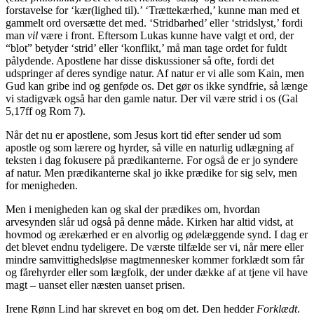
forstavelse for ‘kær(lighed til).’ ‘Trættekærhed,’ kunne man med et
gammelt ord oversætte det med. ‘Stridbarhed’ eller ‘stridslyst,’ fordi
man
vil
være i front. Eftersom Lukas kunne have valgt et ord, der
“blot” betyder ‘strid’ eller ‘konflikt,’ må man tage ordet for fuldt
pålydende. Apostlene har disse diskussioner så ofte, fordi det
udspringer af deres syndige natur. Af natur er vi alle som Kain, men
Gud kan gribe ind og genføde os. Det gør os ikke syndfrie, så længe
vi stadigvæk også har den gamle natur. Der vil være strid i os (Gal
5,17ff og Rom 7).
Når det nu er apostlene, som Jesus kort tid efter sender ud som
apostle og som lærere og hyrder, så ville en naturlig udlægning af
teksten i dag fokusere på prædikanterne. For også de er jo syndere
af natur. Men prædikanterne skal jo ikke prædike for sig selv, men
for menigheden.
Men i menigheden kan og skal der prædikes om, hvordan
arvesynden slår ud også på denne måde. Kirken har altid vidst, at
hovmod og ærekærhed er en alvorlig og ødelæggende synd. I dag er
det blevet endnu tydeligere. De værste tilfælde ser vi, når mere eller
mindre samvittighedsløse magtmennesker kommer forklædt som får
og fårehyrder eller som lægfolk, der under dække af at tjene vil have
magt – uanset eller næsten uanset prisen.
Irene Rønn Lind har skrevet en bog om det. Den hedder
Forklædt
.