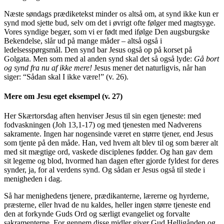
Næste søndags prædiketekst minder os altså om, at synd ikke kun er
synd mod sjette bud, selv om det i øvrigt ofte følger med magtsyge.
Vores syndige begær, som vi er født med ifølge Den augsburgske
Bekendelse, slår ud på mange måder – altså også i
ledelsesspørgsmål. Den synd bar Jesus også op på korset på
Golgata. Men som med al anden synd skal det så også lyde:
Gå bort
og synd fra nu af ikke mere!
Jesus mener det naturligvis, når han
siger: “Sådan skal I ikke være!” (v. 26).
Mere om Jesu eget eksempel (v. 27)
Her Skærtorsdag aften henviser Jesus til sin egen tjeneste: med
fodvaskningen (Joh 13,1-17) og med tjenesten med Nadverens
sakramente. Ingen har nogensinde været en større tjener, end Jesus
som tjente på den måde. Han, ved hvem alt blev til og som bærer alt
med sit mægtige ord, vaskede disciplenes fødder. Og han gav dem
sit legeme og blod, hvormed han dagen efter gjorde fyldest for deres
synder, ja, for al verdens synd. Og sådan er Jesus også til stede i
menigheden i dag.
Så har menighedens tjenere, prædikanterne, lærerne og hyrderne,
præsterne, eller hvad de nu kaldes, heller ingen større tjeneste end
den at forkynde Guds Ord og særligt evangeliet og forvalte
sakramenterne. For gennem disse midler giver Gud Helligånden og