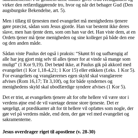
virker den retfærdiggørende tro, hvor og når det behager Gud (Den
augsburgske Bekendelse, art. 5).
Men i tillæg til tjenesten med evangeliet må menighedens tjenere
gøre præcist, sådan som Jesus gjorde. Han var bestemt ikke deres
slave, men han tjente dem, som om han var det. Han viste dem, at en
Ordets tjener må tjene menigheden og sine kolleger på både den ene
og den anden måde.
Sådan viste Paulus det også i praksis: “Skønt fri og uafhængig af
alle har jeg gjort mig selv til alles tjener for at vinde så mange som
muligt” (1 Kor 9,19). Det betød ikke, at Paulus gik på akkord med
evangeliet (1 Kor 1,18-4,21; 1 Kor 15) eller etikken (f.eks. 1 Kor 5).
For evangeliets og vranglærernes egen skyld skal vranglærere
afvises (Rom 16,17; Tit 3,10f), og for både syndernes og
menighedens skyld skal ubodfærdige syndere afvises (1 Kor 5).
Det er trist, at evangeliets tjenere alt for ofte hellere vil være stor i
verdens øjne end de vil varetage denne store tjeneste. Det er
sørgeligt, at prædikanter alt for tit hellere vil opfattes som nogle, der
gør vel på verdens måde, end dem, der gør vel med evangeliet og
sakramenterne.
Jesus overdrager riget til apostlene (v. 28-30)