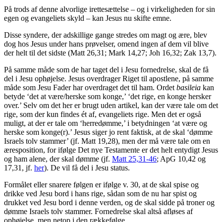
På trods af denne alvorlige irettesættelse – og i virkeligheden for sin
egen og evangeliets skyld – kan Jesus nu skifte emne.
Disse syndere, der adskillige gange stredes om magt og ære, blev
dog hos Jesus under hans prøvelser, omend ingen af dem vil blive
der helt til det sidste (Matt 26,31; Mark 14,27; Joh 16,32; Zak 13,7).
På samme måde som de har taget del i Jesu fornedrelse, skal de få
del i Jesu ophøjelse. Jesus overdrager Riget til apostlene, på samme
måde som Jesu Fader har overdraget det til ham. Ordet
basileia
kan
betyde ‘det at være/herske som konge,’ ‘det rige, en konge hersker
over.’ Selv om det her er brugt uden artikel, kan der være tale om det
rige, som der kun findes ét af, evangeliets rige. Men det er også
muligt, at der er tale om ‘herredømme,’ i betydningen ‘at være og
herske som konge(r).’ Jesus siger jo rent faktisk, at de skal ‘dømme
Israels tolv stammer’ (jf. Matt 19,28), men der må være tale om en
æresposition, for ifølge Det nye Testamente er det helt entydigt Jesus
og ham alene, der skal dømme (jf.
Matt 25,31-46
; ApG 10,42 og
17,31, jf.
her
). De vil få del i Jesu status.
Formålet eller snarere følgen er ifølge v. 30, at de skal spise og
drikke ved Jesu bord i hans rige, sådan som de nu har spist og
drukket ved Jesu bord i denne verden, og de skal sidde på troner og
dømme Israels tolv stammer. Fornedrelse skal altså afløses af
ophøjelse, men netop i den rækkefølge.