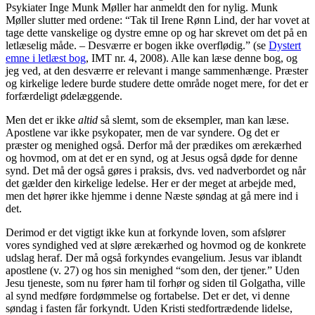
Psykiater Inge Munk Møller har anmeldt den for nylig. Munk
Møller slutter med ordene: “Tak til Irene Rønn Lind, der har vovet at
tage dette vanskelige og dystre emne op og har skrevet om det på en
letlæselig måde. – Desværre er bogen ikke overflødig.” (se
Dystert
emne i letlæst bog
, IMT nr. 4, 2008). Alle kan læse denne bog, og
jeg ved, at den desværre er relevant i mange sammenhænge. Præster
og kirkelige ledere burde studere dette område noget mere, for det er
forfærdeligt ødelæggende.
Men det er ikke
altid
så slemt, som de eksempler, man kan læse.
Apostlene var ikke psykopater, men de var syndere. Og det er
præster og menighed også. Derfor må der prædikes om ærekærhed
og hovmod, om at det er en synd, og at Jesus også døde for denne
synd. Det må der også gøres i praksis, dvs. ved nadverbordet og når
det gælder den kirkelige ledelse. Her er der meget at arbejde med,
men det hører ikke hjemme i denne Næste søndag at gå mere ind i
det.
Derimod er det vigtigt ikke kun at forkynde loven, som afslører
vores syndighed ved at sløre ærekærhed og hovmod og de konkrete
udslag heraf. Der må også forkyndes evangelium. Jesus var iblandt
apostlene (v. 27) og hos sin menighed “som den, der tjener.” Uden
Jesu tjeneste, som nu fører ham til forhør og siden til Golgatha, ville
al synd medføre fordømmelse og fortabelse. Det er det, vi denne
søndag i fasten får forkyndt. Uden Kristi stedfortrædende lidelse,