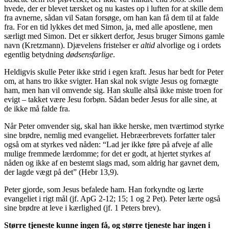
hvede, der er blevet tærsket og nu kastes op i luften for at skille dem
fra avnerne, sådan vil Satan forsøge, om han kan få dem til at falde
fra. For en tid lykkes det med Simon, ja, med alle apostlene, men
særligt med Simon. Det er sikkert derfor, Jesus bruger Simons gamle
navn (Kretzmann). Djævelens fristelser er
altid
alvorlige og i ordets
egentlig betydning
dødsensfarlige
.
Heldigvis skulle Peter ikke strid i egen kraft. Jesus har bedt for Peter
om, at hans tro ikke svigter. Han skal nok svigte Jesus og fornægte
ham, men han vil omvende sig. Han skulle altså ikke miste troen for
evigt – takket være Jesu forbøn. Sådan beder Jesus for alle sine, at
de ikke må falde fra.
Når Peter omvender sig, skal han ikke herske, men tværtimod styrke
sine brødre, nemlig med evangeliet. Hebræerbrevets forfatter taler
også om at styrkes ved nåden: “Lad jer ikke føre på afveje af alle
mulige fremmede lærdomme; for det er godt, at hjertet styrkes af
nåden og ikke af en bestemt slags mad, som aldrig har gavnet dem,
der lagde vægt på det” (Hebr 13,9).
Peter gjorde, som Jesus befalede ham. Han forkyndte og lærte
evangeliet i rigt mål (jf. ApG 2-12; 15; 1 og 2 Pet). Peter lærte også
sine brødre at leve i kærlighed (jf. 1 Peters brev).
Større tjeneste kunne ingen få, og større tjeneste har ingen i