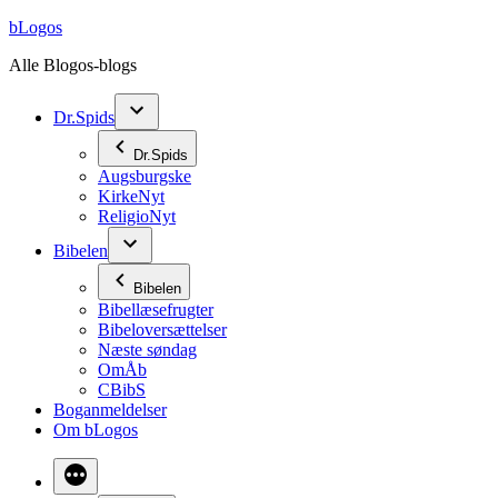
Videre
bLogos
til
Alle Blogos-blogs
indhold
Dr.Spids
Dr.Spids
Augsburgske
KirkeNyt
ReligioNyt
Bibelen
Bibelen
Bibellæsefrugter
Bibeloversættelser
Næste søndag
OmÅb
CBibS
Boganmeldelser
Om bLogos