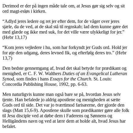
Derimod er der på ingen måde tale om, at Jesus gør sig selv og sit
ord magt-esløs i kirken.
“Adlyd jeres ledere og ret jer efter dem, for de våger over jeres
sjæle, da de ved, at de skal stå til regnskab; lad dem kunne gøre det
med glæde og ikke med suk, for det ville være ulykkeligt for jer.”
(Hebr 13,17)
“Kom jeres vejledere i hu, som har forkyndt jer Guds ord. Hold jer
for øje den udgang, deres levned fik, og efterfølg deres tro.” (Hebr
13,7)
Den bedste gennemgang af, hvad det skal betyde for prædikant og
menighed, er C. F. W. Walthers
Duties of an Evangelical Lutheran
Synod
, som findes i hans
Essays for the Church.
St. Louis:
Concordia Publishing House, 1992, pp. 6-63.
Men naturligvis kunne man også bare se på, hvordan Jesus selv
tjente. Han befalede jo aldrig apostlene og menigheden at sætte
Guds ord til side. Det var jo tværtimod farisæerne, der gjorde den
slags (Matt 15,6-9). Apostlene skulle som prædikanter gøre alle folk
til Jesu disciple ved at døbe dem i Faderens og Sønnens og
Helligåndens navn og ved at lære dem at holde alt, hvad Jesus har
befalet.