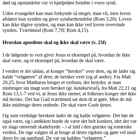
død og opstandelse var vi hjælpeløst fortabte i vores synd.
Uden evangeliet kan man forkynde så meget, man vil, men loven
afslører kun synden og giver syndserkendelse (Rom 3,20). Loven
kan ikke tilgive synden, og man kan ikke ved loven overvinde
synden. Tværtimod (Rom 7,7ff; Rom 4,15).
Hvordan apostlene skal og ikke skal være (v. 25f)
I de følgende to vers giver Jesus et eksempel på, hvordan de ikke
skal være, og et eksempel på, hvordan de skal være.
I verden er det sådan, at konger “hersker” over dem, og de lader sig
kalde “velgørere” af dem, de hersker over (og af andre). Fra Matt
20,25, hvor Matthæus bruger et verbum, der betyder, at man
misbruger sin magt som hersker (gr.
katakurieuô
), fra Matt 22,21 og
Rom 13,1-7 ved vi, at Jesus ikke mener, at folkenes konger slet ikke
må herske. Det har Gud tværtimod sat dem til at gøre. Men de må
ikke misbruge deres embede. De skal være Guds tjener.
Og som verdslige herskere lader de sig kalde velgørere. Det bør de
også være, og i antikken burde de være det helt konkret, idet der var
en slags omvendt skattebyrde – i al fald i den græske og romerske
verden. De rige valgtes til at bruge af deres rigdom og gøre vel mod
deres by og samfund. De var og kaldtes “velgørere.”