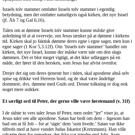
Israels tolv stammer omfatter Israels tolv stammer i egentlig
betydning, men det omfatter naturligvis også kirken, det nye Israel
(jf. Åb 7 og Gal 6,16).
Talen om at dømme Israels tolv stammer kunne
måske
give
anledning til at at overveje, om Jesus tænker på at dømme i kirkens
tid. Kirken skal jo faktisk dømme deres egne i egne sager, men kun i
egne sager (1 Kor 5,3.12f). Om ‘Israels tolv stammer’ handler om
kirken, det nye Israel, kunne der måske være tale om den slags
dømmen. Det er blot meget vigtigt, at det ikke udlægges på en
måde, der fører til den hersken, som Jesus har afvist ovenfor.
Drejer det sig om deres tjeneste her i tiden, skal apostlene altså selv
spise og drikke ved Herrens bord, og de skal være åndelige
dommere, dvs. dømme med Guds ord. Denne tolkning er dog nok
noget mere usikker.
Et særligt ord til Peter, der gerne ville være førstemand (v. 31f)
I de sidste to vers taler Jesus
til
Peter, men ordet “jer” viser jo, at
Jesus taler
om
alle apostlene. Satan har bedt om dem – ligesom han
bad om at få Job – for at ‘sigte’ dem ‘som hvede.’ Satan var ikke
tilfreds med at have vundet Judas Iskariot (Kretzmann). Han ville
udsætte dem for prøvelser, der ikke var mindre end Jobs. Som