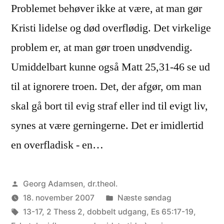
Problemet behøver ikke at være, at man gør
Kristi lidelse og død overflødig. Det virkelige
problem er, at man gør troen unødvendig.
Umiddelbart kunne også Matt 25,31-46 se ud
til at ignorere troen. Det, der afgør, om man
skal gå bort til evig straf eller ind til evigt liv,
synes at være gerningerne. Det er imidlertid
en overfladisk - en…
Posted
Georg Adamsen, dr.theol.
by
Posted
18. november 2007
Næste søndag
Tags:
in
13-17
,
2 Thess 2
,
dobbelt udgang
,
Es 65:17-19
,