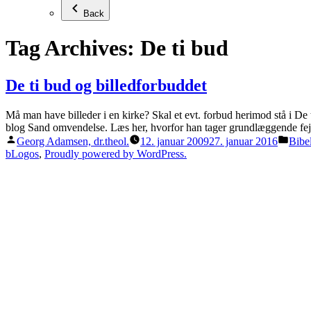
Back
Tag Archives:
De ti bud
De ti bud og billedforbuddet
Må man have billeder i en kirke? Skal et evt. forbud herimod stå i De
blog Sand omvendelse. Læs her, hvorfor han tager grundlæggende fej
Posted
Post
Georg Adamsen, dr.theol.
12. januar 2009
27. januar 2016
Bibe
by
in
bLogos
,
Proudly powered by WordPress.