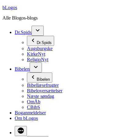
Videre
bLogos
til
Alle Blogos-blogs
indhold
Dr.Spids
Dr.Spids
Augsburgske
KirkeNyt
ReligioNyt
Bibelen
Bibelen
Bibellæsefrugter
Bibeloversættelser
Næste søndag
OmÅb
CBibS
Boganmeldelser
Om bLogos