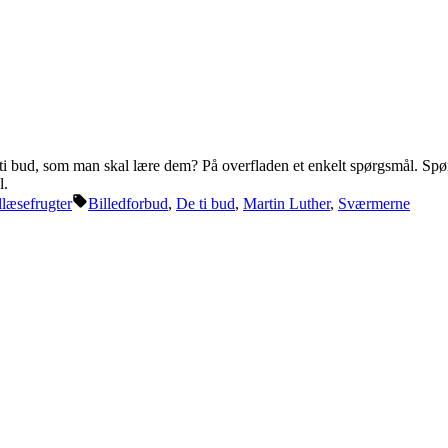
 ti bud, som man skal lære dem? På overfladen et enkelt spørgsmål. Spø
l.
ed
Tags:
llæsefrugter
Billedforbud
,
De ti bud
,
Martin Luther
,
Sværmerne