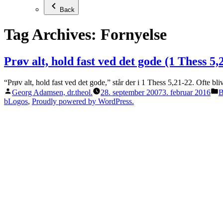
Back
Tag Archives:
Fornyelse
Prøv alt, hold fast ved det gode (1 Thess 5,
“Prøv alt, hold fast ved det gode,” står der i 1 Thess 5,21-22. Ofte bli
Posted
P
Georg Adamsen, dr.theol.
28. september 2007
3. februar 2016
B
by
i
bLogos
,
Proudly powered by WordPress.