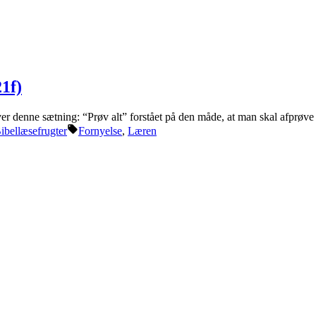
21f)
ver denne sætning: “Prøv alt” forstået på den måde, at man skal afprøve a
osted
Tags:
ibellæsefrugter
Fornyelse
,
Læren
n