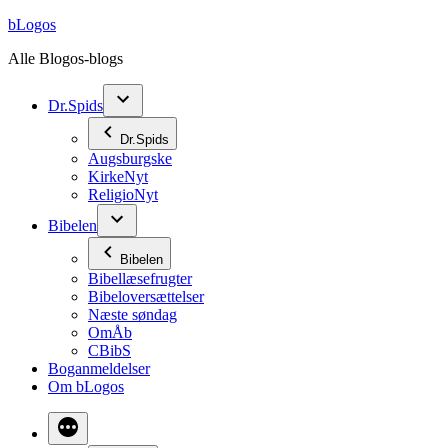
Videre
bLogos
til
Alle Blogos-blogs
indhold
Dr.Spids
Dr.Spids
Augsburgske
KirkeNyt
ReligioNyt
Bibelen
Bibelen
Bibellæsefrugter
Bibeloversættelser
Næste søndag
OmÅb
CBibS
Boganmeldelser
Om bLogos