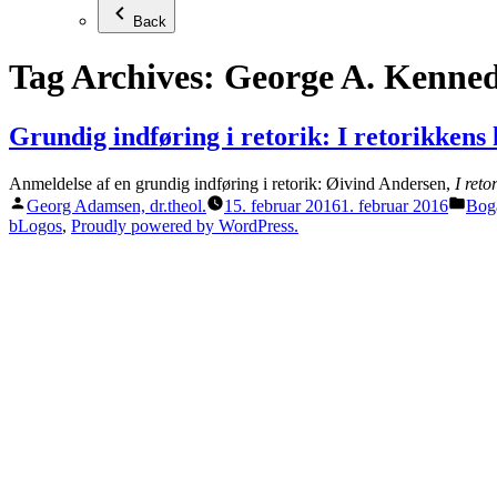
Back
Tag Archives:
George A. Kenne
Grundig indføring i retorik: I retorikkens
Anmeldelse af en grundig indføring i retorik: Øivind Andersen,
I reto
Posted
Post
Georg Adamsen, dr.theol.
15. februar 2016
1. februar 2016
Bog
by
in
bLogos
,
Proudly powered by WordPress.