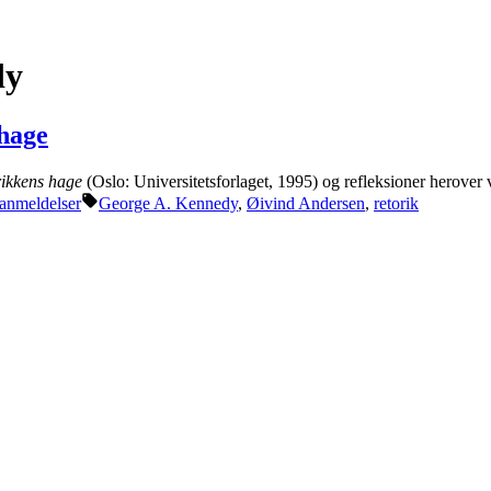
dy
 hage
rikkens hage
(Oslo: Universitetsforlaget, 1995) og refleksioner herove
ed
Tags:
anmeldelser
George A. Kennedy
,
Øivind Andersen
,
retorik