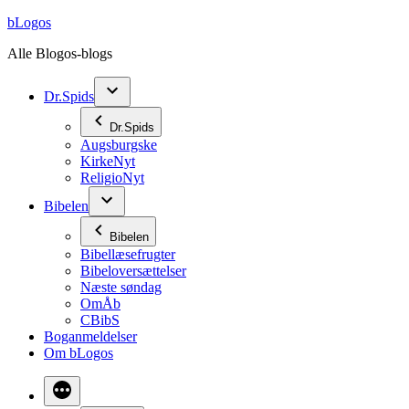
Videre
bLogos
til
Alle Blogos-blogs
indhold
Dr.Spids
Dr.Spids
Augsburgske
KirkeNyt
ReligioNyt
Bibelen
Bibelen
Bibellæsefrugter
Bibeloversættelser
Næste søndag
OmÅb
CBibS
Boganmeldelser
Om bLogos