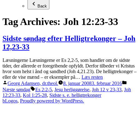
Back
Tag Archives:
Joh 12:23-33
Sidste søndag efter Helligtrekonger – Joh
12,23-33
Læsningerne Læsningerne er Es 2,2-5, som handler om de sidste
tider, der allerede er foregribende opfyldt. Derfor tilbeder vi Kristus
hvor som helst i ånd og sandhed (Joh 4,21.23). De helligtrekonger –
eller de vise mænd – er eksempler på…
Læs resten
Posted
Posted
Georg Adamsen, dr.theol.
8. januar 2008
3. februar 2016
by
in
Tags:
Næste søndag
Es 2:2-5
,
Jesu herliggørelse
,
Joh 12 v 23-33
,
Joh
12:23-33
,
Kol 1:25-28
,
Sidste s. e. helligtrekonger
bLogos
,
Proudly powered by WordPress.