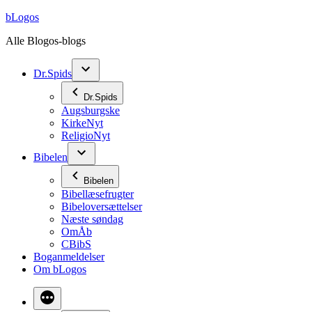
Videre
bLogos
til
Alle Blogos-blogs
indhold
Dr.Spids
Dr.Spids
Augsburgske
KirkeNyt
ReligioNyt
Bibelen
Bibelen
Bibellæsefrugter
Bibeloversættelser
Næste søndag
OmÅb
CBibS
Boganmeldelser
Om bLogos