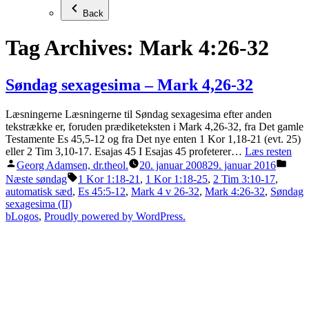
Back
Tag Archives:
Mark 4:26-32
Søndag sexagesima – Mark 4,26-32
Læsningerne Læsningerne til Søndag sexagesima efter anden
tekstrække er, foruden prædiketeksten i Mark 4,26-32, fra Det gamle
Testamente Es 45,5-12 og fra Det nye enten 1 Kor 1,18-21 (evt. 25)
eller 2 Tim 3,10-17. Esajas 45 I Esajas 45 profeterer…
Læs resten
Posted
Post
Georg Adamsen, dr.theol.
20. januar 2008
29. januar 2016
by
in
Tags:
Næste søndag
1 Kor 1:18-21
,
1 Kor 1:18-25
,
2 Tim 3:10-17
,
automatisk sæd
,
Es 45:5-12
,
Mark 4 v 26-32
,
Mark 4:26-32
,
Søndag
sexagesima (II)
bLogos
,
Proudly powered by WordPress.