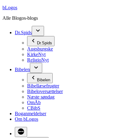
Videre
bLogos
til
Alle Blogos-blogs
indhold
Dr.Spids
Dr.Spids
Augsburgske
KirkeNyt
ReligioNyt
Bibelen
Bibelen
Bibellæsefrugter
Bibeloversættelser
Næste søndag
OmÅb
CBibS
Boganmeldelser
Om bLogos