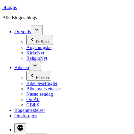
Videre
bLogos
til
Alle Blogos-blogs
indhold
Dr.Spids
Dr.Spids
Augsburgske
KirkeNyt
ReligioNyt
Bibelen
Bibelen
Bibellæsefrugter
Bibeloversættelser
Næste søndag
OmÅb
CBibS
Boganmeldelser
Om bLogos