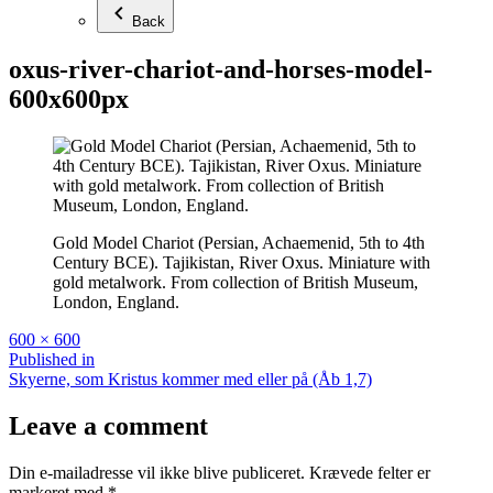
Back
oxus-river-chariot-and-horses-model-
600x600px
Gold Model Chariot (Persian, Achaemenid, 5th to 4th
Century BCE). Tajikistan, River Oxus. Miniature with
gold metalwork. From collection of British Museum,
London, England.
Full
600 × 600
size
Indlægsnavigation
Published in
Skyerne, som Kristus kommer med eller på (Åb 1,7)
Leave a comment
Din e-mailadresse vil ikke blive publiceret.
Krævede felter er
markeret med
*