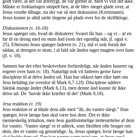
godt være, at det var ærefrygt, de var grebet af. Men vi ved det ikke.
Måske er forklaringen simpelt hen, at de blev meget glade over, at
Jesus vendte tilbage, nu der var så stor diskussion (Kretzmann).
Jesus kunne jo altid sætte tingene på plads over for de skriftkloge.
Diskussionen (v. 16-18)
Jesus spørger om, hvad de diskuterer. Svaret får han – og vi – af en
far til en dreng med en stum ånd (som der egentlig står, jf. også v.
25). Eftersom Jesus spørger faderen (v. 21), må vi nok forstå det
sådan, at drengen er stum, i al fald når ånden tager magten over ham
(jf. v. 18).
Sønnen har det efter beskrivelsen forfærdeligt, når ånden huserer og
regerer over ham (v. 18). Naturligt nok vil faderen gerne have
disciplene til at drive ånden ud. Han har sikkert hørt eller hørt om
Jesu befaling (se ovenfor til Mark 6,7.12f). Disciplene uddrev
faktisk mange ånder (Mark 6,13), men denne ånd kunne de ikke
drive ud. De ‘havde ikke kræfter til det’ (Mark 9,18).
Jesu reaktion (v. 19)
Jesu reaktion er at tiltale dem alle med “åh, du vantro slægt.” Han
spørger, hvor længe han skal være hos dem. Det er ikke
menneskelig irritation, men Jesu guddommelige irettesættelse af dem
for vantro. ‘Vantro slægt’ er et udtryk, som Skriften ofte bruger om
dem, der er vantro og genstridige. Ja, Jesus spørger, hvor længe han
skal holde dem ud. Der kan næppe være tvivl om, at Jesus også