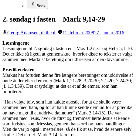
Back
2. søndag i fasten – Mark 9,14-29
Posted
Georg Adamsen, dr.theol.
11. februar 2008
27. januar 2016
by
Læsningerne
Læsningerne til 2. søndag i fasten er 1 Mos 1,27-31 og Hebr 5,1-10.
Det er ikke så ligetil at gennemskue, hvorfor disse to tekster er valgt
sammen med Markus’ beretning om udfrielsen af den døvstumme.
Prædiketeksten
Markus har foruden denne fire længere beretninger om uddrivelse af
onde ånder eller dæmoner (Mark 1,21-28; 3,20-30; 5,1-20; 7,24-30;
jf. 1,34.39). Det er tydeligt, at det er et af de emner, som han
prioriterer.
“Han valgte tolv, som han kaldte apostle, for at de skulle være
sammen med ham, og for at han kunne sende dem ud for at prædike
og have magt til at uddrive dæmoner” (Mark 3,14-15). De var
sammen med Jesus, hvor de først og fremmest lærte Jesus at kende
som Kristus, som Messias, gennem hans ord og hans handlinger.
Men de var jo også i mesterlære, så de fik at se, hvad de senere selv
skulle. Det er det, Mark 3,14f lærer os.