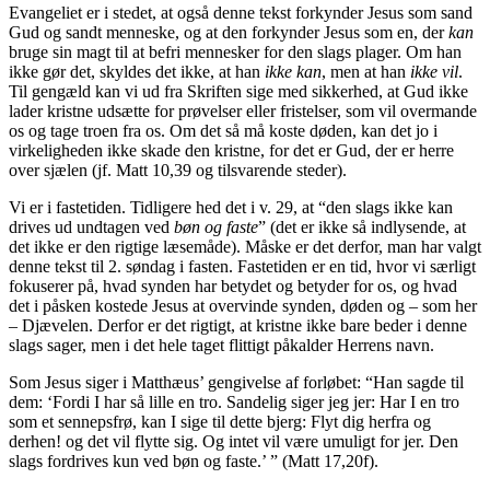
Evangeliet er i stedet, at også denne tekst forkynder Jesus som sand
Gud og sandt menneske, og at den forkynder Jesus som en, der
kan
bruge sin magt til at befri mennesker for den slags plager. Om han
ikke gør det, skyldes det ikke, at han
ikke kan
, men at han
ikke vil
.
Til gengæld kan vi ud fra Skriften sige med sikkerhed, at Gud ikke
lader kristne udsætte for prøvelser eller fristelser, som vil overmande
os og tage troen fra os. Om det så må koste døden, kan det jo i
virkeligheden ikke skade den kristne, for det er Gud, der er herre
over sjælen (jf. Matt 10,39 og tilsvarende steder).
Vi er i fastetiden. Tidligere hed det i v. 29, at “den slags ikke kan
drives ud undtagen ved
bøn og faste
” (det er ikke så indlysende, at
det ikke er den rigtige læsemåde). Måske er det derfor, man har valgt
denne tekst til 2. søndag i fasten. Fastetiden er en tid, hvor vi særligt
fokuserer på, hvad synden har betydet og betyder for os, og hvad
det i påsken kostede Jesus at overvinde synden, døden og – som her
– Djævelen. Derfor er det rigtigt, at kristne ikke bare beder i denne
slags sager, men i det hele taget flittigt påkalder Herrens navn.
Som Jesus siger i Matthæus’ gengivelse af forløbet: “Han sagde til
dem: ‘Fordi I har så lille en tro. Sandelig siger jeg jer: Har I en tro
som et sennepsfrø, kan I sige til dette bjerg: Flyt dig herfra og
derhen! og det vil flytte sig. Og intet vil være umuligt for jer. Den
slags fordrives kun ved bøn og faste.’ ” (Matt 17,20f).