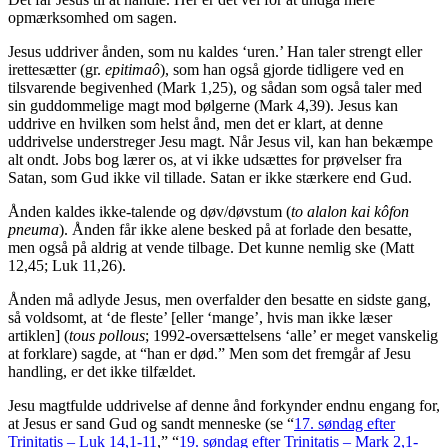
opmærksomhed om sagen.
Jesus uddriver ånden, som nu kaldes ‘uren.’ Han taler strengt eller
irettesætter (gr.
epitimaô
), som han også gjorde tidligere ved en
tilsvarende begivenhed (Mark 1,25), og sådan som også taler med
sin guddommelige magt mod bølgerne (Mark 4,39). Jesus kan
uddrive en hvilken som helst ånd, men det er klart, at denne
uddrivelse understreger Jesu magt. Når Jesus vil, kan han bekæmpe
alt ondt. Jobs bog lærer os, at vi ikke udsættes for prøvelser fra
Satan, som Gud ikke vil tillade. Satan er ikke stærkere end Gud.
Ånden kaldes ikke-talende og døv/døvstum (
to alalon kai kôfon
pneuma
). Ånden får ikke alene besked på at forlade den besatte,
men også på aldrig at vende tilbage. Det kunne nemlig ske (Matt
12,45; Luk 11,26).
Ånden må adlyde Jesus, men overfalder den besatte en sidste gang,
så voldsomt, at ‘de fleste’ [eller ‘mange’, hvis man ikke læser
artiklen] (
tous pollous
; 1992-oversættelsens ‘alle’ er meget vanskelig
at forklare) sagde, at “han er død.” Men som det fremgår af Jesu
handling, er det ikke tilfældet.
Jesu magtfulde uddrivelse af denne ånd forkynder endnu engang for,
at Jesus er sand Gud og sandt menneske (se “
17. søndag efter
Trinitatis – Luk 14,1-11
,” “
19. søndag efter Trinitatis – Mark 2,1-