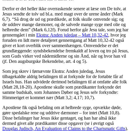
Derfor er det heller ikke overraskende senere at læse om De tolv, at
Jesus sendte de tolv ud bl.a. med magt over de urene ånder (Mark
6,7). “Så drog de ud og prædikede, at folk skulle omvende sig; og
de uddrev mange dæmoner, og de salvede mange syge med olie og
helbredte dem” (Mark 6,12f). Forud herfor går Jesu tale, som jeg har
gennemgået i min
Ekstra: Anden juledag – Matt 10,32-42
, hvor jeg
foruden en lidt mere detaljeret gennemgang af Matt 10,32-42 også
giver et kort overblik over sammenhængen. Omvendelse er det
grundlæggende: syndsbekendelse fremkaldt af loven og tro på Jesus,
som Guds virker ved nådemidlerne og sin Ånd, når og hvor han vil
(jf. Den augsburgske Bekendelse, art. 4 og 5).
Som jeg skrev i førnævnte Ekstra: Anden juledag, Jesus
tilbagekaldte aldrig befalingen til at forkynde for de fortabte får af
Israels hus. Han udvidede derimod befalingen til at omfatte alle folk
(Matt 28,18-20). Apostlene skulle som prædikanter forkynde det
samme budskab, som Johannes Døber og Jesus selv forkyndte:
Himmeriget er kommet nær (Matt 3,2; 4,17; 10,7).
Apostlene fik også befaling om at helbrede syge, opvække døde,
gøre spedalske rene og uddrive dæmoner – for intet (Matt 10,8).
Disse befalinger har Jesus ikke gentaget, og han har altså ikke
dermed givet alle prædikanter disse opgaver (se i øvrigt også
Douglas Judisch, An Evaluation of Claims to the Charismatic Gifts
).