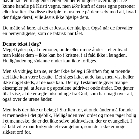
havde fået en magt eller rettere en bemyndigelse overdraget. De
kunne handle på Kristi vegne, men
ikke
kraft af deres egne personer
eller kræfter. Da disse disciple fokuserede på dem selv med alt, hvad
der fulgte deraf, ville Jesus ikke hjælpe dem.
De måtte så lære, at det er Jesus, der hjælper. Også når de forvalter
en bemyndigelse, som de faktisk har fået.
Denne tekst i dag?
Meget tyder på, at dæmoner, onde eller urene ånder – eller hvad
man kalder dem – ikke kan bo i kristne, i al fald ikke i længden.
Helligånden og sådanne onder kan ikke forliges.
Men så vidt jeg kan se, er der ikke belæg i Skriften for, at troende
slet ikke kan være besatte. Det siges ikke, at de kan, men vist heller
ikke noget steds, at de
ikke
kan. Det ny Testamente giver mange
eksempler på, at Jesus og apostlene uddriver onde ånder. Det tjener
til at vise, at de er ægte udsendinge fra Gud, som har magt over alt,
også over de urene ånder.
Men hvis der ikke er belæg i Skriften for, at onde ånder må forlade
et menneske i det øjeblik, Helligånden ved ordet og troen tager bolig
i et menneske, da er det ikke selve uddrivelsen, der er evangeliet. I
så fald ville man forkynde et evangelium, som der ikke er noget
sikkert ord for.