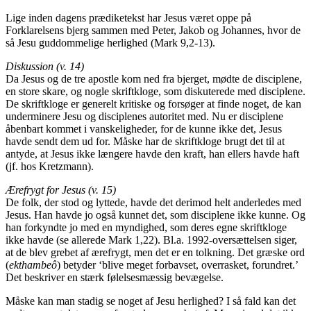
Lige inden dagens prædiketekst har Jesus været oppe på
Forklarelsens bjerg sammen med Peter, Jakob og Johannes, hvor de
så Jesu guddommelige herlighed (Mark 9,2-13).
Diskussion (v. 14)
Da Jesus og de tre apostle kom ned fra bjerget, mødte de disciplene,
en store skare, og nogle skriftkloge, som diskuterede med disciplene.
De skriftkloge er generelt kritiske og forsøger at finde noget, de kan
underminere Jesu og disciplenes autoritet med. Nu er disciplene
åbenbart kommet i vanskeligheder, for de kunne ikke det, Jesus
havde sendt dem ud for. Måske har de skriftkloge brugt det til at
antyde, at Jesus ikke længere havde den kraft, han ellers havde haft
(jf. hos Kretzmann).
Ærefrygt for Jesus (v. 15)
De folk, der stod og lyttede, havde det derimod helt anderledes med
Jesus. Han havde jo også kunnet det, som disciplene ikke kunne. Og
han forkyndte jo med en myndighed, som deres egne skriftkloge
ikke havde (se allerede Mark 1,22). Bl.a. 1992-oversættelsen siger,
at de blev grebet af ærefrygt, men det er en tolkning. Det græske ord
(
ekthambeô
) betyder ‘blive meget forbavset, overrasket, forundret.’
Det beskriver en stærk følelsesmæssig bevægelse.
Måske kan man stadig se noget af Jesu herlighed? I så fald kan det