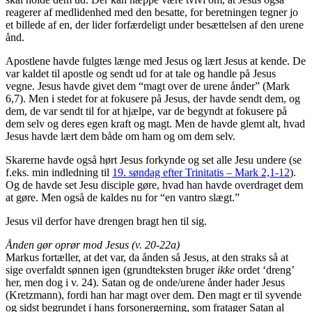
reagerer af medlidenhed med den besatte, for beretningen tegner jo
et billede af en, der lider forfærdeligt under besættelsen af den urene
ånd.
Apostlene havde fulgtes længe med Jesus og lært Jesus at kende. De
var kaldet til apostle og sendt ud for at tale og handle på Jesus
vegne. Jesus havde givet dem “magt over de urene ånder” (Mark
6,7). Men i stedet for at fokusere på Jesus, der havde sendt dem, og
dem, de var sendt til for at hjælpe, var de begyndt at fokusere på
dem selv og deres egen kraft og magt. Men de havde glemt alt, hvad
Jesus havde lært dem både om ham og om dem selv.
Skarerne havde også hørt Jesus forkynde og set alle Jesu undere (se
f.eks. min indledning til
19. søndag efter Trinitatis – Mark 2,1-12
).
Og de havde set Jesu disciple gøre, hvad han havde overdraget dem
at gøre. Men også de kaldes nu for “en vantro slægt.”
Jesus vil derfor have drengen bragt hen til sig.
Ånden gør oprør mod Jesus (v. 20-22a)
Markus fortæller, at det var, da ånden så Jesus, at den straks så at
sige overfaldt sønnen igen (grundteksten bruger
ikke
ordet ‘dreng’
her, men dog i v. 24). Satan og de onde/urene ånder hader Jesus
(Kretzmann), fordi han har magt over dem. Den magt er til syvende
og sidst begrundet i hans forsonergerning, som fratager Satan al