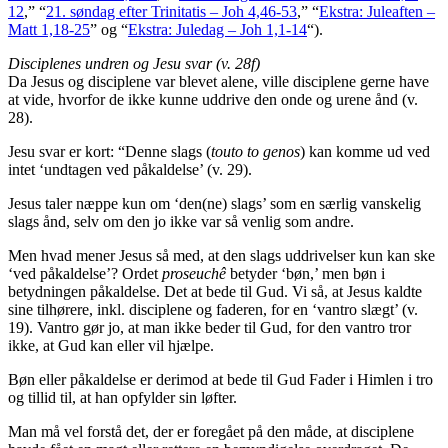
12
,” “
21. søndag efter Trinitatis – Joh 4,46-53
,” “
Ekstra: Juleaften –
Matt 1,18-25
” og “
Ekstra: Juledag – Joh 1,1-14
“).
Disciplenes undren og Jesu svar (v. 28f)
Da Jesus og disciplene var blevet alene, ville disciplene gerne have
at vide, hvorfor de ikke kunne uddrive den onde og urene ånd (v.
28).
Jesu svar er kort: “Denne slags (
touto to genos
) kan komme ud ved
intet ‘undtagen ved påkaldelse’ (v. 29).
Jesus taler næppe kun om ‘den(ne) slags’ som en særlig vanskelig
slags ånd, selv om den jo ikke var så venlig som andre.
Men hvad mener Jesus så med, at den slags uddrivelser kun kan ske
‘ved påkaldelse’? Ordet
proseuchê
betyder ‘bøn,’ men bøn i
betydningen påkaldelse. Det at bede til Gud. Vi så, at Jesus kaldte
sine tilhørere, inkl. disciplene og faderen, for en ‘vantro slægt’ (v.
19). Vantro gør jo, at man ikke beder til Gud, for den vantro tror
ikke, at Gud kan eller vil hjælpe.
Bøn eller påkaldelse er derimod at bede til Gud Fader i Himlen i tro
og tillid til, at han opfylder sin løfter.
Man må vel forstå det, der er foregået på den måde, at disciplene