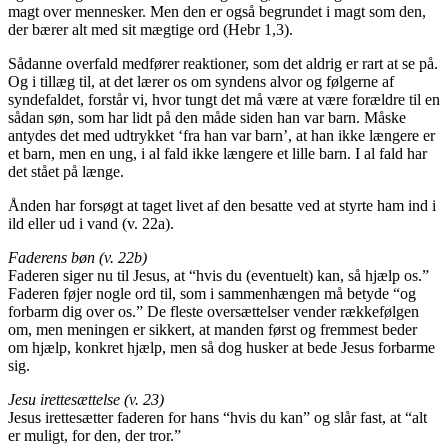
magt over mennesker. Men den er også begrundet i magt som den,
der bærer alt med sit mægtige ord (Hebr 1,3).
Sådanne overfald medfører reaktioner, som det aldrig er rart at se på.
Og i tillæg til, at det lærer os om syndens alvor og følgerne af
syndefaldet, forstår vi, hvor tungt det må være at være forældre til en
sådan søn, som har lidt på den måde siden han var barn. Måske
antydes det med udtrykket ‘fra han var barn’, at han ikke længere er
et barn, men en ung, i al fald ikke længere et lille barn. I al fald har
det stået på længe.
Ånden har forsøgt at taget livet af den besatte ved at styrte ham ind i
ild eller ud i vand (v. 22a).
Faderens bøn (v. 22b)
Faderen siger nu til Jesus, at “hvis du (eventuelt) kan, så hjælp os.”
Faderen føjer nogle ord til, som i sammenhængen må betyde “og
forbarm dig over os.” De fleste oversættelser vender rækkefølgen
om, men meningen er sikkert, at manden først og fremmest beder
om hjælp, konkret hjælp, men så dog husker at bede Jesus forbarme
sig.
Jesu irettesættelse (v. 23)
Jesus irettesætter faderen for hans “hvis du kan” og slår fast, at “alt
er muligt, for den, der tror.”