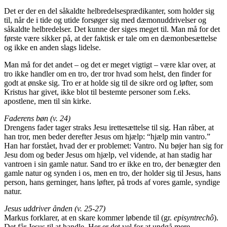
Det er der en del såkaldte helbredelsesprædikanter, som holder sig
til, når de i tide og utide forsøger sig med dæmonuddrivelser og
såkaldte helbredelser. Det kunne der siges meget til. Man må for det
første være sikker på, at der faktisk er tale om en dæmonbesættelse
og ikke en anden slags lidelse.
Man må for det andet – og det er meget vigtigt – være klar over, at
tro ikke handler om en tro, der tror hvad som helst, den finder for
godt at ønske sig. Tro er at holde sig til de sikre ord og løfter, som
Kristus har givet, ikke blot til bestemte personer som f.eks.
apostlene, men til sin kirke.
Faderens bøn (v. 24)
Drengens fader tager straks Jesu irettesættelse til sig. Han råber, at
han tror, men beder derefter Jesus om hjælp: “hjælp min vantro.”
Han har forstået, hvad der er problemet: Vantro. Nu bøjer han sig for
Jesu dom og beder Jesus om hjælp, vel vidende, at han stadig har
vantroen i sin gamle natur. Sand tro er ikke en tro, der benægter den
gamle natur og synden i os, men en tro, der holder sig til Jesus, hans
person, hans gerninger, hans løfter, på trods af vores gamle, syndige
natur.
Jesus uddriver ånden (v. 25-27)
Markus forklarer, at en skare kommer løbende til (gr.
episyntrechô
).
Det får Jesus til at handle. Her er det vel for at undgå mere