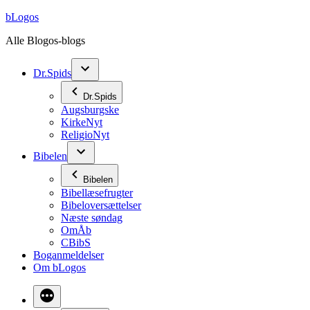
Videre
bLogos
til
Alle Blogos-blogs
indhold
Dr.Spids
Dr.Spids
Augsburgske
KirkeNyt
ReligioNyt
Bibelen
Bibelen
Bibellæsefrugter
Bibeloversættelser
Næste søndag
OmÅb
CBibS
Boganmeldelser
Om bLogos