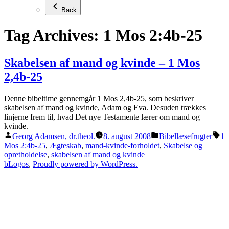
Back
Tag Archives:
1 Mos 2:4b-25
Skabelsen af mand og kvinde – 1 Mos
2,4b-25
Denne bibeltime gennemgår 1 Mos 2,4b-25, som beskriver
skabelsen af mand og kvinde, Adam og Eva. Desuden trækkes
linjerne frem til, hvad Det nye Testamente lærer om mand og
kvinde.
Posted
Posted
Ta
Georg Adamsen, dr.theol.
8. august 2008
Bibellæsefrugter
1
by
in
Mos 2:4b-25
,
Ægteskab
,
mand-kvinde-forholdet
,
Skabelse og
opretholdelse
,
skabelsen af mand og kvinde
bLogos
,
Proudly powered by WordPress.