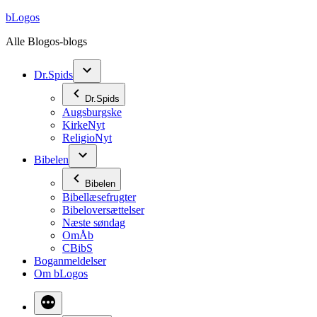
Videre
bLogos
til
Alle Blogos-blogs
indhold
Dr.Spids
Dr.Spids
Augsburgske
KirkeNyt
ReligioNyt
Bibelen
Bibelen
Bibellæsefrugter
Bibeloversættelser
Næste søndag
OmÅb
CBibS
Boganmeldelser
Om bLogos