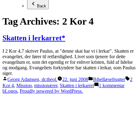
Back
Tag Archives:
2 Kor 4
Skatten i lerkarret*
I 2 Kor 4,7 skriver Paulus, at "denne skat har vi i lerkar". Skatten er
evangeliet, der fører til retfærdighed. Livet som tjenere for dette
evangelium er, som det egentlig er for enhver kristen, fuld af lidelse
og modgang. Evangeliets forkyndere har skatten i lerkar, som Paulus
siger.
Posted
Posted
Tag
Georg Adamsen, dr.theol.
22. juni 2008
Bibellæsefrugter
2
by
in
til
Kor 4
,
Mission
,
missionærer
,
Skatten i lerkarret
1 kommentar
Skatte
bLogos
,
Proudly powered by WordPress.
i
lerkarr