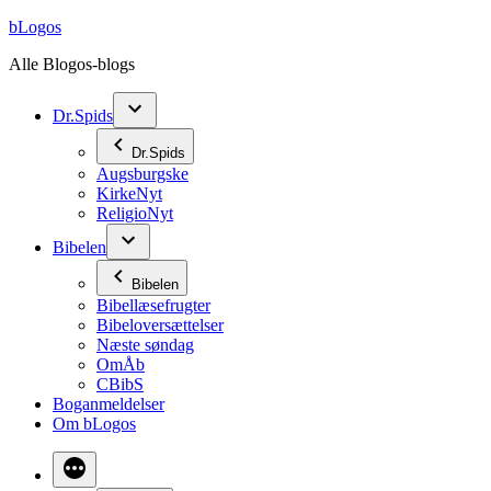
Videre
bLogos
til
Alle Blogos-blogs
indhold
Dr.Spids
Dr.Spids
Augsburgske
KirkeNyt
ReligioNyt
Bibelen
Bibelen
Bibellæsefrugter
Bibeloversættelser
Næste søndag
OmÅb
CBibS
Boganmeldelser
Om bLogos