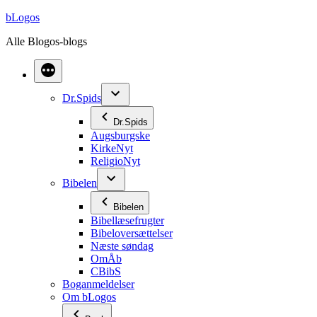
Videre
bLogos
til
Alle Blogos-blogs
indhold
Dr.Spids
Dr.Spids
Augsburgske
KirkeNyt
ReligioNyt
Bibelen
Bibelen
Bibellæsefrugter
Bibeloversættelser
Næste søndag
OmÅb
CBibS
Boganmeldelser
Om bLogos