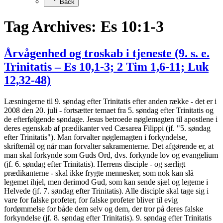
Back
Tag Archives:
Es 10:1-3
Årvågenhed og troskab i tjeneste (9. s. e.
Trinitatis – Es 10,1-3; 2 Tim 1,6-11; Luk
12,32-48)
Læsningerne til 9. søndag efter Trinitatis efter anden række - det er i
2008 den 20. juli - fortsætter temaet fra 5. søndag efter Trinitatis og
de efterfølgende søndage. Jesus betroede nøglemagten til apostlene i
deres egenskab af prædikanter ved Cæsarea Filippi (jf. "5. søndag
efter Trinitatis"). Man forvalter nøglemagten i forkyndelse,
skriftemål og når man forvalter sakramenterne. Det afgørende er, at
man skal forkynde som Guds Ord, dvs. forkynde lov og evangelium
(jf. 6. søndag efter Trinitatis). Herrens disciple - og særligt
prædikanterne - skal ikke frygte mennesker, som nok kan slå
legemet ihjel, men derimod Gud, som kan sende sjæl og legeme i
Helvede (jf. 7. søndag efter Trinitatis). Alle disciple skal tage sig i
vare for falske profeter, for falske profeter bliver til evig
fordømmelse for både dem selv og dem, der tror på deres falske
forkyndelse (jf. 8. søndag efter Trinitatis). 9. søndag efter Trinitatis