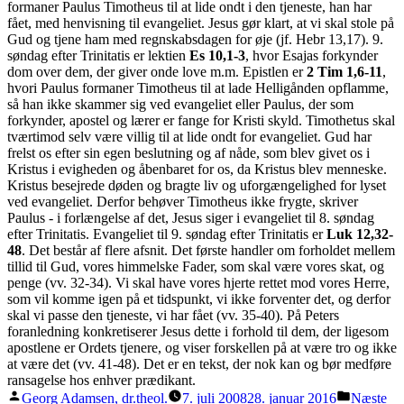
formaner Paulus Timotheus til at lide ondt i den tjeneste, han har
fået, med henvisning til evangeliet. Jesus gør klart, at vi skal stole på
Gud og tjene ham med regnskabsdagen for øje (jf. Hebr 13,17). 9.
søndag efter Trinitatis er lektien
Es 10,1-3
, hvor Esajas forkynder
dom over dem, der giver onde love m.m. Epistlen er
2 Tim 1,6-11
,
hvori Paulus formaner Timotheus til at lade Helligånden opflamme,
så han ikke skammer sig ved evangeliet eller Paulus, der som
forkynder, apostel og lærer er fange for Kristi skyld. Timothetus skal
tværtimod selv være villig til at lide ondt for evangeliet. Gud har
frelst os efter sin egen beslutning og af nåde, som blev givet os i
Kristus i evigheden og åbenbaret for os, da Kristus blev menneske.
Kristus besejrede døden og bragte liv og uforgængelighed for lyset
ved evangeliet. Derfor behøver Timotheus ikke frygte, skriver
Paulus - i forlængelse af det, Jesus siger i evangeliet til 8. søndag
efter Trinitatis. Evangeliet til 9. søndag efter Trinitatis er
Luk 12,32-
48
. Det består af flere afsnit. Det første handler om forholdet mellem
tillid til Gud, vores himmelske Fader, som skal være vores skat, og
penge (vv. 32-34). Vi skal have vores hjerte rettet mod vores Herre,
som vil komme igen på et tidspunkt, vi ikke forventer det, og derfor
skal vi passe den tjeneste, vi har fået (vv. 35-40). På Peters
foranledning konkretiserer Jesus dette i forhold til dem, der ligesom
apostlene er Ordets tjenere, og viser forskellen på at være tro og ikke
at være det (vv. 41-48). Det er en tekst, der nok kan og bør medføre
ransagelse hos enhver prædikant.
Posted
Posted
Georg Adamsen, dr.theol.
7. juli 2008
28. januar 2016
Næste