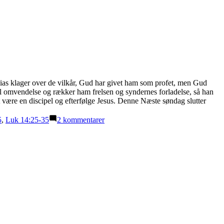
emias klager over de vilkår, Gud har givet ham som profet, men Gud
, til omvendelse og rækker ham frelsen og syndernes forladelse, så han
at være en discipel og efterfølge Jesus. Denne Næste søndag slutter
til
5
,
Luk 14:25-35
2 kommentarer
Om
at
beregne
omkostningerne
(2.
søndag
efter
Trinitatis
–
Luk
14,25-