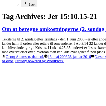
Back
Tag Archives:
Jer 15:10.15-21
Om at beregne omkostningerne (2. søndag e
Teksterne til 2. søndag efter Trinitatis - den 1. juni 2008 - er efte
kalder ham til orden eller rettere til omvendelse. I Åb 3,14-22 kalder 
kan blive åndelig rig i Kristus. I Luk 14,25-35 underviser Jesus skarer
med overvejelser over, hvordan man kan lade evangeliet få nok plads i
Posted
Posted
Georg Adamsen, dr.theol.
18. maj 2008
28. januar 2016
Næste 
by
in
bLogos
,
Proudly powered by WordPress.