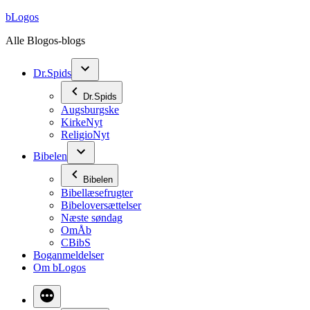
Videre
bLogos
til
Alle Blogos-blogs
indhold
Dr.Spids
Dr.Spids
Augsburgske
KirkeNyt
ReligioNyt
Bibelen
Bibelen
Bibellæsefrugter
Bibeloversættelser
Næste søndag
OmÅb
CBibS
Boganmeldelser
Om bLogos