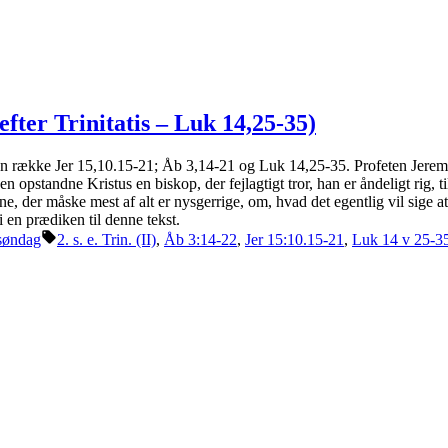
fter Trinitatis – Luk 14,25-35)
r anden række Jer 15,10.15-21; Åb 3,14-21 og Luk 14,25-35. Profeten Jer
den opstandne Kristus en biskop, der fejlagtigt tror, han er åndeligt rig
ne, der måske mest af alt er nysgerrige, om, hvad det egentlig vil sige 
 en prædiken til denne tekst.
Tags:
søndag
2. s. e. Trin. (II)
,
Åb 3:14-22
,
Jer 15:10.15-21
,
Luk 14 v 25-3