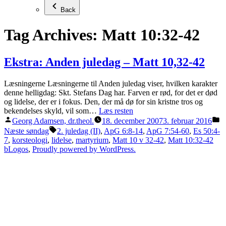
Back
Tag Archives:
Matt 10:32-42
Ekstra: Anden juledag – Matt 10,32-42
Læsningerne Læsningerne til Anden juledag viser, hvilken karakter
denne helligdag: Skt. Stefans Dag har. Farven er rød, for det er død
og lidelse, der er i fokus. Den, der må dø for sin kristne tros og
bekendelses skyld, vil som…
Læs resten
Posted
P
Georg Adamsen, dr.theol.
18. december 2007
3. februar 2016
by
in
Tags:
Næste søndag
2. juledag (II)
,
ApG 6:8-14
,
ApG 7:54-60
,
Es 50:4-
7
,
korsteologi
,
lidelse
,
martyrium
,
Matt 10 v 32-42
,
Matt 10:32-42
bLogos
,
Proudly powered by WordPress.