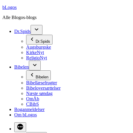
Videre
bLogos
til
Alle Blogos-blogs
indhold
Dr.Spids
Dr.Spids
Augsburgske
KirkeNyt
ReligioNyt
Bibelen
Bibelen
Bibellæsefrugter
Bibeloversættelser
Næste søndag
OmÅb
CBibS
Boganmeldelser
Om bLogos