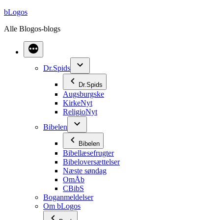
Videre
bLogos
til
Alle Blogos-blogs
indhold
Dr.Spids
Dr.Spids
Augsburgske
KirkeNyt
ReligioNyt
Bibelen
Bibelen
Bibellæsefrugter
Bibeloversættelser
Næste søndag
OmÅb
CBibS
Boganmeldelser
Om bLogos