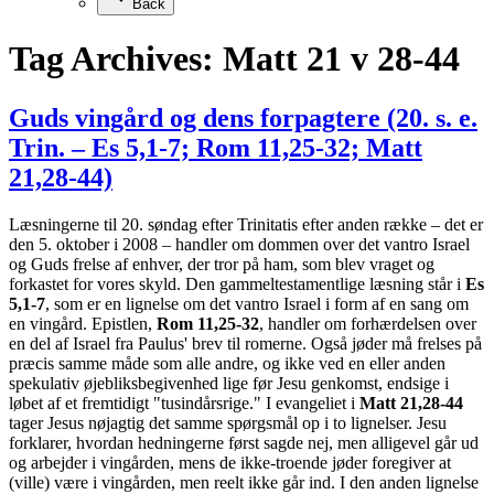
Back
Tag Archives:
Matt 21 v 28-44
Guds vingård og dens forpagtere (20. s. e.
Trin. – Es 5,1-7; Rom 11,25-32; Matt
21,28-44)
Læsningerne til 20. søndag efter Trinitatis efter anden række – det er
den 5. oktober i 2008 – handler om dommen over det vantro Israel
og Guds frelse af enhver, der tror på ham, som blev vraget og
forkastet for vores skyld. Den gammeltestamentlige læsning står i
Es
5,1-7
, som er en lignelse om det vantro Israel i form af en sang om
en vingård. Epistlen,
Rom 11,25-32
, handler om forhærdelsen over
en del af Israel fra Paulus' brev til romerne. Også jøder må frelses på
præcis samme måde som alle andre, og ikke ved en eller anden
spekulativ øjebliksbegivenhed lige før Jesu genkomst, endsige i
løbet af et fremtidigt "tusindårsrige." I evangeliet i
Matt 21,28-44
tager Jesus nøjagtig det samme spørgsmål op i to lignelser. Jesu
forklarer, hvordan hedningerne først sagde nej, men alligevel går ud
og arbejder i vingården, mens de ikke-troende jøder foregiver at
(ville) være i vingården, men reelt ikke går ind. I den anden lignelse