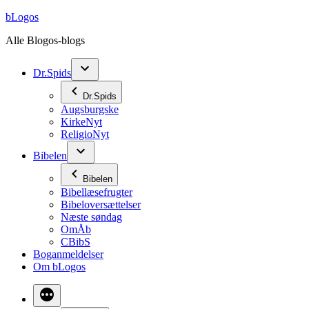
Videre
bLogos
til
Alle Blogos-blogs
indhold
Dr.Spids
Dr.Spids
Augsburgske
KirkeNyt
ReligioNyt
Bibelen
Bibelen
Bibellæsefrugter
Bibeloversættelser
Næste søndag
OmÅb
CBibS
Boganmeldelser
Om bLogos