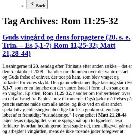
Back
Tag Archives:
Rom 11:25-32
Guds vingård og dens forpagtere (20. s. e.
Trin. – Es 5,1-7; Rom 11,25-32; Matt
21,28-44)
Læsningerne til 20. søndag efter Trinitatis efter anden række – det er
den 5. oktober i 2008 – handler om dommen over det vantro Israel
og Guds frelse af enhver, der tror på ham, som blev vraget og
forkastet for vores skyld. Den gammeltestamentlige læsning står i
Es
5,1-7
, som er en lignelse om det vantro Israel i form af en sang om
en vingård. Epistlen,
Rom 11,25-32
, handler om forhærdelsen over
en del af Israel fra Paulus' brev til romerne. Også jøder må frelses på
præcis samme måde som alle andre, og ikke ved en eller anden
spekulativ øjebliksbegivenhed lige før Jesu genkomst, endsige i
løbet af et fremtidigt "tusindårsrige." I evangeliet i
Matt 21,28-44
tager Jesus nøjagtig det samme spørgsmål op i to lignelser. Jesu
forklarer, hvordan hedningerne først sagde nej, men alligevel går ud
og arbejder i vingården, mens de ikke-troende jøder foregiver at