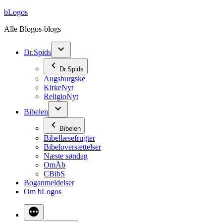
Videre
bLogos
til
Alle Blogos-blogs
indhold
Dr.Spids
Dr.Spids
Augsburgske
KirkeNyt
ReligioNyt
Bibelen
Bibelen
Bibellæsefrugter
Bibeloversættelser
Næste søndag
OmÅb
CBibS
Boganmeldelser
Om bLogos