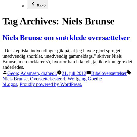
Back
Tag Archives:
Niels Brunse
Niels Brunse om snørklede oversættelser
"De skeptiske indvendinger gik på, at jeg havde gjort sproget
unødvendig snørklet, unødvendig gammeldags," skriver Niels
Brunse, men forklarer så, hvorfor han ikke vil, ja, ikke kan gøre det
anderledes.
Posted
Posted
Ta
Georg Adamsen, dr.theol.
21. juli 2012
Bibeloversættelser
by
in
Niels Brunse
,
Oversættelsesteori
,
Wolfgang Goethe
bLogos
,
Proudly powered by WordPress.