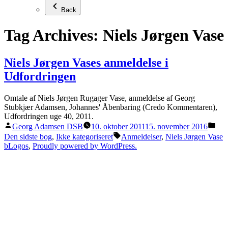
Back
Tag Archives:
Niels Jørgen Vase
Niels Jørgen Vases anmeldelse i
Udfordringen
Omtale af Niels Jørgen Rugager Vase, anmeldelse af Georg
Stubkjær Adamsen, Johannes' Åbenbaring (Credo Kommentaren),
Udfordringen uge 40, 2011.
Posted
Pos
Georg Adamsen DSB
10. oktober 2011
15. november 2016
by
in
Tags:
Den sidste bog
,
Ikke kategoriseret
Anmeldelser
,
Niels Jørgen Vase
bLogos
,
Proudly powered by WordPress.