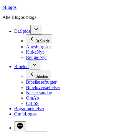
Videre
bLogos
til
Alle Blogos-blogs
indhold
Dr.Spids
Dr.Spids
Augsburgske
KirkeNyt
ReligioNyt
Bibelen
Bibelen
Bibellæsefrugter
Bibeloversættelser
Næste søndag
OmÅb
CBibS
Boganmeldelser
Om bLogos