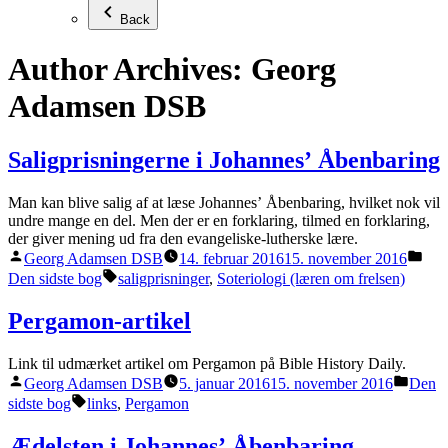
Back
Author Archives:
Georg
Adamsen DSB
Saligprisningerne i Johannesʼ Åbenbaring
Man kan blive salig af at læse Johannesʼ Åbenbaring, hvilket nok vil
undre mange en del. Men der er en forklaring, tilmed en forklaring,
der giver mening ud fra den evangeliske-lutherske lære.
Posted
Pos
Georg Adamsen DSB
14. februar 2016
15. november 2016
by
in
Tags:
Den sidste bog
saligprisninger
,
Soteriologi (læren om frelsen)
Pergamon-artikel
Link til udmærket artikel om Pergamon på Bible History Daily.
Posted
Poste
Georg Adamsen DSB
5. januar 2016
15. november 2016
Den
by
in
Tags:
sidste bog
links
,
Pergamon
Ædelsten i Johannesʼ Åbenbaring