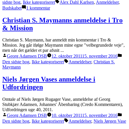
by
in
Tags:
sidste bog
,
Ikke kategoriseret
Alex Dahl Karlsen
,
Anmeldelser
,
til
Budskabet
1 kommentar
Alex
Dahl
Christian S. Maymanns anmeldelse i Tro
Karlsens
& Mission
anmeldelse
i
Budskabet
Christian S. Maymann, har anmeldt min kommentar i Tro &
Mission. Jeg går ifølge Maymann mine egne "velbegrundede veje",
men når det gælder et par afsnit ...
Posted
Pos
Georg Adamsen DSB
12. oktober 2011
15. november 2016
by
in
Tags:
Den sidste bog
,
Ikke kategoriseret
Anmeldelser
,
Christian S.
Maymann
Niels Jørgen Vases anmeldelse i
Udfordringen
Omtale af Niels Jørgen Rugager Vase, anmeldelse af Georg
Stubkjær Adamsen, Johannes' Åbenbaring (Credo Kommentaren),
Udfordringen uge 40, 2011.
Posted
Pos
Georg Adamsen DSB
10. oktober 2011
15. november 2016
by
in
Tags:
Den sidste bog
,
Ikke kategoriseret
Anmeldelser
,
Niels Jørgen Vase