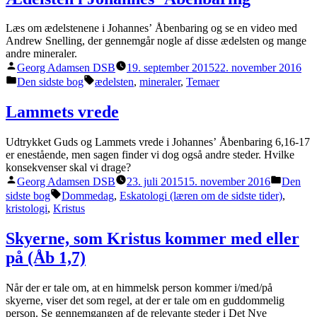
Læs om ædelstenene i Johannesʼ Åbenbaring og se en video med
Andrew Snelling, der gennemgår nogle af disse ædelsten og mange
andre mineraler.
Posted
Georg Adamsen DSB
19. september 2015
22. november 2016
by
Posted
Tags:
Den sidste bog
ædelsten
,
mineraler
,
Temaer
in
Lammets vrede
Udtrykket Guds og Lammets vrede i Johannesʼ Åbenbaring 6,16-17
er enestående, men sagen finder vi dog også andre steder. Hvilke
konsekvenser skal vi drage?
Posted
Posted
Georg Adamsen DSB
23. juli 2015
15. november 2016
Den
by
in
Tags:
sidste bog
Dommedag
,
Eskatologi (læren om de sidste tider)
,
kristologi
,
Kristus
Skyerne, som Kristus kommer med eller
på (Åb 1,7)
Når der er tale om, at en himmelsk person kommer i/med/på
skyerne, viser det som regel, at der er tale om en guddommelig
person. Se gennemgangen af de relevante steder i Det Nye