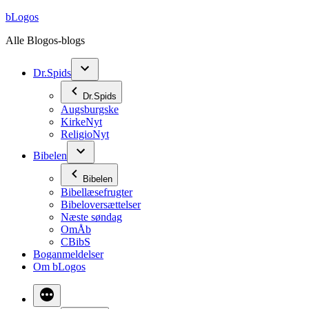
Videre
bLogos
til
Alle Blogos-blogs
indhold
Dr.Spids
Dr.Spids
Augsburgske
KirkeNyt
ReligioNyt
Bibelen
Bibelen
Bibellæsefrugter
Bibeloversættelser
Næste søndag
OmÅb
CBibS
Boganmeldelser
Om bLogos