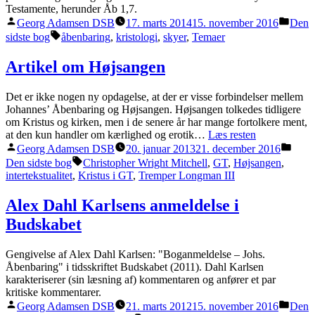
Testamente, herunder Åb 1,7.
Posted
Poste
Georg Adamsen DSB
17. marts 2014
15. november 2016
Den
by
in
Tags:
sidste bog
åbenbaring
,
kristologi
,
skyer
,
Temaer
Artikel om Højsangen
Det er ikke nogen ny opdagelse, at der er visse forbindelser mellem
Johannes’ Åbenbaring og Højsangen. Højsangen tolkedes tidligere
om Kristus og kirken, men i de senere år har mange fortolkere ment,
at den kun handler om kærlighed og erotik…
Læs resten
Posted
Post
Georg Adamsen DSB
20. januar 2013
21. december 2016
by
in
Tags:
Den sidste bog
Christopher Wright Mitchell
,
GT
,
Højsangen
,
intertekstualitet
,
Kristus i GT
,
Tremper Longman III
Alex Dahl Karlsens anmeldelse i
Budskabet
Gengivelse af Alex Dahl Karlsen: "Boganmeldelse – Johs.
Åbenbaring" i tidsskriftet Budskabet (2011). Dahl Karlsen
karakteriserer (sin læsning af) kommentaren og anfører et par
kritiske kommentarer.
Posted
Poste
Georg Adamsen DSB
21. marts 2012
15. november 2016
Den