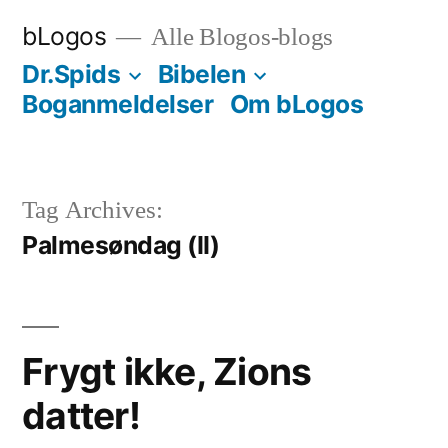
Videre
bLogos
Alle Blogos-blogs
til
Dr.Spids
Bibelen
indhold
Boganmeldelser
Om bLogos
Tag Archives:
Palmesøndag (II)
Frygt ikke, Zions
datter!