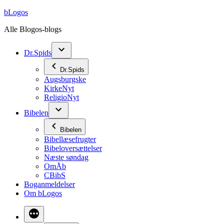
Videre
bLogos
til
Alle Blogos-blogs
indhold
Dr.Spids
Dr.Spids
Augsburgske
KirkeNyt
ReligioNyt
Bibelen
Bibelen
Bibellæsefrugter
Bibeloversættelser
Næste søndag
OmÅb
CBibS
Boganmeldelser
Om bLogos