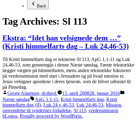
Back
Tag Archives:
Sl 113
Ekstra: “Idet han velsignede dem …”
(Kristi himmelfarts dag – Luk 24,46-53)
Til Kristi himmelfarts dag er teksterne Sl 113, ApG 1,1-11 og Luk
24,46-53, som gennemgås i denne Næste søndag. Første tekstrække
lægger vægten på himmelfarten, mens anden tekstrække fokuserer
på verdensmission med start i Jerusalem og på hvad mission er.
Jesus velsigner apostlene i deres tjeneste, som de bliver udrustet til
på Pinsedag.
Posted
Posted
Georg Adamsen, dr.theol.
15. april 2008
28. januar 2016
by
in
Tags:
Næste søndag
ApG 1:1-11
,
Kristi himmelfarts dag
,
Kristi
himmelfarts dag (II)
,
Luk 24 v 46-53
,
Luk 24:46-53
,
Mission
,
omvendelse til syndernes forladelse
,
Sl 113
,
verdensmission
bLogos
,
Proudly powered by WordPress.