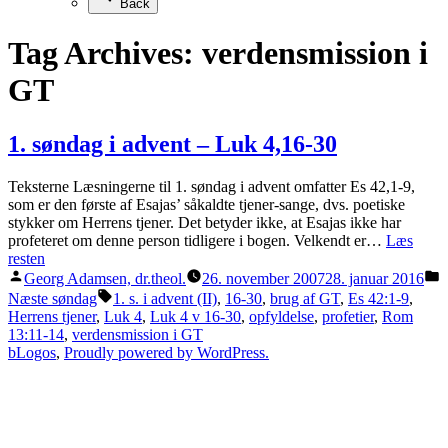
Back
Tag Archives:
verdensmission i
GT
1. søndag i advent – Luk 4,16-30
Teksterne Læsningerne til 1. søndag i advent omfatter Es 42,1-9,
som er den første af Esajas’ såkaldte tjener-sange, dvs. poetiske
stykker om Herrens tjener. Det betyder ikke, at Esajas ikke har
profeteret om denne person tidligere i bogen. Velkendt er…
Læs
resten
Posted
P
Georg Adamsen, dr.theol.
26. november 2007
28. januar 2016
by
i
Tags:
Næste søndag
1. s. i advent (II)
,
16-30
,
brug af GT
,
Es 42:1-9
,
Herrens tjener
,
Luk 4
,
Luk 4 v 16-30
,
opfyldelse
,
profetier
,
Rom
13:11-14
,
verdensmission i GT
bLogos
,
Proudly powered by WordPress.