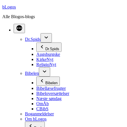
Videre
bLogos
til
Alle Blogos-blogs
indhold
Dr.Spids
Dr.Spids
Augsburgske
KirkeNyt
ReligioNyt
Bibelen
Bibelen
Bibellæsefrugter
Bibeloversættelser
Næste søndag
OmÅb
CBibS
Boganmeldelser
Om bLogos