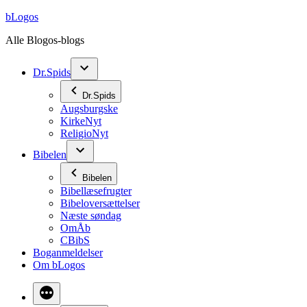
Videre
bLogos
til
Alle Blogos-blogs
indhold
Dr.Spids
Dr.Spids
Augsburgske
KirkeNyt
ReligioNyt
Bibelen
Bibelen
Bibellæsefrugter
Bibeloversættelser
Næste søndag
OmÅb
CBibS
Boganmeldelser
Om bLogos