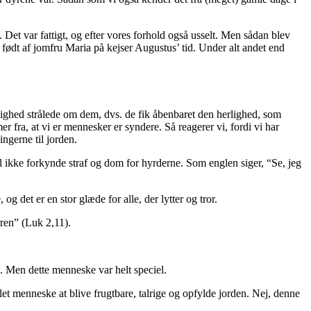
 Det var fattigt, og efter vores forhold også usselt. Men sådan blev
 født af jomfru Maria på kejser Augustus’ tid. Under alt andet end
lighed strålede om dem, dvs. de fik åbenbaret den herlighed, som
r fra, at vi er mennesker er syndere. Så reagerer vi, fordi vi har
ngerne til jorden.
al ikke forkynde straf og dom for hyrderne. Som englen siger, “Se, jeg
g det er en stor glæde for alle, der lytter og tror.
rren” (Luk 2,11).
ke. Men dette menneske var helt speciel.
let menneske at blive frugtbare, talrige og opfylde jorden. Nej, denne