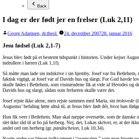
Back
I dag er der født jer en frelser (Luk 2,11)
Posted
Georg Adamsen, dr.theol.
24. december 2007
28. januar 2016
by
Jesu fødsel (Luk 2,1-7)
Jesus blev født på et bestemt tidspunkt i historien. Under kejser A
indrullere i hæren (Luk 1,1f).
Så måtte man lade sin indskrive i sin hjemby. Josef var fra Betlehem,
faktisk vigtigt, at Josef var af Davids hus og slægt. For Gud havde lo
skulle fødes i Betlehem, som vismændene fik at vide af Herodes og de
Davids hus og slægt, sådan som frelseren skulle være det.
Josef rejste ikke alene, men rejste sammen med Maria, sin
trolovede
(i
Augustus’ befaling førte altså til, at Jesus blev født dér, hvor han ifø
Hun fik veer i Betlehem. Man skal næppe oversætte, som de danske ove
slet ikke råd til at bo på herberg. Nej, det, Lukas skriver, er, at der
andet ord om herberg (gr.
pandocheion
, Luk 10,34).
Nogle andre var blevet indkvarteret i “ovensalen,” som man brugte so