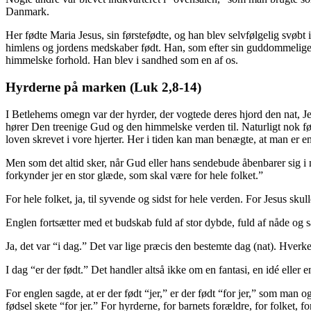
Danmark.
Her fødte Maria Jesus, sin førstefødte, og han blev selvfølgelig svøbt 
himlens og jordens medskaber født. Han, som efter sin guddommelige nat
himmelske forhold. Han blev i sandhed som en af os.
Hyrderne på marken (Luk 2,8-14)
I Betlehems omegn var der hyrder, der vogtede deres hjord den nat, Je
hører Den treenige Gud og den himmelske verden til. Naturligt nok førte
loven skrevet i vore hjerter. Her i tiden kan man benægte, at man er 
Men som det altid sker, når Gud eller hans sendebude åbenbarer sig i n
forkynder jer en stor glæde, som skal være for hele folket.”
For hele folket, ja, til syvende og sidst for hele verden. For Jesus sku
Englen fortsætter med et budskab fuld af stor dybde, fuld af nåde og sa
Ja, det var “i dag.” Det var lige præcis den bestemte dag (nat). Hverke
I dag “er der født.” Det handler altså ikke om en fantasi, en idé eller 
For englen sagde, at er der født “jer,” er der født “for jer,” som man 
fødsel skete “for jer.” For hyrderne, for barnets forældre, for folket, fo