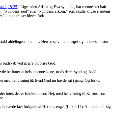
tt 1,18-25
). Lige siden Adam og Eva syndede, har mennesket haft
 en, “kvindens sæd” eller “kvindens afkom,” som skulle knuse slangens
,” denne frelser blevet født.
tald-afdelingen af et hus. Herren selv har antaget sig menneskenatur
ns budskab ved at ære og prise Gud.
de besluttet at frelse menneskene, trods deres synd og skyld.
en med henvisning til, hvad Gud nu havde sat i gang. Og for os
der intet, der er fuldkomment. Nej, med henvisning til Kristus, som
de.
elv havde fået forkyndt af Herrens engel (Luk 2,17). Alle undrede sig