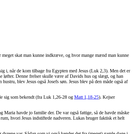
e, hvor meget skat man kunne indkræve, og hvor mange mænd man kunne
sig i, når de kom tilbage fra Egypten med Jesus (Luk 2,3). Men det er
e løfter. Denne frelser skulle være af Davids hus og slægt, og han
 hustru, blev Jesus også Josefs søn. Jesus blev på den måde også af
de sig som bekendt (fra Luk 1,26-28 og
Matt 1,18-25
). Kejser
g Maria havde jo familie der. De var også fattige, så de havde måske
 rum, hvori Jesus indstiftede nadveren. Lukas bruger faktisk et helt
r dyrene var. Sådan som vi også kender det fra (meget) gamle dage i