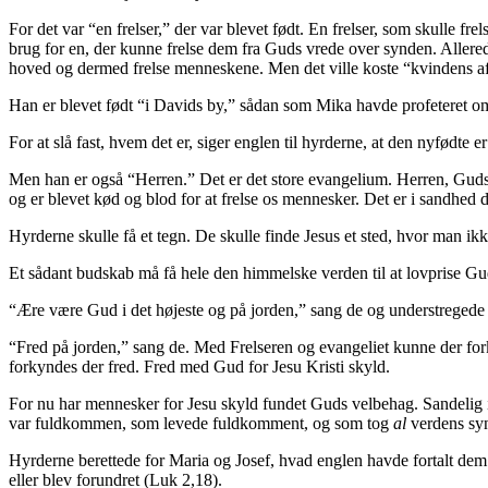
For det var “en frelser,” der var blevet født. En frelser, som skulle frel
brug for en, der kunne frelse dem fra Guds vrede over synden. Allere
hoved og dermed frelse menneskene. Men det ville koste “kvindens afko
Han er blevet født “i Davids by,” sådan som Mika havde profeteret om
For at slå fast, hvem det er, siger englen til hyrderne, at den nyfødte
Men han er også “Herren.” Det er det store evangelium. Herren, Guds S
og er blevet kød og blod for at frelse os mennesker. Det er i sandhed 
Hyrderne skulle få et tegn. De skulle finde Jesus et sted, hvor man ik
Et sådant budskab må få hele den himmelske verden til at lovprise G
“Ære være Gud i det højeste og på jorden,” sang de og understregede 
“Fred på jorden,” sang de. Med Frelseren og evangeliet kunne der for
forkyndes der fred. Fred med Gud for Jesu Kristi skyld.
For nu har mennesker for Jesu skyld fundet Guds velbehag. Sandelig ik
var fuldkommen, som levede fuldkomment, og som tog
al
verdens syn
Hyrderne berettede for Maria og Josef, hvad englen havde fortalt dem
eller blev forundret (Luk 2,18).