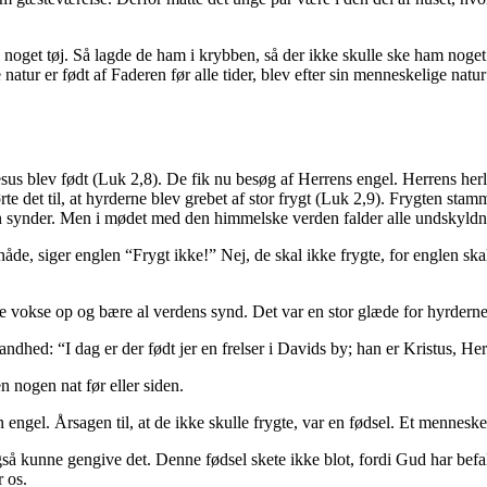
i noget tøj. Så lagde de ham i krybben, så der ikke skulle ske ham noget.
ur er født af Faderen før alle tider, blev efter sin menneskelige natur
sus blev født (Luk 2,8). De fik nu besøg af Herrens engel. Herrens her
 det til, at hyrderne blev grebet af stor frygt (Luk 2,9). Frygten stamme
en synder. Men i mødet med den himmelske verden falder alle undskyldni
åde, siger englen “Frygt ikke!” Nej, de skal ikke frygte, for englen sk
lle vokse op og bære al verdens synd. Det var en stor glæde for hyrderne, o
ndhed: “I dag er der født jer en frelser i Davids by; han er Kristus, He
n nogen nat før eller siden.
en engel. Årsagen til, at de ikke skulle frygte, var en fødsel. Et mennes
også kunne gengive det. Denne fødsel skete ikke blot, fordi Gud har befa
r os.