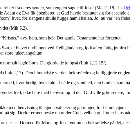
se folket fra deres synder, som englen sagde til Josef (Matt 1,18, jf. til
Ma
de Adam og Eva fik åbenbaret, at Gud havde besluttet sig for at sende
m” livet, for slangens skulle hugge ham i hælen. Jo, nu var “en frelser
 det (Mik 5,2).
 er “Kristus,” dvs. ham, som hele Det gamle Testamente har forjættet.
øn, er blevet undfanget ved Helligånden og født af en fattig jomfru i s
det store juleevangelium.
ke normalt lagde børn. De gjorde de jo også (Luk 2,12.15f).
ud (Luk 2,13). Den himmelske verden bekræftede og herliggjorte engle
dermed, hvor herlig, hvor fuld af nåde og sandhed, den Gud er, som hav
kyndes fred, ikke bare med henvisning til det, Gud ville gøre senere, m
ke med henvisning til egne kvaliteter og gerninger, for i Guds øjne er 
d på sig. Derfor er menneske nu under Guds velbehag. Under hans nå
 om Jesus. Dermed fik Maria og Josef endnu en bekræftelse på det, de s