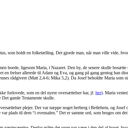
ugustus, som holdt en folketælling. Det gjorde man, når man ville vid
 men boede, ligesom Maria, i Nazaret. Den by, de senere skulle bosætte 
vet en frelser allerede til Adam og Eva, og gang på gang gentog han diss
nnes rådgivere (Matt 2,4-6; Mika 5,2). Da Josef beholdte Maria som sin
kke forlovede, som en del nyere oversættelser har, jf.
her
). Maria vente
lge Det gamle Testamente skulle.
rsættelser plejer. Der var næppe noget herberg i Betlehem, og Josef o
 ikke var plads til dem “i ovensalen.” Det er samme ord, som bruges om det
m gæsteværelse. Derfor måtte det unge par være i den del af huset, hvo