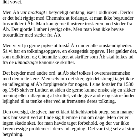
lidt vovet.
Men Åb
var modsagt
i betydeligt omfang, især i oldkirken. Derfor
er det helt rigtigt med Chemnitz at forlange, at man ikke begrunder
trosartikler i Åb. Man kan gerne illustrere troslæren med steder fra
Åb. Det gjorde Luther i øvrigt ofte. Men man kan ikke bevise
trosartikler med steder fra Åb.
Men vi vil jo gerne prøve at forstå Åb under alle omstændigheder.
Så vi har en tolkningsopgave, en eksegetisk opgave. Her gælder det,
som oldkirken og Chemnitz siger, at skrifter som Åb skal tolkes ud
fra de
uimodsagte
kanoniske skrifter.
Det betyder med andre ord, at Åb
skal
tolkes i overensstemmelse
med den rette lære. Men selv om det sker, gør det strengt taget ikke
en udlægning af Åb forpligtende for nogen. I sine fortaler fra 1530
og 1545 skriver Luther, at siden de gerne kunne ønske sig en sikker
mening eller udlægning af skriftet, vil de give andre og større ånder
lejlighed til at tænke efter ved at fremsætte deres tolkning.
Den oversigt, de giver, har et klart kirkehistorisk præg, som mange
nok har svært ved at finde sig hjemme i nu om dage. Men der er
ingen skade sket, for man havde taget forbehold, og der var ikke
læremæssige problemer i deres udlægning. Det var i sig selv af stor
betydning.