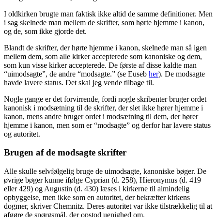
I oldkirken brugte man faktisk ikke altid de samme definitioner. Men
i sag skelnede man mellem de skrifter, som hørte hjemme i kanon,
og de, som ikke gjorde det.
Blandt de skrifter, der hørte hjemme i kanon, skelnede man så igen
mellem dem, som alle kirker accepterede som kanoniske og dem,
som kun visse kirker accepterede. De første af disse kaldte man
“uimodsagte”, de andre “modsagte.” (se Euseb
her
). De modsagte
havde lavere status. Det skal jeg vende tilbage til.
Nogle gange er det forvirrende, fordi nogle skribenter bruger ordet
kanonisk i modsætning til de skrifter, der slet ikke hører hjemme i
kanon, mens andre bruger ordet i modsætning til dem, der hører
hjemme i kanon, men som er “modsagte” og derfor har lavere status
og autoritet.
Brugen af de modsagte skrifter
Alle skulle selvfølgelig bruge de uimodsagte, kanoniske bøger. De
øvrige bøger kunne ifølge Cyprian (d. 258), Hieronymus (d. 419
eller 429) og Augustin (d. 430) læses i kirkerne til almindelig
opbyggelse, men ikke som en autoritet, der bekræfter kirkens
dogmer, skriver Chemnitz. Deres autoritet var ikke tilstrækkelig til at
afgøre de spørgsmål, der opstod uenighed om.