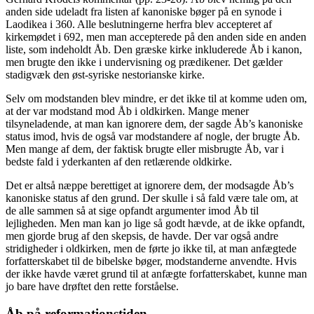
anden side udeladt fra listen af kanoniske bøger på en synode i
Laodikea i 360. Alle beslutningerne herfra blev accepteret af
kirkemødet i 692, men man accepterede på den anden side en anden
liste, som indeholdt Åb. Den græske kirke inkluderede Åb i kanon,
men brugte den ikke i undervisning og prædikener. Det gælder
stadigvæk den øst-syriske nestorianske kirke.
Selv om modstanden blev mindre, er det ikke til at komme uden om,
at der var modstand mod Åb i oldkirken. Mange mener
tilsyneladende, at man kan ignorere dem, der sagde Åb’s kanoniske
status imod, hvis de også var modstandere af nogle, der brugte Åb.
Men mange af dem, der faktisk brugte eller misbrugte Åb, var i
bedste fald i yderkanten af den retlærende oldkirke.
Det er altså næppe berettiget at ignorere dem, der modsagde Åb’s
kanoniske status af den grund. Der skulle i så fald være tale om, at
de alle sammen så at sige opfandt argumenter imod Åb til
lejligheden. Men man kan jo lige så godt hævde, at de ikke opfandt,
men gjorde brug af den skepsis, de havde. Der var også andre
stridigheder i oldkirken, men de førte jo ikke til, at man anfægtede
forfatterskabet til de bibelske bøger, modstanderne anvendte. Hvis
der ikke havde været grund til at anfægte forfatterskabet, kunne man
jo bare have drøftet den rette forståelse.
Åb på reformationstiden