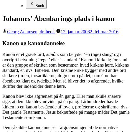
Back
Johannes’ Åbenbarings plads i kanon
Posted
Georg Adamsen, dr.theol.
12. januar 2008
2. februar 2016
by
Kanon og kanondannelse
Kanon er et græsk ord,
kanôn
, som betyder ‘en (lige) stang’ og i
overført betydning ‘regel’ eller ‘standard.’ Kanon i kirkelig forstand
er den gruppe af skrifter, som bestemmer, hvad kirkens lære, kirkens
standard, er, dvs. Bibelen. Den kristne kirke bygger med andre ord
sin lære (troen, trosartiklerne, dogmerne) på det, som Gud har
åbenbaret klart og tydeligt. Men så bliver det jo afgørende, hvilke
skrifter der indeholder denne lære.
Kanon blev ikke afgrænset på én gang. Eller man skulle snarere
sige, at den ikke blev udvidet på én gang. I århundreder havde
kirken jo en kanon bestående af loven, profeterne og skrifterne, dvs.
Det gamle Testamente. Jesus bekræftede på mange måder Det gamle
Testamente som kanon.
Den såkaldte kanondannelse – afgrænsningen af de normative