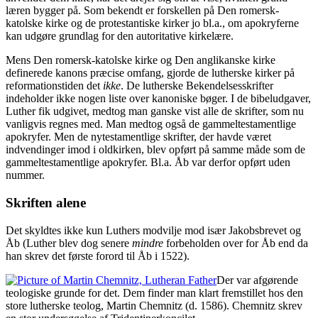
læren bygger på. Som bekendt er forskellen på Den romersk-
katolske kirke og de protestantiske kirker jo bl.a., om apokryferne
kan udgøre grundlag for den autoritative kirkelære.
Mens Den romersk-katolske kirke og Den anglikanske kirke
definerede kanons præcise omfang, gjorde de lutherske kirker på
reformationstiden det
ikke
. De lutherske Bekendelsesskrifter
indeholder ikke nogen liste over kanoniske bøger. I de bibeludgaver,
Luther fik udgivet, medtog man ganske vist alle de skrifter, som nu
vanligvis regnes med. Man medtog også de gammeltestamentlige
apokryfer. Men de nytestamentlige skrifter, der havde været
indvendinger imod i oldkirken, blev opført på samme måde som de
gammeltestamentlige apokryfer. Bl.a. Åb var derfor opført uden
nummer.
Skriften alene
Det skyldtes ikke kun Luthers modvilje mod især Jakobsbrevet og
Åb (Luther blev dog senere
mindre
forbeholden over for Åb end da
han skrev det første forord til Åb i 1522).
Der var afgørende
teologiske grunde for det. Dem finder man klart fremstillet hos den
store lutherske teolog, Martin Chemnitz (d. 1586). Chemnitz skrev