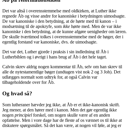
Det var altså i overensstemmelse med oldkirken, at Luther ikke
regnede Åb og visse andre for kanoniske i betydningen uimodsagte.
De var kanoniske i den betydning, at de hørte med til kanon – i
modsætning til de apokryfe, som
ikke
hørte med. Men de var ikke
kanoniske i den betydning, at de kunne afgøre uenigheder om læren.
De skulle tværtimod tolkes i overensstemmelse med de bøger, der i
egentlig forstand var kanoniske, dvs. de uimodsagte.
Det var det, Luther gjorde i praksis i sin indledning til Åb i
Lutherbiblen og i øvrigt i hans brug af Åb i det hele taget.
Calvin skrev aldrig nogen kommentar til Åb, selv om han skrev til
alle de nytestamentlige bøger (undtagen vist nok 2 og 3 Joh). Det
udlægges normalt som udtryk for, at også Calvin var
tilbageholdende over for Åb.
Og hvad så?
Som lutheraner hævder jeg ikke, at Åb er et ikke-kanonisk skrift.
Jeg mener, at den hører med i kanon. Men det gør egentlig ikke
nogen
principiel
forskel, om nogen skulle være af en anden
opfattelse. Men i vore dage har de fleste af os vænnet os til ikke at
diskutere spørgsmålet. Så det kan være, at nogen vil føle, at jeg er