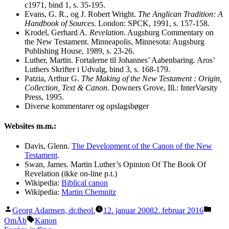
c1971, bind 1, s. 35-195.
Evans, G. R., og J. Robert Wright.
The Anglican Tradition: A
Handbook of Sources
. London: SPCK, 1991, s. 157-158.
Krodel, Gerhard A.
Revelation
. Augsburg Commentary on
the New Testament. Minneapolis, Minnesota: Augsburg
Publishing House, 1989, s. 23-26.
Luther, Martin. Fortalerne til Johannes’ Aabenbaring. Aros’
Luthers Skrifter i Udvalg, bind 3, s. 168-179.
Patzia, Arthur G.
The Making of the New Testament : Origin,
Collection, Text & Canon
. Downers Grove, Ill.: InterVarsity
Press, 1995.
Diverse kommentarer og opslagsbøger
Websites m.m.:
Davis, Glenn.
The Development of the Canon of the New
Testament
.
Swan, James. Martin Luther’s Opinion Of The Book Of
Revelation (ikke on-line p.t.)
Wikipedia:
Biblical canon
Wikipedia:
Martin Chemnitz
Posted
Poste
Georg Adamsen, dr.theol.
12. januar 2008
2. februar 2016
by
in
Tags:
OmÅb
Kanon