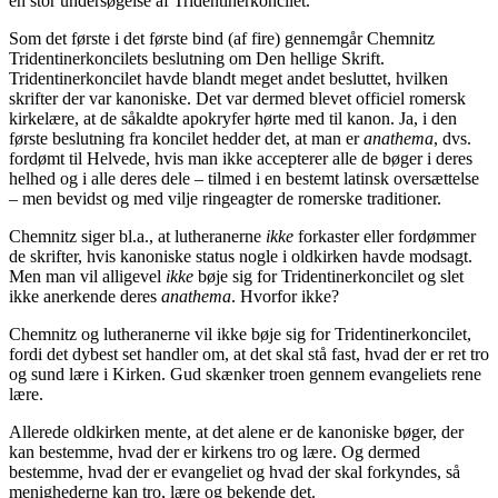
en stor undersøgelse af Tridentinerkoncilet.
Som det første i det første bind (af fire) gennemgår Chemnitz
Tridentinerkoncilets beslutning om Den hellige Skrift.
Tridentinerkoncilet havde blandt meget andet besluttet, hvilken
skrifter der var kanoniske. Det var dermed blevet officiel romersk
kirkelære, at de såkaldte apokryfer hørte med til kanon. Ja, i den
første beslutning fra koncilet hedder det, at man er
anathema
, dvs.
fordømt til Helvede, hvis man ikke accepterer alle de bøger i deres
helhed og i alle deres dele – tilmed i en bestemt latinsk oversættelse
– men bevidst og med vilje ringeagter de romerske traditioner.
Chemnitz siger bl.a., at lutheranerne
ikke
forkaster eller fordømmer
de skrifter, hvis kanoniske status nogle i oldkirken havde modsagt.
Men man vil alligevel
ikke
bøje sig for Tridentinerkoncilet og slet
ikke anerkende deres
anathema
. Hvorfor ikke?
Chemnitz og lutheranerne vil ikke bøje sig for Tridentinerkoncilet,
fordi det dybest set handler om, at det skal stå fast, hvad der er ret tro
og sund lære i Kirken. Gud skænker troen gennem evangeliets rene
lære.
Allerede oldkirken mente, at det alene er de kanoniske bøger, der
kan bestemme, hvad der er kirkens tro og lære. Og dermed
bestemme, hvad der er evangeliet og hvad der skal forkyndes, så
menighederne kan tro, lære og bekende det.