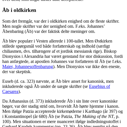
Åb i oldkirken
Som det fremgår, var der i oldkirken enighed om de fleste skrifter.
Men nogle skrifter var der uenighed om. F.eks. Johannes’
Åbenbaring (Åb) var der faktisk delte meninger om.
Åb blev populær i Vesten allerede i 100-tallet. Men Østkirken
stillede spørgsmål ved både forfatterskab og indhold (særligt
chiliasmen, dvs. tilhængere af et jordisk messiansk rige). Biskop
Dionysios i Alexandria har været genstand for stor diskussion, fordi
han anfægtede, at apostlen Johannes var forfatteren til Åb (se f.eks.
Maier, Johannesoffenbarung
). Men Dionysios var ikke den eneste,
der var skeptisk.
Euseb (d. ca. 323) nævnte, at Åb blev anset for kanonisk, men
inkluderede også Åb under de uægte skrifter (se
Eusebius of
Caesarea
).
Da Athanasius (d. 373) inkluderede Åb i sin liste over kanoniske
bøger, var der stadig strid om, hvorvidt Åb hørte hjemme i kanon.
Men ifølge Patzia accepterede kirkemøderne i Karthago (år 397) og
i Konstantinopel (år 680) Åb (se Patzia,
The Making of the NT
, p.
100). Men situationen er mere nuanceret ifølge indledningsstoffet i
Gerhard Krodels kommentar (pp. 23-26). Åb blev nemlig på den