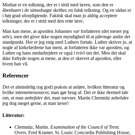
Modsat er en tolkning, der er i strid med læren, som den er
åbenbaret i de uimodsagte skrifter, en falsk tolkning. Og en sådan er
i høj grad uforpligtende. Faktisk skal man jo aldrig acceptere
tolkninger, der er i strid med den rette lære.
Man kan mene, at apostlen Johannes
var
forfatteren (det mener jeg
selv), men det giver ikke nogen myndighed til at påtvinge andre det
standpunkt. Her er jeg enig med Luthers fortale. Luther skriver jo, at
nogle af kirkefædrene har ment, at forfatteren ikke var apostlen, og
Luther og hans medarbejdere er også i tvivl om det. Men det skal
ikke forbyde nogen at mene, at den
er
skrevet af apostlen, eller
hvem han vil.
Referencer
Det er almindelig (og god) praksis at anføre, hvilken litteratur og
hvilke internetressourcer, man gør brug af. Der er ikke dermed tale
om, at man
anbefaler
det, man nævner. Martin Chemnitz anbefaler
jeg dog meget gerne, at man læser!
Litteratur:
Chemnitz, Martin.
Examination of the Council of Trent
.
Overs. Fred Kramer. St. Louis: Concordia Publishing House,