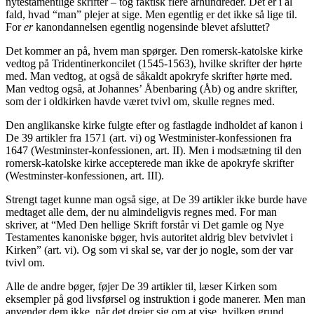
nytestamentlige skrifter – tog faktisk flere århundreder. Det er i al
fald, hvad “man” plejer at sige. Men egentlig er det ikke så lige til.
For
er
kanondannelsen egentlig nogensinde blevet afsluttet?
Det kommer an på, hvem man spørger. Den romersk-katolske kirke
vedtog på Tridentinerkoncilet (1545-1563), hvilke skrifter der hørte
med. Man vedtog, at også de såkaldt apokryfe skrifter hørte med.
Man vedtog også, at Johannes’ Åbenbaring (Åb) og andre skrifter,
som der i oldkirken havde været tvivl om, skulle regnes med.
Den anglikanske kirke fulgte efter og fastlagde indholdet af kanon i
De 39 artikler fra 1571 (art. vi) og Westminister-konfessionen fra
1647 (Westminster-konfessionen, art. II). Men i modsætning til den
romersk-katolske kirke accepterede man ikke de apokryfe skrifter
(Westminster-konfessionen, art. III).
Strengt taget kunne man også sige, at De 39 artikler ikke burde have
medtaget alle dem, der nu almindeligvis regnes med. For man
skriver, at “Med Den hellige Skrift forstår vi Det gamle og Nye
Testamentes kanoniske bøger, hvis autoritet aldrig blev betvivlet i
Kirken” (art. vi). Og som vi skal se, var der jo nogle, som der var
tvivl om.
Alle de andre bøger, føjer De 39 artikler til, læser Kirken som
eksempler på god livsførsel og instruktion i gode manerer. Men man
anvender dem ikke, når det drejer sig om at vise, hvilken grund