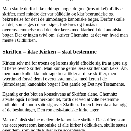
Man skulle derfor ikke uddrage noget dogme (trosartikel) af disse
skrifter, med mindre der var pålidelig og klar begrundelse og
bekræftelse for det i de uimodsagte kanoniske bøger. Derfor skulle
alt det, som siges i disse bøger, forklares og forstås i
overensstemmelse med det, der læres med klarhed i de kanoniske
bøger. Der er ingen tvivl om, skriver Chemnitz, at det var, hvad man
mente i Oldkirken.
Skriften – ikke Kirken – skal bestemme
Kirken selv må for troens og lærens skyld afholde sig fra at gøre sig
til herre over Skriften. Man kunne gerne læse skrifter som f.eks. Åb,
men man skulle ikke uddrage trosartikler af disse skrifter, men
tværtimod forstå dem i overensstemmelse med læren i de
(uimodsagte) kanoniske bøger i Det gamle og Det nye Testamente.
Egentlig er det blot en konsekvens af Skriften alene. Chemnitz
afviste også Tridentinerkoncilet, fordi det ved at ville bestemme
indholdet af kanon satte sig over Skriften. Troen bliver da afhængig
af de beslutninger, Den romersk-katolske kirke tager.
Man må altså skelne mellem de kanoniske skrifter. De skrifter, som
var accepteret som kanoniske af alle kirker i oldkirken, skulle sættes
over dem, som nogle kirker ikke accepterede.