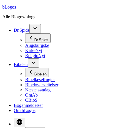
Videre
bLogos
til
Alle Blogos-blogs
indhold
Dr.Spids
Dr.Spids
Augsburgske
KirkeNyt
ReligioNyt
Bibelen
Bibelen
Bibellæsefrugter
Bibeloversættelser
Næste søndag
OmÅb
CBibS
Boganmeldelser
Om bLogos