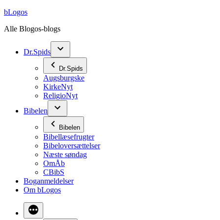
Videre
bLogos
til
Alle Blogos-blogs
indhold
Dr.Spids
Dr.Spids
Augsburgske
KirkeNyt
ReligioNyt
Bibelen
Bibelen
Bibellæsefrugter
Bibeloversættelser
Næste søndag
OmÅb
CBibS
Boganmeldelser
Om bLogos