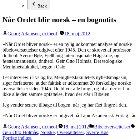
Back
Når Ordet blir norsk – en bognotits
Posted
Georg Adamsen, dr.theol.
18. maj 2012
by
»Når Ordet bliver norsk« er en nylig udkommet analyse af norske
bibeloversættelser udgivet efter 1945. Den er skrevet af professor,
dr.theol. Sverre Bøe, Fjellhaug Internasjonale Høgskole, og
førsteamanuensis, dr.theol. Geir Otto Holmås, Det teologiske
Menighetsfakultet, begge i Oslo.
I et interview i Lys og liv, Menighetsfakultetets nyhedsmagasin,
siger forfatterne, at der faktisk er udkommet 20 forskellige norske
oversættelser siden 1945. De bliver alle brugt, og bl.a. derfor har
ikke alle den samme opfattelse, hvad der står i Bibelen.
Jeg vender senere tilbage til bogen, når jeg har fået fingre i den.
»Når Ordet bliver norsk« er udgivet på Tapir Akademisk Forlag i år.
Posted
Posted
Ta
Georg Adamsen, dr.theol.
18. maj 2012
Bibeloversættelser
by
in
Geir Otto Holmås
,
Norske
,
Oversættelser
,
Sverre Bøe
Indlægsnavigation
Previous
Forrige indlæg