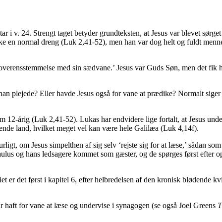
 i v. 24. Strengt taget betyder grundteksten, at Jesus var blevet sørget 
kke en normal dreng (Luk 2,41-52), men han var dog helt og fuldt menn
‘i overensstemmelse med sin sædvane.’ Jesus var Guds Søn, men det fik
n plejede? Eller havde Jesus også for vane at prædike? Normalt siger 
 12-årig (Luk 2,41-52). Lukas har endvidere lige fortalt, at Jesus underv
ende land, hvilket meget vel kan være hele Galilæa (Luk 4,14f).
rligt, om Jesus simpelthen af sig selv ‘rejste sig for at læse,’ sådan som L
Paulus og hans ledsagere kommet som gæster, og de spørges først efter o
iet er det først i kapitel 6, efter helbredelsen af den kronisk blødende 
 har haft for vane at læse og undervise i synagogen (se også Joel Greens
T