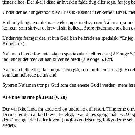
tjeneste hos: Der skal i disse år hverken falde dug eller regn, før jeg b
Under denne hungersnød blev Elias ikke sendt til enkerne i Israel, men 
Endnu tydeligere er det næste eksempel med syreren Na’aman, som Gud 
kongen, som skriver et brev til sin kollega. Store rigdomme tog han 
Undervejs fremgår det, at kun Gud kan helbrede en spedalsk: “Er jeg 
Konge 5,7).
Na’aman havde forventet sig en spektakulær helbredelse (2 Konge 5,11
ind, ender det med, at han bliver helbredt (2 Konge 5,12f).
Na’aman helbredes, da han (næsten) gør, som profeten har sagt. Heref
som kan helbrede på afstand
Syreren Na’aman tror på Gud som den eneste Gud i verden, mens israe
Alle blev harme på Jesus (v. 28)
Der var ikke langt fra gode ord og undren og til raseri. Tilhørerne o
Dermed er det i al fald blevet tydeligt, hvad deres spørgsmål i v. 22 
der så mange, der hader loven, (lov)forkyndelsen og forkynderne selv. D
stedet).