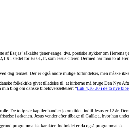
te af Esajas’ såkaldte tjener-sange, dvs. poetiske stykker om Herrens tj
42,1-9 i stedet for Es 61,1f, som Jesus citerer. Dermed har man to af H
ved dag-temaet. Der er også andre mulige forbindelser, men måske ikke
ske folkekirke givet tilladelse til, at kirkerne må bruge
Den Nye Afta
 min blog om danske bibeloversættelser: “
Luk 4,16-30 i de to nye bibe
olle. De to første kapitler handler jo om tiden indtil Jesus er 12 år. D
fristelse i ørkenen. Jesus vender efter tilbage til Galilæa, hvor han under
ggrund programmatisk karakter. Indholdet er da også programmatisk.