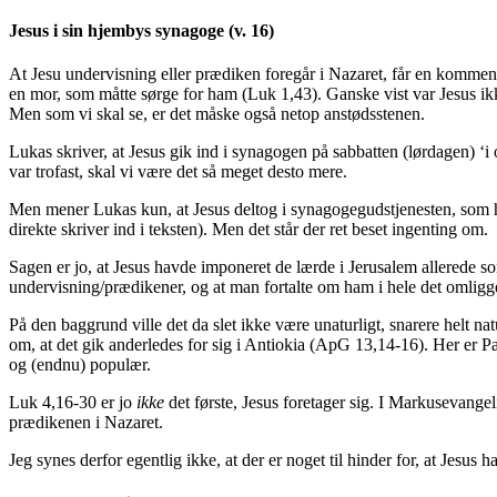
Jesus i sin hjembys synagoge (v. 16)
At Jesu undervisning eller prædiken foregår i Nazaret, får en kommentar
en mor, som måtte sørge for ham (Luk 1,43). Ganske vist var Jesus i
Men som vi skal se, er det måske også netop anstødsstenen.
Lukas skriver, at Jesus gik ind i synagogen på sabbatten (lørdagen) 
var trofast, skal vi være det så meget desto mere.
Men mener Lukas kun, at Jesus deltog i synagogegudstjenesten, som ha
direkte skriver ind i teksten). Men det står der ret beset ingenting om.
Sagen er jo, at Jesus havde imponeret de lærde i Jerusalem allerede som
undervisning/prædikener, og at man fortalte om ham i hele det omligg
På den baggrund ville det da slet ikke være unaturligt, snarere helt natu
om, at det gik anderledes for sig i Antiokia (ApG 13,14-16). Her er 
og (endnu) populær.
Luk 4,16-30 er jo
ikke
det første, Jesus foretager sig. I Markusevangel
prædikenen i Nazaret.
Jeg synes derfor egentlig ikke, at der er noget til hinder for, at Jesus