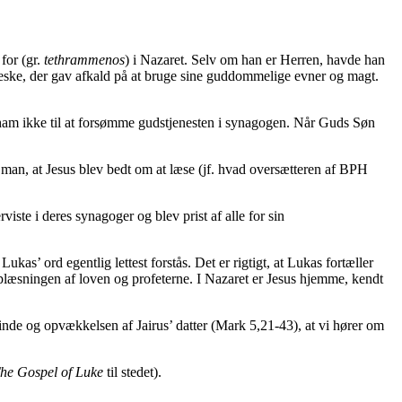
for (gr.
tethrammenos
) i Nazaret. Selv om han er Herren, havde han
eske, der gav afkald på at bruge sine guddommelige evner og magt.
 ham ikke til at forsømme gudstjenesten i synagogen. Når Guds Søn
man, at Jesus blev bedt om at læse (jf. hvad oversætteren af BPH
iste i deres synagoger og blev prist af alle for sin
ukas’ ord egentlig lettest forstås. Det er rigtigt, at Lukas fortæller
plæsningen af loven og profeterne. I Nazaret er Jesus hjemme, kendt
kvinde og opvækkelsen af Jairus’ datter (Mark 5,21-43), at vi hører om
he Gospel of Luke
til stedet).