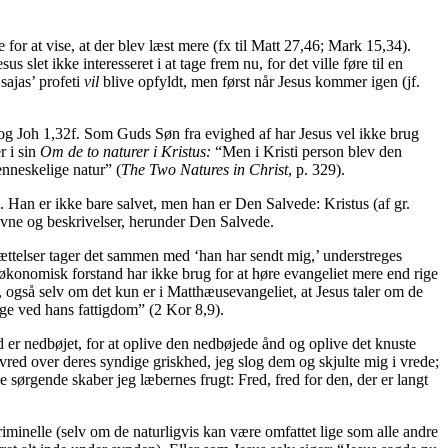
e for at vise, at der blev læst mere (fx til Matt 27,46; Mark 15,34).
slet ikke interesseret i at tage frem nu, for det ville føre til en
sajas’ profeti
vil
blive opfyldt, men først når Jesus kommer igen (jf.
 og Joh 1,32f. Som Guds Søn fra evighed af har Jesus vel ikke brug
r i sin
Om de to naturer i Kristus:
“Men i Kristi person blev den
nneskelige natur” (
The Two Natures in Christ
, p. 329).
. Han er ikke bare salvet, men han er Den Salvede: Kristus (af gr.
navne og beskrivelser, herunder Den Salvede.
rsættelser tager det sammen med ‘han har sendt mig,’ understreges
er økonomisk forstand har ikke brug for at høre evangeliet mere end rige
e, også selv om det kun er i Matthæusevangeliet, at Jesus taler om de
 rige ved hans fattigdom” (2 Kor 8,9).
nd er nedbøjet, for at oplive den nedbøjede ånd og oplive det knuste
ev vred over deres syndige griskhed, jeg slog dem og skjulte mig i vrede;
e sørgende skaber jeg læbernes frugt: Fred, fred for den, der er langt
 kriminelle (selv om de naturligvis kan være omfattet lige som alle andre