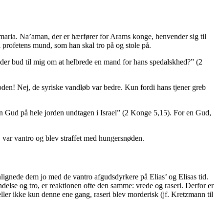
amaria. Na’aman, der er hærfører for Arams konge, henvender sig til
 profetens mund, som han skal tro på og stole på.
nder bud til mig om at helbrede en mand for hans spedalskhed?” (2
den! Nej, de syriske vandløb var bedre. Kun fordi hans tjener greb
en Gud på hele jorden undtagen i Israel” (2 Konge 5,15). For en Gud,
 var vantro og blev straffet med hungersnøden.
nlignede dem jo med de vantro afgudsdyrkere på Elias’ og Elisas tid.
delse og tro, er reaktionen ofte den samme: vrede og raseri. Derfor er
eller ikke kun denne ene gang, raseri blev morderisk (jf. Kretzmann til