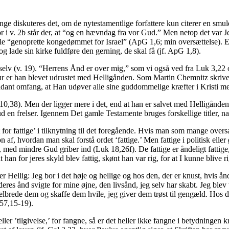
gange diskuteres det, om de nytestamentlige forfattere kun citerer en smul
i v. 2b står der, at “og en hævndag fra vor Gud.” Men netop det var Jesus 
ulle “genoprette kongedømmet for Israel” (ApG 1,6; min oversættelse). E
g lade sin kirke fuldføre den gerning, de skal få (jf. ApG 1,8).
 selv (v. 19). “Herrens Ånd er over mig,” som vi også ved fra Luk 3,22
r er han blevet udrustet med Helligånden. Som Martin Chemnitz skrive
dant omfang, at Han udøver alle sine guddommelige kræfter i Kristi me
10,38). Men der ligger mere i det, end at han er salvet med Helligånden
d en frelser. Igennem Det gamle Testamente bruges forskellige titler, 
iet for fattige’ i tilknytning til det foregående. Hvis man som mange ove
 af, hvordan man skal forstå ordet ‘fattige.’ Men fattige i politisk ell
t, med mindre Gud griber ind (Luk 18,26f). De fattige er åndeligt fattig
t han for jeres skyld blev fattig, skønt han var rig, for at I kunne blive
er Hellig: Jeg bor i det høje og hellige og hos den, der er knust, hvis å
le deres ånd svigte for mine øjne, den livsånd, jeg selv har skabt. Jeg bl
l helbrede dem og skaffe dem hvile, jeg giver dem trøst til gengæld. Hos d
 57,15-19).
eller ’tilgivelse,’ for fangne, så er det heller ikke fangne i betydningen