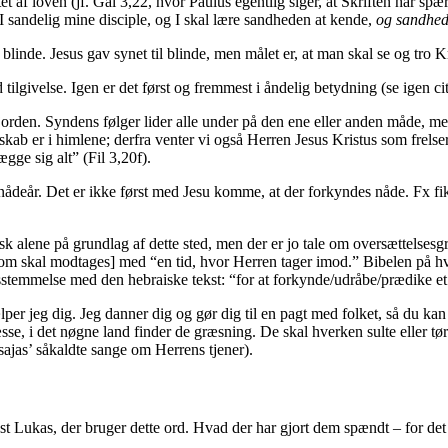
 af loven (jf. Gal 3,22, hvor Paulus egentlig siger, at Skriften har spær
r I sandelig mine disciple, og I skal lære sandheden at kende,
og sandhede
blinde. Jesus gav synet til blinde, men målet er, at man skal se og tro K
 tilgivelse. Igen er det først og fremmest i åndelig betydning (se igen ci
 jorden. Syndens følger lider alle under på den ene eller anden måde, me
kab er i himlene; derfra venter vi også Herren Jesus Kristus som frelse
ge sig alt” (Fil 3,20f).
ens nådeår. Det er ikke først med Jesu komme, at der forkyndes nåde. Fx
sk alene på grundlag af dette sted, men der er jo tale om oversættelses
om skal modtages] med “en tid, hvor Herren tager imod.” Bibelen på hv
sstemmelse med den hebraiske tekst: “for at forkynde/udråbe/prædike et
lper jeg dig. Jeg danner dig og gør dig til en pagt med folket, så du kan
e, i det nøgne land finder de græsning. De skal hverken sulte eller tørs
ajas’ såkaldte sange om Herrens tjener).
r mest Lukas, der bruger dette ord. Hvad der har gjort dem spændt – for de