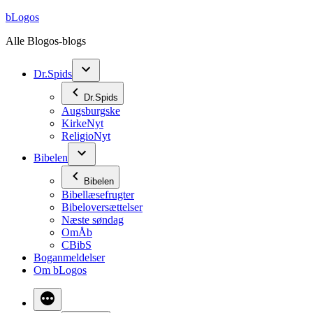
Videre
bLogos
til
Alle Blogos-blogs
indhold
Dr.Spids
Dr.Spids
Augsburgske
KirkeNyt
ReligioNyt
Bibelen
Bibelen
Bibellæsefrugter
Bibeloversættelser
Næste søndag
OmÅb
CBibS
Boganmeldelser
Om bLogos