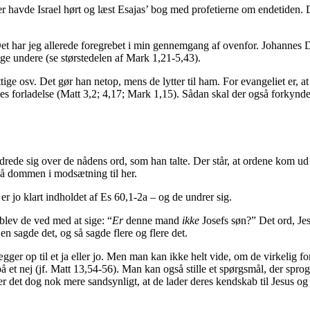
 havde Israel hørt og læst Esajas’ bog med profetierne om endetiden. D
år. Det har jeg allerede foregrebet i min gennemgang af ovenfor. Johanne
 undere (se størstedelen af Mark 1,21-5,43).
tige osv. Det gør han netop, mens de lytter til ham. For evangeliet er, a
nes forladelse (Matt 3,2; 4,17; Mark 1,15). Sådan skal der også forkynd
ndrede sig over de nådens ord, som han talte. Der står, at ordene kom ud
på dommen i modsætning til her.
er jo klart indholdet af Es 60,1-2a – og de undrer sig.
blev de ved med at sige: “
Er
denne mand
ikke
Josefs søn?” Det ord, Jesu
en sagde det, og så sagde flere og flere det.
ger op til et ja eller jo. Men man kan ikke helt vide, om de virkelig fo
å et nej (jf. Matt 13,54-56). Man kan også stille et spørgsmål, der sprog
er det dog nok mere sandsynligt, at de lader deres kendskab til Jesus 