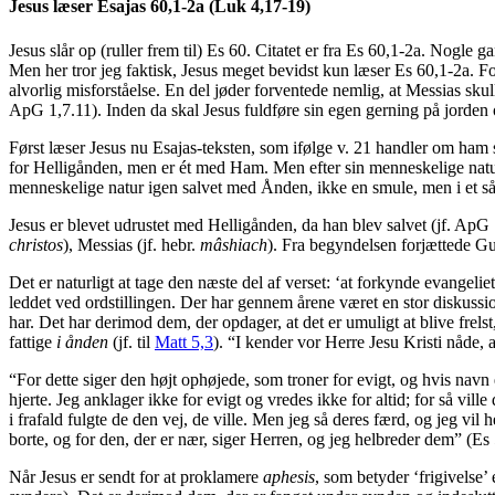
Jesus læser Esajas 60,1-2a (Luk 4,17-19)
Jesus slår op (ruller frem til) Es 60. Citatet er fra Es 60,1-2a. Nogle 
Men her tror jeg faktisk, Jesus meget bevidst kun læser Es 60,1-2a. For 
alvorlig misforståelse. En del jøder forventede nemlig, at Messias sk
ApG 1,7.11). Inden da skal Jesus fuldføre sin egen gerning på jorden o
Først læser Jesus nu Esajas-teksten, som ifølge v. 21 handler om ham
for Helligånden, men er ét med Ham. Men efter sin menneskelige natu
menneskelige natur igen salvet med Ånden, ikke en smule, men i et så
Jesus er blevet udrustet med Helligånden, da han blev salvet (jf. ApG 
christos
), Messias (jf. hebr.
mâshiach
). Fra begyndelsen forjættede Gu
Det er naturligt at tage den næste del af verset: ‘at forkynde evangel
leddet ved ordstillingen. Der har gennem årene været en stor diskussion
har. Det har derimod dem, der opdager, at det er umuligt at blive frels
fattige
i ånden
(jf. til
Matt 5,3
). “I kender vor Herre Jesu Kristi nåde, a
“For dette siger den højt ophøjede, som troner for evigt, og hvis navn 
hjerte. Jeg anklager ikke for evigt og vredes ikke for altid; for så vil
i frafald fulgte de den vej, de ville. Men jeg så deres færd, og jeg vi
borte, og for den, der er nær, siger Herren, og jeg helbreder dem” (Es
Når Jesus er sendt for at proklamere
aphesis
, som betyder ‘frigivelse’ 