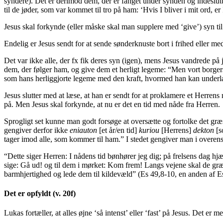
syndere). Det er derimod dem, der er fanget under synden og indesluttet
til de jøder, som var kommet til tro på ham: ‘Hvis I bliver i mit ord, e
Jesus skal forkynde (eller måske skal man supplere med ‘give’) syn til 
Endelig er Jesus sendt for at sende sønderknuste bort i frihed eller med
Det var ikke alle, der fx fik deres syn (igen), mens Jesus vandrede på
dem, der følger ham, og give dem et herligt legeme: “Men vort borgers
som hans herliggjorte legeme med den kraft, hvormed han kan underlæg
Jesus slutter med at læse, at han er sendt for at proklamere et Herr
på. Men Jesus skal forkynde, at nu er det en tid med nåde fra Herren.
Sprogligt set kunne man godt forsøge at oversætte og fortolke det græ
gengiver derfor ikke
eniauton
[et år/en tid]
kuriou
[Herrens]
dekton
[s
tager imod alle, som kommer til ham.” I stedet gengiver man i overen
“Dette siger Herren: I nådens tid bønhører jeg dig; på frelsens dag hjæ
sige: Gå ud! og til dem i mørket: Kom frem! Langs vejene skal de græss
barmhjertighed og lede dem til kildevæld” (Es 49,8-10, en anden af Es
Det er opfyldt (v. 20f)
Lukas fortæller, at alles øjne ‘så intenst’ eller ‘fast’ på Jesus. Det e