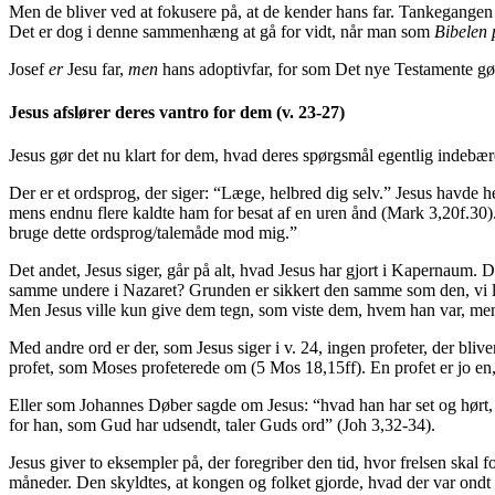
Men de bliver ved at fokusere på, at de kender hans far. Tankegangen
Det er dog i denne sammenhæng at gå for vidt, når man som
Bibelen
Josef
er
Jesu far,
men
hans adoptivfar, for som Det nye Testamente gør kl
Jesus afslører deres vantro for dem (v. 23-27)
Jesus gør det nu klart for dem, hvad deres spørgsmål egentlig indebær
Der er et ordsprog, der siger: “Læge, helbred dig selv.” Jesus havde 
mens endnu flere kaldte ham for besat af en uren ånd (Mark 3,20f.30). P
bruge dette ordsprog/talemåde mod mig.”
Det andet, Jesus siger, går på alt, hvad Jesus har gjort i Kapernaum
samme undere i Nazaret? Grunden er sikkert den samme som den, vi læse
Men Jesus ville kun give dem tegn, som viste dem, hvem han var, men ikk
Med andre ord er der, som Jesus siger i v. 24, ingen profeter, der bliv
profet, som Moses profeterede om (5 Mos 18,15ff). En profet er jo en
Eller som Johannes Døber sagde om Jesus: “hvad han har set og hørt,
for han, som Gud har udsendt, taler Guds ord” (Joh 3,32-34).
Jesus giver to eksempler på, der foregriber den tid, hvor frelsen skal 
måneder. Den skyldtes, at kongen og folket gjorde, hvad der var ondt i