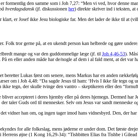
 er formentlig den samme som i Joh 7,27: “Men vi ved, hvor denne mand 
 på hverdagsdansk
(jf. diskussionen
her
) direkte skriver ind i teksten, a
art, er Josef ikke Jesu biologiske far. Men det lader de ikke til at (vill
er. Folk tror gerne på, at en ukendt person kan helbrede og gøre undere
helbredt mange og var den guddommelige læge (jf. til
Joh 4,46-53
). Mås
å en eller anden måde har de/nogle af dem i al fald ment, at det var ham
. Det beretter Lukas først om senere, mens Markus har en anden rækkefø
r om i Joh 4,48: “Da sagde Jesus til ham: ‘Hvis I ikke får tegn og under
e tegn, der skulle tvinge den vantro – skeptikeren eller den “fornuftige
er bliver accepteret i deres hjemby eller på deres hjemegn. Dermed har J
, der taler Guds ord til mennesker. Selv om Jesus var sandt menneske
o
 det vidner han om, og ingen tager imod hans vidnesbyrd. Den, der har 
forkyndes for alle folkeslag, mens jøderne er under dom. Det første drej
 Herrens øjne (1 Kong 16,29-34): “Tishbitten Elias fra Tishbe i Gilead s