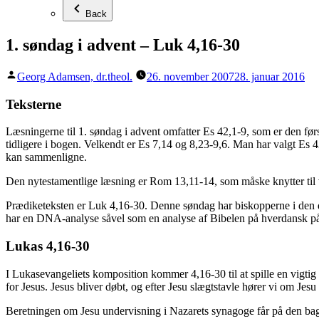
Back
1. søndag i advent – Luk 4,16-30
Posted
Georg Adamsen, dr.theol.
26. november 2007
28. januar 2016
by
Teksterne
Læsningerne til 1. søndag i advent omfatter Es 42,1-9, som er den førs
tidligere i bogen. Velkendt er Es 7,14 og 8,23-9,6. Man har valgt Es 
kan sammenligne.
Den nytestamentlige læsning er Rom 13,11-14, som måske knytter til 
Prædiketeksten er Luk 4,16-30. Denne søndag har biskopperne i den dan
har en DNA-analyse såvel som en analyse af Bibelen på hverdansk på
Lukas 4,16-30
I Lukasevangeliets komposition kommer 4,16-30 til at spille en vigtig r
for Jesus. Jesus bliver døbt, og efter Jesu slægtstavle hører vi om Jesu 
Beretningen om Jesu undervisning i Nazarets synagoge får på den ba