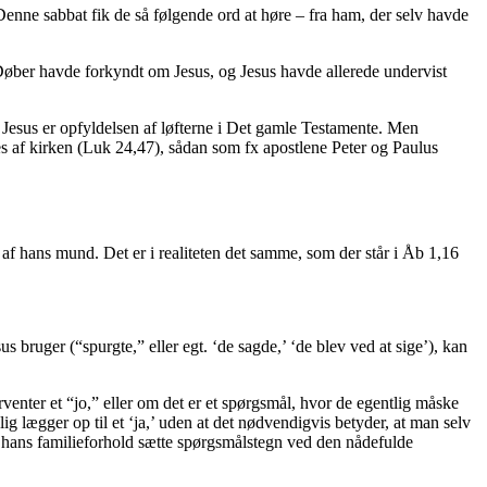
enne sabbat fik de så følgende ord at høre – fra ham, der selv havde
s Døber havde forkyndt om Jesus, og Jesus havde allerede undervist
t Jesus er opfyldelsen af løfterne i Det gamle Testamente. Men
es af kirken (Luk 24,47), sådan som fx apostlene Peter og Paulus
 af hans mund. Det er i realiteten det samme, som der står i Åb 1,16
s bruger (“spurgte,” eller egt. ‘de sagde,’ ‘de blev ved at sige’), kan
rventer et “jo,” eller om det er et spørgsmål, hvor de egentlig måske
lig lægger op til et ‘ja,’ uden at det nødvendigvis betyder, at man selv
og hans familieforhold sætte spørgsmålstegn ved den nådefulde