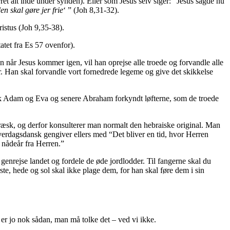
ret alt inde under synden). Eller som Jesus selv siger: “Jesus sagde nu
n skal gøre jer frie
‘ ” (Joh 8,31-32).
ristus (Joh 9,35-38).
tatet fra Es 57 ovenfor).
n når Jesus kommer igen, vil han oprejse alle troede og forvandle alle
r. Han skal forvandle vort fornedrede legeme og give det skikkelse
 fik Adam og Eva og senere Abraham forkyndt løfterne, som de troede
græsk, og derfor konsulterer man normalt den hebraiske original. Man
erdagsdansk gengiver ellers med “Det bliver en tid, hvor Herren
 nådeår fra Herren.”
 genrejse landet og fordele de øde jordlodder. Til fangerne skal du
te, hede og sol skal ikke plage dem, for han skal føre dem i sin
t er jo nok sådan, man må tolke det – ved vi ikke.