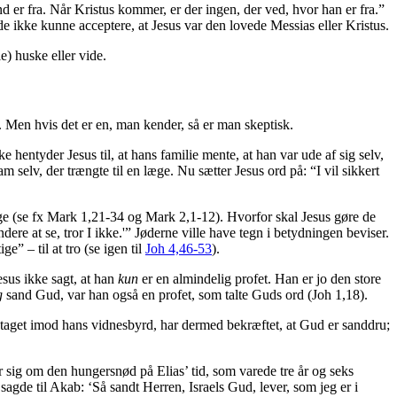
er fra. Når Kristus kommer, er der ingen, der ved, hvor han er fra.”
t de ikke kunne acceptere, at Jesus var den lovede Messias eller Kristus.
e) huske eller vide.
. Men hvis det er en, man kender, så er man skeptisk.
ke hentyder Jesus til, at hans familie mente, at han var ude af sig selv,
 selv, der trængte til en læge. Nu sætter Jesus ord på: “I vil sikkert
lge (se fx Mark 1,21-34 og Mark 2,1-12). Hvorfor skal Jesus gøre de
e at se, tror I ikke.'” Jøderne ville have tegn i betydningen beviser.
” – til at tro (se igen til
Joh 4,46-53
).
esus ikke sagt, at han
kun
er en almindelig profet. Han er jo den store
g
sand Gud, var han også en profet, som talte Guds ord (Joh 1,18).
taget imod hans vidnesbyrd, har dermed bekræftet, at Gud er sanddru;
er sig om den hungersnød på Elias’ tid, som varede tre år og seks
agde til Akab: ‘Så sandt Herren, Israels Gud, lever, som jeg er i