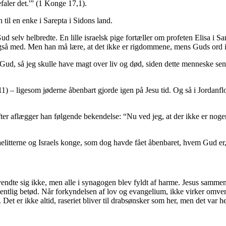
efaler det.'” (1 Konge 17,1).
til en enke i Sarepta i Sidons land.
selv helbredte. En lille israelsk pige fortæller om profeten Elisa i S
også med. Men han må lære, at det ikke er rigdommene, mens Guds ord i
Gud, så jeg skulle have magt over liv og død, siden dette menneske se
) – ligesom jøderne åbenbart gjorde igen på Jesu tid. Og så i Jordanflo
ter aflægger han følgende bekendelse: “Nu ved jeg, at der ikke er nog
litterne og Israels konge, som dog havde fået åbenbaret, hvem Gud er,
mvendte sig ikke, men alle i synagogen blev fyldt af harme. Jesus samme
egentlig betød. Når forkyndelsen af lov og evangelium, ikke virker omven
et er ikke altid, raseriet bliver til drabsønsker som her, men det var h