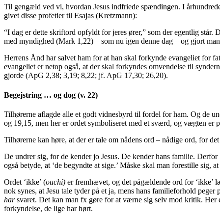
Til gengæld ved vi, hvordan Jesus indfriede spændingen. I århundreder
givet disse profetier til Esajas (Kretzmann):
“I dag er dette skriftord opfyldt for jeres ører,” som der egentlig st
med myndighed (Mark 1,22) – som nu igen denne dag – og gjort mange
Herrens Ånd har salvet ham for at han skal forkynde evangeliet for fat
evangeliet er netop også, at der skal forkyndes omvendelse til synder
gjorde (ApG 2,38; 3,19; 8,22; jf. ApG 17,30; 26,20).
Begejstring … og dog (v. 22)
Tilhørerne aflagde alle et godt vidnesbyrd til fordel for ham. Og de u
og 19,15, men her er ordet symboliseret med et sværd, og vægten er 
Tilhørerne kan høre, at der er tale om nådens ord – nådige ord, for det 
De undrer sig, for de kender jo Jesus. De kender hans familie. Derfor 
også betyde, at ‘de begyndte at sige.’ Måske skal man forestille sig, at 
Ordet ‘ikke’ (
ouchi)
er fremhævet, og det pågældende ord for ‘ikke’ læg
nok synes, at Jesu tale tyder på et ja, mens hans familieforhold peger p
har
svaret. Det kan man fx gøre for at værne sig selv mod kritik. Her 
forkyndelse, de lige har hørt.