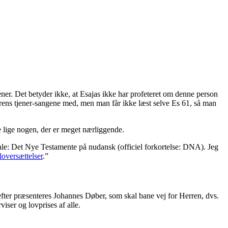
ener. Det betyder ikke, at Esajas ikke har profeteret om denne person
errens tjener-sangene med, men man får ikke læst selve Es 61, så man
 lige nogen, der er meget nærliggende.
le: Det Nye Testamente på nudansk
(officiel forkortelse: DNA). Jeg
loversættelser
.”
erefter præsenteres Johannes Døber, som skal bane vej for Herren, dvs.
viser og lovprises af alle.