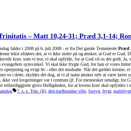
 Trinitatis – Matt 10,24-31; Præd 3,1-14; Ro
øndag falder i 2008 på 6. juli 2008 - er fra Det gamle Testamente
Præd 
 denne tekst afsløres det, at vi ikke stoler på og ønsker, at Gud er Gud. 
vede krav, som vi tror, vi skal opfylde, for at Gud vil os det godt. Ja,
 evangeliets synsvinkel. Vi skal ikke frygte Gud, for han er vores himm
prejsning og evigt liv - eller det modsatte. Når det gælder kristne, er
ser os i dette, skyldes det dog, at vi af natur ønsker selv at være lærer o
o, ikke ved lovgerninger var i centrum (jf. For mennesker umuligt, for Gu
 retfærdiggjorte gives Helligånden, for at lovens krav skal opfyldes i o
Tags:
søndag
7. s. e. Trin. (II)
,
den trælbundne vilje
,
forsyn
,
frygt
,
gudsfrygt