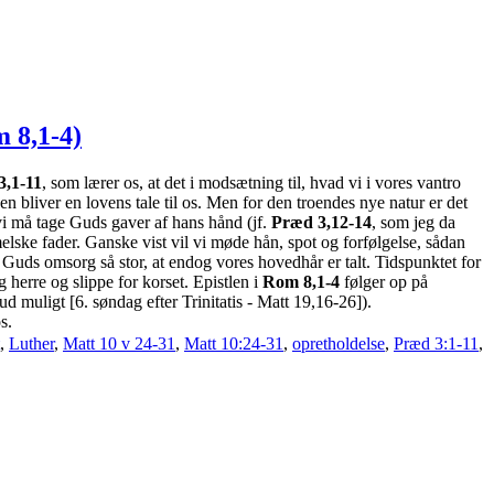
m 8,1-4)
3,1-11
, som lærer os, at det i modsætning til, hvad vi i vores vantro
Den bliver en lovens tale til os. Men for den troendes nye natur er det
 vi må tage Guds gaver af hans hånd (jf.
Præd 3,12-14
, som jeg da
elske fader. Ganske vist vil vi møde hån, spot og forfølgelse, sådan
 Guds omsorg så stor, at endog vores hovedhår er talt. Tidspunktet for
g herre og slippe for korset. Epistlen i
Rom 8,1-4
følger op på
d muligt [6. søndag efter Trinitatis - Matt 19,16-26]).
s.
,
Luther
,
Matt 10 v 24-31
,
Matt 10:24-31
,
opretholdelse
,
Præd 3:1-11
,