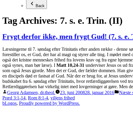
Back
Tag Archives:
7. s. e. Trin. (II)
Frygt derfor ikke, men frygt Gud! (7. s. e.
Læsningerne til 7. søndag efter Trinitatis efter anden række - denne s
forestiller os, er Gud, der har al magt og styrer alle ting. I mødet med
også det kristne menneskes frihed fra lovens krav og fra egne hjemmela
også synes, man bør læse). I
Matt 10,24-31
underviser Jesus os ud fra
som også Jesus gjorde. Men det er Gud, der fælder dommen. Han giver o
en discipels død er fastsat af Gud. Når der er brug for, at Jesus undervi
budskabet fra 6. søndag efter Trinitatis, hvor retfærdiggørelsen ved tr
Retfærdiggørelsen har virkelig intet med lovgerninger at gøre. Men den
Posted
Posted
Georg Adamsen, dr.theol.
23. juni 2008
28. januar 2016
Næste 
by
in
Præd 3:1-14
,
Rom 8:1-4
,
viljens frihed
bLogos
,
Proudly powered by WordPress.