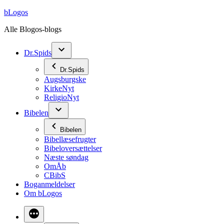
Videre
bLogos
til
Alle Blogos-blogs
indhold
Dr.Spids
Dr.Spids
Augsburgske
KirkeNyt
ReligioNyt
Bibelen
Bibelen
Bibellæsefrugter
Bibeloversættelser
Næste søndag
OmÅb
CBibS
Boganmeldelser
Om bLogos