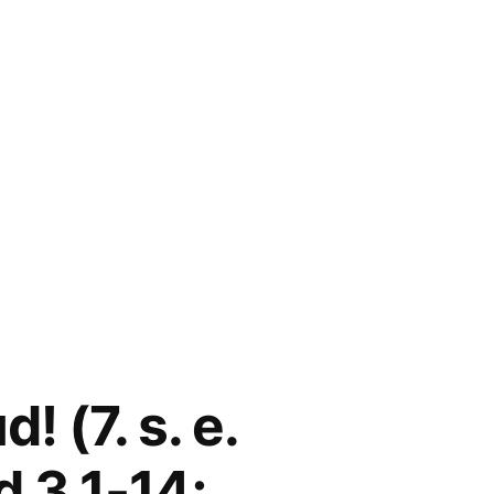
! (7. s. e.
d 3,1-14;