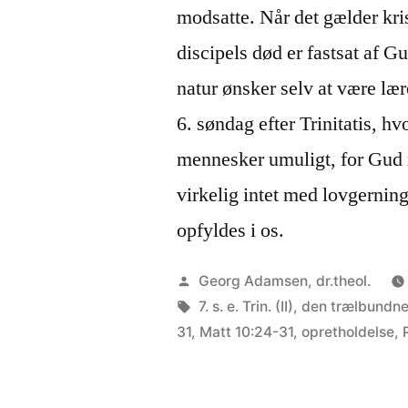
modsatte. Når det gælder kris
discipels død er fastsat af Gu
natur ønsker selv at være lær
6. søndag efter Trinitatis, h
mennesker umuligt, for Gud m
virkelig intet med lovgerning
opfyldes i os.
Posted
Georg Adamsen, dr.theol.
by
Tags:
7. s. e. Trin. (II)
,
den trælbundne 
31
,
Matt 10:24-31
,
opretholdelse
,