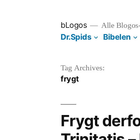
Videre
til
bLogos
Alle Blogos
indhold
Dr.Spids
Bibelen
Tag Archives:
frygt
Frygt derfo
Trinitatis 