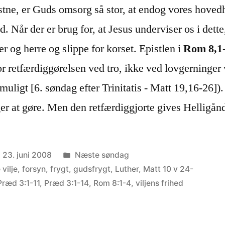
tne, er Guds omsorg så stor, at endog vores hovedhå
d. Når der er brug for, at Jesus underviser os i dette
er og herre og slippe for korset. Epistlen i
Rom 8,1
vor retfærdiggørelsen ved tro, ikke ved lovgerninger 
uligt [6. søndag efter Trinitatis - Matt 19,16-26])
er at gøre. Men den retfærdiggjorte gives Helligånd
Posted
23. juni 2008
Næste søndag
in
vilje
,
forsyn
,
frygt
,
gudsfrygt
,
Luther
,
Matt 10 v 24-
Præd 3:1-11
,
Præd 3:1-14
,
Rom 8:1-4
,
viljens frihed