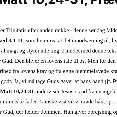
er Trinitatis efter anden række - denne søndag falder
æd 3,1-11
, som lærer os, at det i modsætning til, h
r al magt og styrer alle ting. I mødet med denne tekst
r Gud. Den bliver en lovens tale til os. Men for den
rihed fra lovens krav og fra egne hjemmelavede krav
t godt. Ja, vi må tage Guds gaver af hans hånd (jf.
P
I
Matt 10,24-31
underviser Jesus os ud fra evangelie
 himmelske fader. Ganske vist vil vi møde hån, spot
r Gud, der fælder dommen. Han giver oprejsning og e