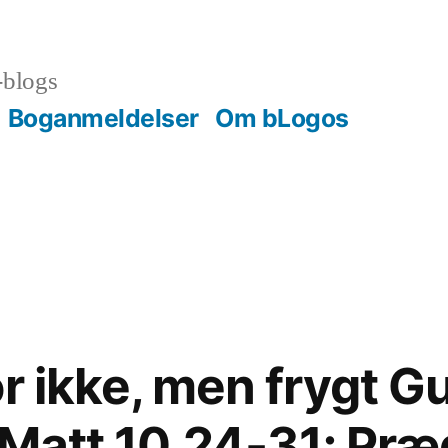
-blogs
Boganmeldelser
Om bLogos
r ikke, men frygt Gud
– Matt 10,24-31; Præ