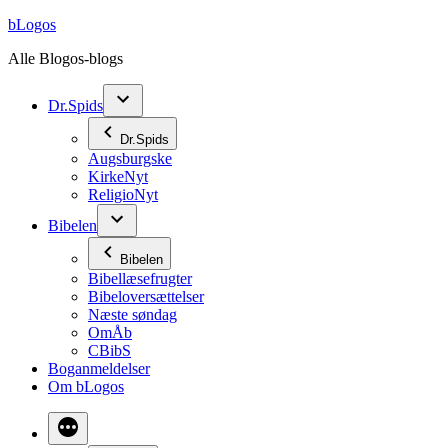
Videre
bLogos
til
Alle Blogos-blogs
indhold
Dr.Spids
Dr.Spids
Augsburgske
KirkeNyt
ReligioNyt
Bibelen
Bibelen
Bibellæsefrugter
Bibeloversættelser
Næste søndag
OmÅb
CBibS
Boganmeldelser
Om bLogos