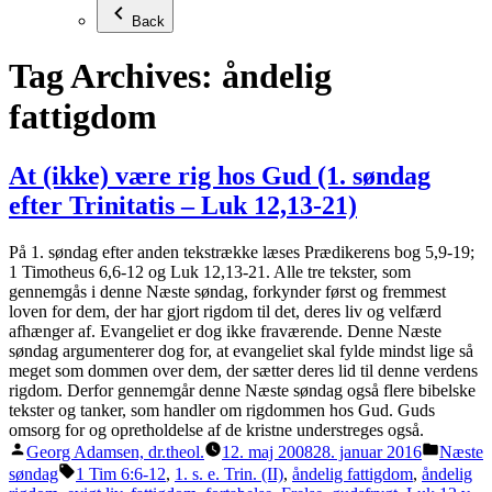
Back
Tag Archives:
åndelig
fattigdom
At (ikke) være rig hos Gud (1. søndag
efter Trinitatis – Luk 12,13-21)
På 1. søndag efter anden tekstrække læses Prædikerens bog 5,9-19;
1 Timotheus 6,6-12 og Luk 12,13-21. Alle tre tekster, som
gennemgås i denne Næste søndag, forkynder først og fremmest
loven for dem, der har gjort rigdom til det, deres liv og velfærd
afhænger af. Evangeliet er dog ikke fraværende. Denne Næste
søndag argumenterer dog for, at evangeliet skal fylde mindst lige så
meget som dommen over dem, der sætter deres lid til denne verdens
rigdom. Derfor gennemgår denne Næste søndag også flere bibelske
tekster og tanker, som handler om rigdommen hos Gud. Guds
omsorg for og opretholdelse af de kristne understreges også.
Posted
Posted
Georg Adamsen, dr.theol.
12. maj 2008
28. januar 2016
Næste
by
in
Tags:
søndag
1 Tim 6:6-12
,
1. s. e. Trin. (II)
,
åndelig fattigdom
,
åndelig