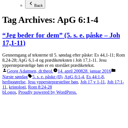
Back
Tag Archives:
ApG 6:1-4
“Jeg beder for dem” (5. s. e. påske – Joh
17,1-11)
Gennemgang af teksterne til 5. søndag efter påske: Es 44,1-11; Rom
8,24-28; ApG 6,1-4 og prædiketeksten i Joh 17,1-11. Jesu
ypperstepræstelige bøn er en storslået prædiketekst.
Posted
Posted
Georg Adamsen, dr.theol.
14. april 2008
28. januar 2016
by
in
Tags:
Næste søndag
5. s. e. påske (II)
,
ApG 6:1-4
,
Es 44:1-8
,
herliggørelse
,
Jesu ypperstepræstelige bøn
,
Joh 17 v 1-11
,
Joh 17:1-
11
,
kristologi
,
Rom 8:24-28
bLogos
,
Proudly powered by WordPress.