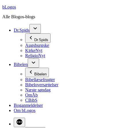
Videre
bLogos
til
Alle Blogos-blogs
indhold
Dr.Spids
Dr.Spids
Augsburgske
KirkeNyt
ReligioNyt
Bibelen
Bibelen
Bibellæsefrugter
Bibeloversættelser
Næste søndag
OmÅb
CBibS
Boganmeldelser
Om bLogos