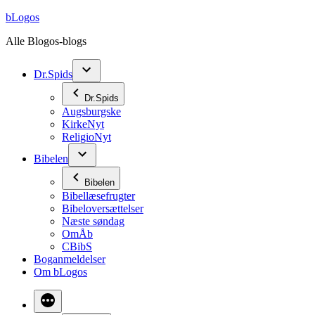
Videre
bLogos
til
Alle Blogos-blogs
indhold
Dr.Spids
Dr.Spids
Augsburgske
KirkeNyt
ReligioNyt
Bibelen
Bibelen
Bibellæsefrugter
Bibeloversættelser
Næste søndag
OmÅb
CBibS
Boganmeldelser
Om bLogos