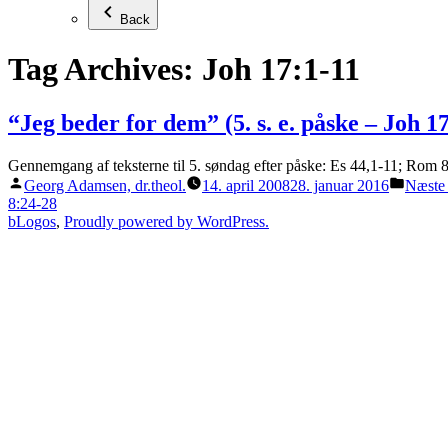
Back
Tag Archives:
Joh 17:1-11
“Jeg beder for dem” (5. s. e. påske – Joh 17
Gennemgang af teksterne til 5. søndag efter påske: Es 44,1-11; Rom 8
Posted
Posted
Georg Adamsen, dr.theol.
14. april 2008
28. januar 2016
Næste
by
in
8:24-28
bLogos
,
Proudly powered by WordPress.