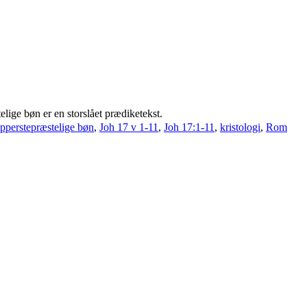
lige bøn er en storslået prædiketekst.
ypperstepræstelige bøn
,
Joh 17 v 1-11
,
Joh 17:1-11
,
kristologi
,
Rom