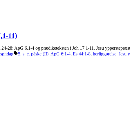
,1-11)
,24-28; ApG 6,1-4 og prædiketeksten i Joh 17,1-11. Jesu ypperstepræste
Tags:
 søndag
5. s. e. påske (II)
,
ApG 6:1-4
,
Es 44:1-8
,
herliggørelse
,
Jesu 