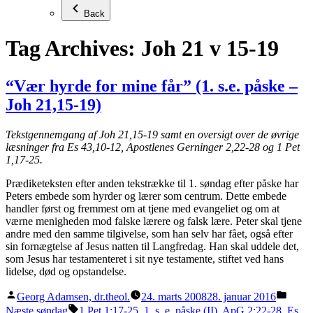
Back
Tag Archives:
Joh 21 v 15-19
“Vær hyrde for mine får” (1. s.e. påske –
Joh 21,15-19)
Tekstgennemgang af Joh 21,15-19 samt en oversigt over de øvrige
læsninger fra Es 43,10-12, Apostlenes Gerninger 2,22-28 og 1 Pet
1,17-25.
Prædiketeksten efter anden tekstrække til 1. søndag efter påske har
Peters embede som hyrder og lærer som centrum. Dette embede
handler først og fremmest om at tjene med evangeliet og om at
værne menigheden mod falske lærere og falsk lære. Peter skal tjene
andre med den samme tilgivelse, som han selv har fået, også efter
sin fornægtelse af Jesus natten til Langfredag. Han skal uddele det,
som Jesus har testamenteret i sit nye testamente, stiftet ved hans
lidelse, død og opstandelse.
Posted
Poste
Georg Adamsen, dr.theol.
24. marts 2008
28. januar 2016
by
in
Tags:
Næste søndag
1 Pet 1:17-25
,
1. s. e. påske (II)
,
ApG 2:22-28
,
Es