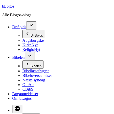
Videre
bLogos
til
Alle Blogos-blogs
indhold
Dr.Spids
Dr.Spids
Augsburgske
KirkeNyt
ReligioNyt
Bibelen
Bibelen
Bibellæsefrugter
Bibeloversættelser
Næste søndag
OmÅb
CBibS
Boganmeldelser
Om bLogos