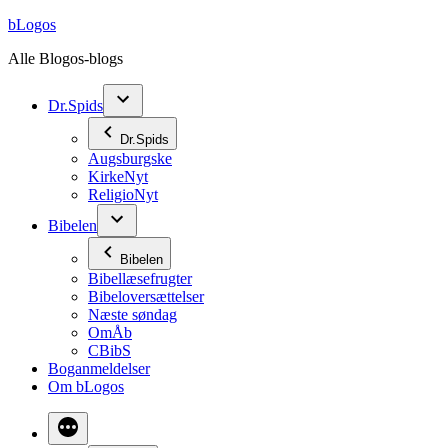
Videre
bLogos
til
Alle Blogos-blogs
indhold
Dr.Spids
Dr.Spids
Augsburgske
KirkeNyt
ReligioNyt
Bibelen
Bibelen
Bibellæsefrugter
Bibeloversættelser
Næste søndag
OmÅb
CBibS
Boganmeldelser
Om bLogos