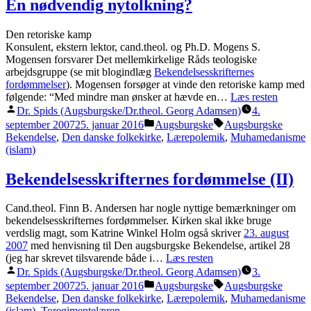
En nødvendig nytolkning?
Den retoriske kamp
Konsulent, ekstern lektor, cand.theol. og Ph.D. Mogens S.
Mogensen forsvarer Det mellemkirkelige Råds teologiske
arbejdsgruppe (se mit blogindlæg
Bekendelsesskrifternes
fordømmelser
). Mogensen forsøger at vinde den retoriske kamp med
følgende: “Med mindre man ønsker at hævde en…
Læs resten
Posted
Dr. Spids (Augsburgske/Dr.theol. Georg Adamsen)
4.
by
Posted
Tags:
september 2007
25. januar 2016
Augsburgske
Augsburgske
in
Bekendelse
,
Den danske folkekirke
,
Lærepolemik
,
Muhamedanisme
(islam)
Bekendelsesskrifternes fordømmelse (II)
Cand.theol. Finn B. Andersen har nogle nyttige bemærkninger om
bekendelsesskrifternes fordømmelser. Kirken skal ikke bruge
verdslig magt, som Katrine Winkel Holm også skriver
23. august
2007
med henvisning til Den augsburgske Bekendelse, artikel 28
(jeg har skrevet tilsvarende både i…
Læs resten
Posted
Dr. Spids (Augsburgske/Dr.theol. Georg Adamsen)
3.
by
Posted
Tags:
september 2007
25. januar 2016
Augsburgske
Augsburgske
in
Bekendelse
,
Den danske folkekirke
,
Lærepolemik
,
Muhamedanisme
(islam)
,
Toregimentelæren