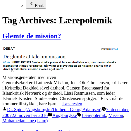
Back
Tag Archives:
Lærepolemik
Glemte de mission?
Missionsgeneralen med riven
Generalsekretær i Luthersk Mission, Jens Ole Christensen, kritiserer
i Kristeligt Dagblad såvel dr.theol. Carsten Breengaard fra
Islamkritisk Netværk og dr.theol. Lissi Rasmussen, som leder
Islamisk-Kristent Studiecenter. Christensen spørger: “Er vi, når det
kommer til stykket, bare børn…
Læs resten
Posted
Dr. Spids (Augsburgske/Dr.theol. Georg Adamsen)
7. december
by
Posted
Tags:
2007
22. november 2016
Augsburgske
Lærepolemik
,
Mission
,
in
Muhamedanisme (islam)