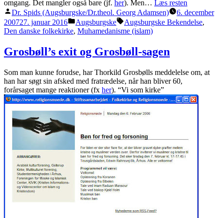
omgang. Det mangler også bare (jf.
her
). Men…
Læs resten
Posted
Dr. Spids (Augsburgske/Dr.theol. Georg Adamsen)
6. december
by
Posted
Tags:
2007
27. januar 2016
Augsburgske
Augsburgske Bekendelse
,
in
Den danske folkekirke
,
Muhamedanisme (islam)
Grosbøll’s exit og Grosbøll-sagen
Som man kunne forudse, har Thorkild Grosbølls meddelelse om, at
han har søgt sin afsked med fratrædelse, når han bliver 60,
forårsaget mange reaktioner (fx
her
). “Vi som kirke”