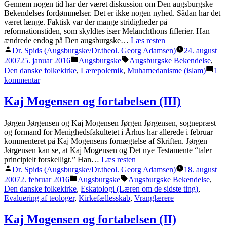
Gennem nogen tid har der været diskussion om Den augsburgske
Bekendelses fordømmelser. Det er ikke nogen nyhed. Sådan har det
været længe. Faktisk var der mange stridigheder på
reformationstiden, som skyldtes især Melanchthons fiflerier. Han
ændrede endog på Den augsburgske…
Læs resten
Posted
Dr. Spids (Augsburgske/Dr.theol. Georg Adamsen)
24. august
by
Posted
Tags:
2007
25. januar 2016
Augsburgske
Augsburgske Bekendelse
,
in
Den danske folkekirke
,
Lærepolemik
,
Muhamedanisme (islam)
1
til
kommentar
Bekendelsesskrifternes
fordømmelser
Kaj Mogensen og fortabelsen (III)
Jørgen Jørgensen og Kaj Mogensen Jørgen Jørgensen, sognepræst
og formand for Menighedsfakultetet i Århus har allerede i februar
kommenteret på Kaj Mogensens fornægtelse af Skriften. Jørgen
Jørgensen kan se, at Kaj Mogensen og Det nye Testamente “taler
principielt forskelligt.” Han…
Læs resten
Posted
Dr. Spids (Augsburgske/Dr.theol. Georg Adamsen)
18. august
by
Posted
Tags:
2007
2. februar 2016
Augsburgske
Augsburgske Bekendelse
,
in
Den danske folkekirke
,
Eskatologi (Læren om de sidste ting)
,
Evaluering af teologer
,
Kirkefællesskab
,
Vranglærere
Kaj Mogensen og fortabelsen (II)