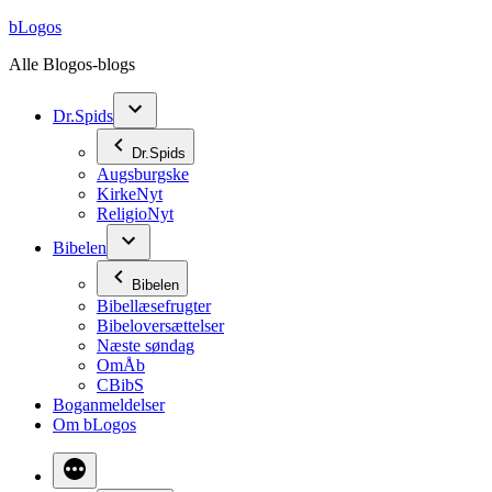
Videre
bLogos
til
Alle Blogos-blogs
indhold
Dr.Spids
Dr.Spids
Augsburgske
KirkeNyt
ReligioNyt
Bibelen
Bibelen
Bibellæsefrugter
Bibeloversættelser
Næste søndag
OmÅb
CBibS
Boganmeldelser
Om bLogos