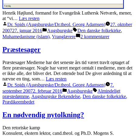
Henrik Højlund, formand for Evangelisk Luthersk Netværk, mener,
at “vi…
Læs resten
Posted
Dr. Spids (Augsburgske/Dr.theol. Georg Adamsen)
27. oktober
by
Posted
Tags:
2007
27. januar 2016
Augsburgske
Den danske folkekirke
,
in
til
Muhamedanisme (islam)
,
Vranglærere
2 kommentarer
Grosbøll’s
exit
Præstesager
og
Grosbøll-
Præstesager Medierne har det seneste års tid været travlt optaget af
sagen
flere præstesager. Nogle har været meget omtalt i medierne, men det
er ikke alle, der bliver det. Det ottende bud De giver anledning til at
nævne en ting, som…
Læs resten
Posted
Dr. Spids (Augsburgske/Dr.theol. Georg Adamsen)
7.
by
Posted
Tags:
september 2007
2. februar 2016
Augsburgske
Almindeligt
in
præstedømme
,
Augsburgske Bekendelse
,
Den danske folkekirke
,
Prædikeembedet
En nødvendig nytolkning?
Den retoriske kamp
Konsulent, ekstern lektor, cand.theol. og Ph.D. Mogens S.