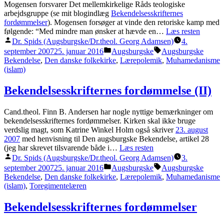
Mogensen forsvarer Det mellemkirkelige Råds teologiske
arbejdsgruppe (se mit blogindlæg
Bekendelsesskrifternes
fordømmelser
). Mogensen forsøger at vinde den retoriske kamp med
følgende: “Med mindre man ønsker at hævde en…
Læs resten
Posted
Dr. Spids (Augsburgske/Dr.theol. Georg Adamsen)
4.
by
Posted
Tags:
september 2007
25. januar 2016
Augsburgske
Augsburgske
in
Bekendelse
,
Den danske folkekirke
,
Lærepolemik
,
Muhamedanisme
(islam)
Bekendelsesskrifternes fordømmelse (II)
Cand.theol. Finn B. Andersen har nogle nyttige bemærkninger om
bekendelsesskrifternes fordømmelser. Kirken skal ikke bruge
verdslig magt, som Katrine Winkel Holm også skriver
23. august
2007
med henvisning til Den augsburgske Bekendelse, artikel 28
(jeg har skrevet tilsvarende både i…
Læs resten
Posted
Dr. Spids (Augsburgske/Dr.theol. Georg Adamsen)
3.
by
Posted
Tags:
september 2007
25. januar 2016
Augsburgske
Augsburgske
in
Bekendelse
,
Den danske folkekirke
,
Lærepolemik
,
Muhamedanisme
(islam)
,
Toregimentelæren
Bekendelsesskrifternes fordømmelser