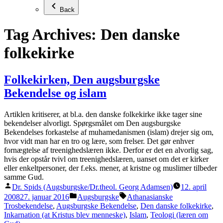
Back
Tag Archives:
Den danske
folkekirke
Folkekirken, Den augsburgske
Bekendelse og islam
Artiklen kritiserer, at bl.a. den danske folkekirke ikke tager sine
bekendelser alvorligt. Spørgsmålet om Den augsburgske
Bekendelses forkastelse af muhamedanismen (islam) drejer sig om,
hvor vidt man har en tro og lære, som frelser. Det gør enhver
fornægtelse af treenighedslæren ikke. Derfor er det en alvorlig sag,
hvis der opstår tvivl om treenighedslæren, uanset om det er kirker
eller enkeltpersoner, der f.eks. mener, at kristne og muslimer tilbeder
samme Gud.
Posted
Dr. Spids (Augsburgske/Dr.theol. Georg Adamsen)
12. april
by
Posted
Tags:
2008
27. januar 2016
Augsburgske
Athanasianske
in
Trosbekendelse
,
Augsburgske Bekendelse
,
Den danske folkekirke
,
Inkarnation (at Kristus blev menneske)
,
Islam
,
Teologi (læren om