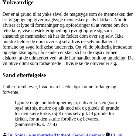
Ynkværdige
Der er al grund til at ynke såvel de magtsyge som de mennesker, der
er følgagtige og giver magtsyge mennesker plads i kirken. Når de
afviser at lytte til formaninger og opfordringer til at værne om den
rette lære, vise næstekærlighed og i øvrigt opføre sig som
anstændige mennesker, så har de fældet dom over sig selv. Ikke
mindre fælder de dom over sig selv, hvis de selv undlader at
formane og søge forligelse undervejs. Og vil de pludselig irettesætte
og søge løsninger, når skaden er sket, så har de også dermed
afsløret, at de udmærket ved, at de har handlet ondt og ugudeligt. De
vil blive dømt som forhærdede – hvis ikke de omvender sig.
Sand efterfølgelse
Luther fremhæver, hvad man i stedet bør kunne forlange og
forvente.
I gamle dage lod biskopperne, ja, enhver kristen (som
også nu) sig martre og gik med tak og glæde til grunde
for den kære kirke, og Kristus selv gik til grunde for
kirken, for at den skulle forblive og bevares.
(Sammesteds, s. 275f)
Posted
Dr. Spids (Augsburgske/Dr.theol. Georg Adamsen)
10. juli