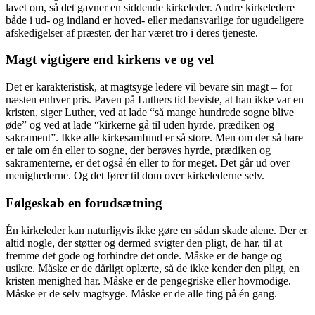
lavet om, så det gavner en siddende kirkeleder. Andre kirkeledere
både i ud- og indland er hoved- eller medansvarlige for ugudeligere
afskedigelser af præster, der har været tro i deres tjeneste.
Magt vigtigere end kirkens ve og vel
Det er karakteristisk, at magtsyge ledere vil bevare sin magt – for
næsten enhver pris. Paven på Luthers tid beviste, at han ikke var en
kristen, siger Luther, ved at lade “så mange hundrede sogne blive
øde” og ved at lade “kirkerne gå til uden hyrde, prædiken og
sakrament”. Ikke alle kirkesamfund er så store. Men om der så bare
er tale om én eller to sogne, der berøves hyrde, prædiken og
sakramenterne, er det også én eller to for meget. Det går ud over
menighederne. Og det fører til dom over kirkelederne selv.
Følgeskab en forudsætning
Én kirkeleder kan naturligvis ikke gøre en sådan skade alene. Der er
altid nogle, der støtter og dermed svigter den pligt, de har, til at
fremme det gode og forhindre det onde. Måske er de bange og
usikre. Måske er de dårligt oplærte, så de ikke kender den pligt, en
kristen menighed har. Måske er de pengegriske eller hovmodige.
Måske er de selv magtsyge. Måske er de alle ting på én gang.