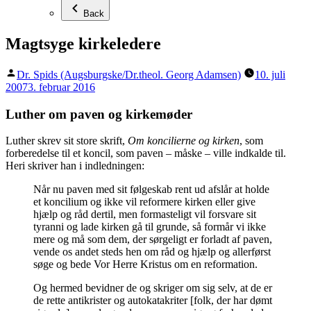
Back
Magtsyge kirkeledere
Posted
Dr. Spids (Augsburgske/Dr.theol. Georg Adamsen)
10. juli
by
2007
3. februar 2016
Luther om paven og kirkemøder
Luther skrev sit store skrift,
Om koncilierne og kirken
, som
forberedelse til et koncil, som paven – måske – ville indkalde til.
Heri skriver han i indledningen:
Når nu paven med sit følgeskab rent ud afslår at holde
et koncilium og ikke vil reformere kirken eller give
hjælp og råd dertil, men formasteligt vil forsvare sit
tyranni og lade kirken gå til grunde, så formår vi ikke
mere og må som dem, der sørgeligt er forladt af paven,
vende os andet steds hen om råd og hjælp og allerførst
søge og bede Vor Herre Kristus om en reformation.
Og hermed bevidner de og skriger om sig selv, at de er
de rette antikrister og autokatakriter [folk, der har dømt