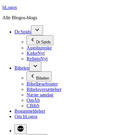
Videre
bLogos
til
Alle Blogos-blogs
indhold
Dr.Spids
Dr.Spids
Augsburgske
KirkeNyt
ReligioNyt
Bibelen
Bibelen
Bibellæsefrugter
Bibeloversættelser
Næste søndag
OmÅb
CBibS
Boganmeldelser
Om bLogos