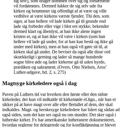
sig selv], som drager dommen over sig og forhærdede
vil fordømmes. Dermed lukker de sig selv ude fra
kirken og berømmer sig offentligt af at være og ville
vedblive at være kirkens værste fjender. Thi den, som
siger, at han hellere vil lade kirken gå til grunde end
lade sig forbedre eller vige i blot eet stykke, bekender
dermed klart og åbenlyst, at han ikke alene ingen
kristen er, og at han ikke vil være i kirken (som han
hellere vil lade gå under, for at han kan bestå og ikke gå
under med kirken), men at han også vil gøre sit til, at
kirken skal gå under. De beviser da også alle disse ord
skrækkeligt i gerning og lader så mange hundrede
sogne blive øde og lader kirkerne gå til uden hyrde,
prædiken og sakrament. (Overs. Otto Nielsen, Aros’
Luther-udgave, bd. 2, s. 275)
Magtsyge kirkeledere også i dag
Paven på Luthers tid var hverken den første eller den sidste
kirkeleder, der kun vil indkalde til kirkemøde el.lign., når han er
sikker på at have magt over alle eller flertallet af dem, der skal
indkaldes. Magt- og herskesyge kirkeledere har båret sig sådan ad
også siden, som det kan ses også nu om stunder. Det sker også i
lutherske kirker. Fx har amerikanske lutheranere dokumenteret,
hvordan reglerne for delegerede og for konfliktløsning er blevet