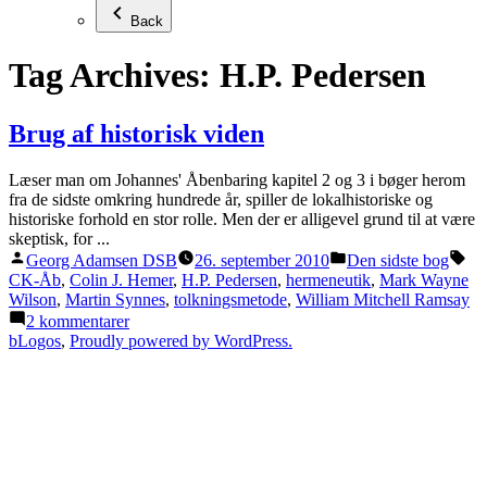
Back
Tag Archives:
H.P. Pedersen
Brug af historisk viden
Læser man om Johannes' Åbenbaring kapitel 2 og 3 i bøger herom
fra de sidste omkring hundrede år, spiller de lokalhistoriske og
historiske forhold en stor rolle. Men der er alligevel grund til at være
skeptisk, for ...
Posted
Posted
Ta
Georg Adamsen DSB
26. september 2010
Den sidste bog
by
in
CK-Åb
,
Colin J. Hemer
,
H.P. Pedersen
,
hermeneutik
,
Mark Wayne
Wilson
,
Martin Synnes
,
tolkningsmetode
,
William Mitchell Ramsay
til
2 kommentarer
Brug
bLogos
,
Proudly powered by WordPress.
af
historisk
viden