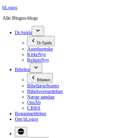
Videre
bLogos
til
Alle Blogos-blogs
indhold
Dr.Spids
Dr.Spids
Augsburgske
KirkeNyt
ReligioNyt
Bibelen
Bibelen
Bibellæsefrugter
Bibeloversættelser
Næste søndag
OmÅb
CBibS
Boganmeldelser
Om bLogos