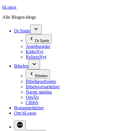
Videre
bLogos
til
Alle Blogos-blogs
indhold
Dr.Spids
Dr.Spids
Augsburgske
KirkeNyt
ReligioNyt
Bibelen
Bibelen
Bibellæsefrugter
Bibeloversættelser
Næste søndag
OmÅb
CBibS
Boganmeldelser
Om bLogos