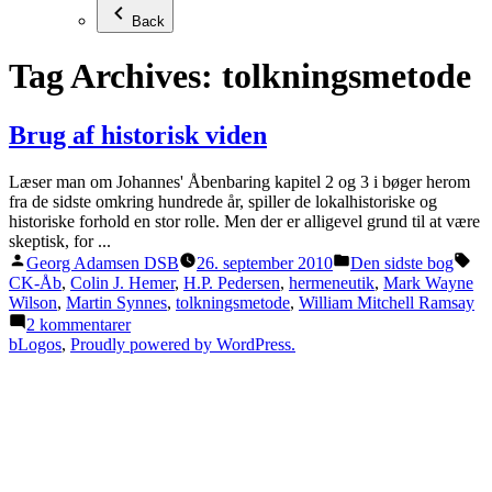
Back
Tag Archives:
tolkningsmetode
Brug af historisk viden
Læser man om Johannes' Åbenbaring kapitel 2 og 3 i bøger herom
fra de sidste omkring hundrede år, spiller de lokalhistoriske og
historiske forhold en stor rolle. Men der er alligevel grund til at være
skeptisk, for ...
Posted
Posted
Ta
Georg Adamsen DSB
26. september 2010
Den sidste bog
by
in
CK-Åb
,
Colin J. Hemer
,
H.P. Pedersen
,
hermeneutik
,
Mark Wayne
Wilson
,
Martin Synnes
,
tolkningsmetode
,
William Mitchell Ramsay
til
2 kommentarer
Brug
bLogos
,
Proudly powered by WordPress.
af
historisk
viden