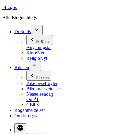
Videre
bLogos
til
Alle Blogos-blogs
indhold
Dr.Spids
Dr.Spids
Augsburgske
KirkeNyt
ReligioNyt
Bibelen
Bibelen
Bibellæsefrugter
Bibeloversættelser
Næste søndag
OmÅb
CBibS
Boganmeldelser
Om bLogos