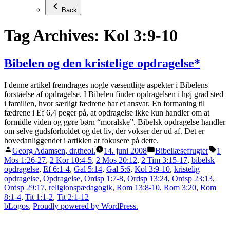
Back
Tag Archives:
Kol 3:9-10
Bibelen og den kristelige opdragelse*
I denne artikel fremdrages nogle væsentlige aspekter i Bibelens
forståelse af opdragelse. I Bibelen finder opdragelsen i høj grad sted
i familien, hvor særligt fædrene har et ansvar. En formaning til
fædrene i Ef 6,4 peger på, at opdragelse ikke kun handler om at
formidle viden og gøre børn “moralske”. Bibelsk opdragelse handler
om selve gudsforholdet og det liv, der vokser der ud af. Det er
hovedanliggendet i artiklen at fokusere på dette.
Posted
Posted
Tag
Georg Adamsen, dr.theol.
14. juni 2008
Bibellæsefrugter
1
by
in
Mos 1:26-27
,
2 Kor 10:4-5
,
2 Mos 20:12
,
2 Tim 3:15-17
,
bibelsk
opdragelse
,
Ef 6:1-4
,
Gal 5:14
,
Gal 5:6
,
Kol 3:9-10
,
kristelig
opdragelse
,
Opdragelse
,
Ordsp 1:7-8
,
Ordsp 13:24
,
Ordsp 23:13
,
Ordsp 29:17
,
religionspædagogik
,
Rom 13:8-10
,
Rom 3:20
,
Rom
8:1-4
,
Tit 1:1-2
,
Tit 2:1-12
bLogos
,
Proudly powered by WordPress.