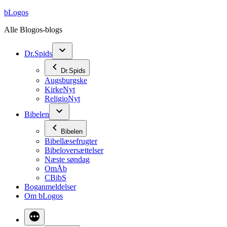
Videre
bLogos
til
Alle Blogos-blogs
indhold
Dr.Spids
Dr.Spids
Augsburgske
KirkeNyt
ReligioNyt
Bibelen
Bibelen
Bibellæsefrugter
Bibeloversættelser
Næste søndag
OmÅb
CBibS
Boganmeldelser
Om bLogos