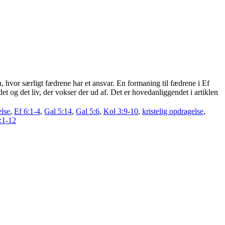
n, hvor særligt fædrene har et ansvar. En formaning til fædrene i Ef
 og det liv, der vokser der ud af. Det er hovedanliggendet i artiklen
else
,
Ef 6:1-4
,
Gal 5:14
,
Gal 5:6
,
Kol 3:9-10
,
kristelig opdragelse
,
2:1-12