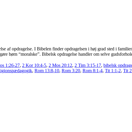
lse af opdragelse. I Bibelen finder opdragelsen i høj grad sted i familie
gøre børn “moralske”. Bibelsk opdragelse handler om selve gudsforholdet
s:
os 1:26-27
,
2 Kor 10:4-5
,
2 Mos 20:12
,
2 Tim 3:15-17
,
bibelsk opdrag
ligionspædagogik
,
Rom 13:8-10
,
Rom 3:20
,
Rom 8:1-4
,
Tit 1:1-2
,
Tit 