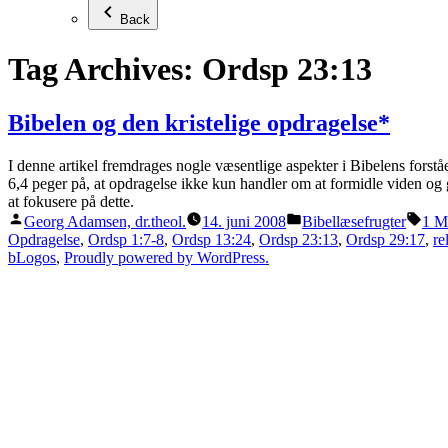
Back
Tag Archives:
Ordsp 23:13
Bibelen og den kristelige opdragelse*
I denne artikel fremdrages nogle væsentlige aspekter i Bibelens forståe
6,4 peger på, at opdragelse ikke kun handler om at formidle viden og 
at fokusere på dette.
Posted
Posted
Tag
Georg Adamsen, dr.theol.
14. juni 2008
Bibellæsefrugter
1 M
by
in
Opdragelse
,
Ordsp 1:7-8
,
Ordsp 13:24
,
Ordsp 23:13
,
Ordsp 29:17
,
re
bLogos
,
Proudly powered by WordPress.