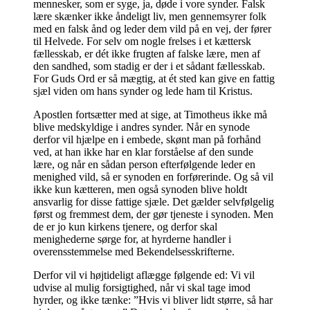
mennesker, som er syge, ja, døde i vore synder. Falsk
lære skænker ikke åndeligt liv, men gennemsyrer folk
med en falsk ånd og leder dem vild på en vej, der fører
til Helvede. For selv om nogle frelses i et kættersk
fællesskab, er dét ikke frugten af falske lære, men af
den sandhed, som stadig er der i et sådant fællesskab.
For Guds Ord er så mægtig, at ét sted kan give en fattig
sjæl viden om hans synder og lede ham til Kristus.
Apostlen fortsætter med at sige, at Timotheus ikke må
blive medskyldige i andres synder. Når en synode
derfor vil hjælpe en i embede, skønt man på forhånd
ved, at han ikke har en klar forståelse af den sunde
lære, og når en sådan person efterfølgende leder en
menighed vild, så er synoden en forførerinde. Og så vil
ikke kun kætteren, men også synoden blive holdt
ansvarlig for disse fattige sjæle. Det gælder selvfølgelig
først og fremmest dem, der gør tjeneste i synoden. Men
de er jo kun kirkens tjenere, og derfor skal
menighederne sørge for, at hyrderne handler i
overensstemmelse med Bekendelsesskrifterne.
Derfor vil vi højtideligt aflægge følgende ed: Vi vil
udvise al mulig forsigtighed, når vi skal tage imod
hyrder, og ikke tænke: ”Hvis vi bliver lidt større, så har