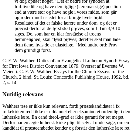
vi dog opnået noget.” Det er bedre for synoden at
forblive lille og have den rigtige (læremæssige) position
end at være stor og have nogle i vores midte, som går
og roder rundt i stedet for at bringe livets brød.
Resultatet af det er falske lærere under dom, og det er
præcist derfor at de først skal prøves, som 1 Tim 3,9-10
siges. De, som har en klar forståelse af troens
hemmelighed, skal ”først prøves; derefter skal man lade
dem tjene, hvis de er ulastelige.” Med andre ord: Prøv
dem grundigt først.
C. F. W. Walther. Duties of an Evangelical Lutheran Synod: Essay
for First Iowa District Convention 1879. Oversat af Everette W.
Meier. i: C. F. W. Walther. Essays for the Church Essays for the
Church. 2 bind. St. Louis: Concordia Publishing House, 1992, bd.
2, s. 14.
Nutidig relevans
Walthers tese er ikke kun relevant, fordi præstekandidater i fx
folkekirken reelt ikke er uddannet eller eksamineret ordentligt i den
lutherske lære. En cand.theol.-grad er ikke garanti for ret meget.
Derfor har en ægte luthersk kirke pligt til selv at undersøge, om en
kandidat til præsteembedet kender og forstår den lutherske lære ret.