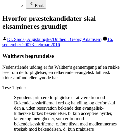
Back
Hvorfor præstekandidater skal
eksamineres grundigt
Posted
Dr. Spids (Augsburgske/Dr.theol. Georg Adamsen)
16.
by
september 2007
3. februar 2016
Walthers begrundelse
Nedenstående uddrag er fra Walther’s gennemgang af en række
teser om de forpligtelser, en retlærende evangelisk-luthersk
kirkesamfund eller synode har.
Tese 1 lyder:
Synodens primære forpligtelse er at være tro mod
Bekendelsesskrifterne i ord og handling, og derfor skal
den a. uden reservation bekende den evangelisk-
lutherske kirkes bekendelser. b. kun acceptere hyrder,
lærere og menigheder, som er tro mod
bekendelsesskrifterne. c. føre tilsyn med medlemmernes
troskab mod bekendelsen. d. kun praktisere