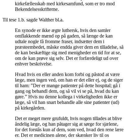
kirkefællesskab med kirkesamfund, som er tro mod
Bekendelsesskrifterne.
Til tese 1.b. sagde Walther bl.a.
En synode er ikke ægte luthersk, hvis den samler
omflakkende mænd op på gaden, så længe de kan
udtale nogle få fromme fraser, indsætter dem i
præsteembedet, måske endda giver dem en tilladelse, så
de kan beskæftige sig med menigheder en tid for at se,
om de kan prøve sig selv. Det er forfærdeligt ud over
enhver beskrivelse.
Hvad hvis en eller anden kom forbi og påstod at være
læge, men ingen ved, om han er det eller ej, og de siger
til ham: ”Der er mange patienter på dette hospital; gå i
gang og behandl dem, og så vil vi se på, hvad du kan
gøre.” Hvis nu denne kollega i virkeligheden ikke er
læge, så vil han snart behandle alle sine patienter (ud)
på kirkegården.
Det er meget mere grufuldt, hvis nogen tillades at blive
åndelig læge, og han påtager sig at sørge for sjælene,
for det forstås kun af dem, som ved, hvad den rene lære
er. Det er medicinen alene, der skænker liv til os