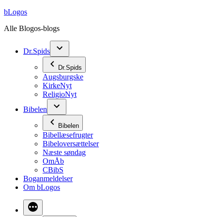
Videre
bLogos
til
Alle Blogos-blogs
indhold
Dr.Spids
Dr.Spids
Augsburgske
KirkeNyt
ReligioNyt
Bibelen
Bibelen
Bibellæsefrugter
Bibeloversættelser
Næste søndag
OmÅb
CBibS
Boganmeldelser
Om bLogos