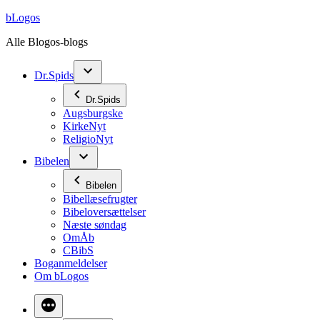
Videre
bLogos
til
Alle Blogos-blogs
indhold
Dr.Spids
Dr.Spids
Augsburgske
KirkeNyt
ReligioNyt
Bibelen
Bibelen
Bibellæsefrugter
Bibeloversættelser
Næste søndag
OmÅb
CBibS
Boganmeldelser
Om bLogos