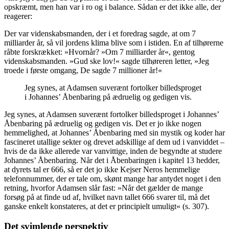
opskræmt, men han var i ro og i ba­lance. Sådan er det ikke alle, der
reagerer:
Der var videnskabsmanden, der i et fore­drag sagde, at om 7
milliarder år, så vil jordens klima blive som i istiden. En af tilhørerne
råbte forskrækket: »Hvornår? »Om 7 milliarder år«, gentog
videnskabs­manden. »Gud ske lov!« sagde tilhøreren letter, »Jeg
troede i første omgang, De sagde 7 millioner år!«
Jeg synes, at Adamsen suverænt fortol­ker billedsproget
i Johannes’ Åbenbaring på ædruelig og gedigen vis.
Jeg synes, at Adamsen suverænt fortol­ker billedsproget i Johannes’
Åben­baring på ædruelig og gedigen vis. Det er jo ikke nogen
hemmelighed, at Johannes’ Åbenbaring med sin mystik og koder har
fasci­neret utallige sekter og drevet adskillige af dem ud i vanviddet –
hvis de da ikke al­lerede var vanvittige, inden de begyndte at studere
Johannes’ Åbenbaring. Når det i Åbenbaringen i kapitel 13 hedder,
at dyrets tal er 666, så er det jo ikke Kejser Neros hemmelige
telefonnummer, der er tale om, skønt mange har antydet noget i den
retning, hvorfor Adamsen slår fast: »Når det gælder de mange
forsøg på at finde ud af, hvilket navn tallet 666 svarer til, må det
ganske enkelt konstateres, at det er principielt umuligt« (s. 307).
Det svimlende perspektiv