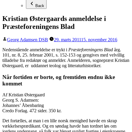
Back
Kristian Østergaards anmeldelse i
Præsteforeningens Blad
Posted
Georg Adamsen DSB
29. marts 2011
15. november 2016
by
Nedenstående anmeldelse er trykt i
Præsteforeningens Blad
årg.
101, nr. 8, 25. februar 2001, s. 152-153 og gengives med velvillig
tilladelse fra redaktør og anmelder. Anmelderen, sognepræst Kristian
Østergaard, er uddannet teolog og litteraturhistoriker.
Når fortiden er borte, og fremtiden endnu ikke
kommet
Af Kristian Østergaard
Georg S. Adamsen:
Johannes’ Åbenbaring
Credo Forlag. 472 sider. 350 kr.
Det fortælles, at man i en lille norsk menighed havde en skrap
vækkelses­prædikant. Og en søndag havde han tordnet løs om
jordens undergang, så folk var blevet synligt fug­tige i øjenkrogene