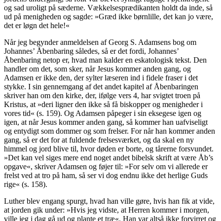
og sad uroligt på sæ­derne. Vækkelsesprædikanten holdt da inde, så
ud på menigheden og sagde: »Græd ikke børnlille, det kan jo være,
det er løgn det hele!«
Når jeg begynder anmeldelsen af Georg S. Adamsens bog om
Johannes’ Åbenba­ring således, så er det fordi, Johannes’
Åbenbaring netop er, hvad man kalder en eskatologisk tekst. Den
handler om det, som sker, når Jesus kommer anden gang, og
Adamsen er ikke den, der sylter læseren ind i fidele fraser i det
stykke. I sin gen­nemgang af det andet kapitel af Åbenba­ringen
skriver han om den kirke, der, ifølge vers 4, har svigtet troen på
Kristus, at »deri ligner den ikke så få biskopper og menigheder i
vores tid« (s. 159). Og Adamsen påpeger i sin eksegese igen og
igen, at når Jesus kommer anden gang, så kommer han uafviseligt
og entydigt som dommer og som frelser. For når han kom­mer anden
gang, så er det for at fuldende frelsesværket, og da skal en ny
himmel og jord blive til, hvor døden er borte, og tå­rerne forsvundet.
»Det kan vel siges mere end noget andet bibelsk skrift at være Åb’s
opgave«, skriver Adamsen og føjer til: »For selv om vi allerede er
frelst ved at tro på ham, så ser vi dog endnu ikke det herlige Guds
rige« (s. 158).
Luther blev engang spurgt, hvad han ville gøre, hvis han fik at vide,
at jorden gik under: »Hvis jeg vidste, at Herren kommer i morgen,
ville jeg i dag gå ud og plante et træ«. Han var altså ikke forvirret og