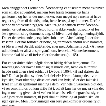
Men anliggendet i Johannes’ Åbenbaring er at skildre menneskelivet
som en stor ad­ventstid, mellem Jesu første komme og hans
genkomst, og her er der mennesker, som meget nøje mener at have
regnet sig frem til det tidspunkt, hvor Jesus på ny kommer. Derfor
har de vendt verden ryggen. Men ifølge Adamsen lærer Åbenba­
ringen os det modsatte. Netop fordi vi ikke kender tidspunktet for
Jesu genkomst og dommens dag, så bliver livet rigt og me­ningsfyldt.
Det er det svimlende perspektiv, Johannes’ Åben­baring åbner for
læseren. For når fortiden er borte, og fremtiden endnu ikke kommet,
så bliver hvert øjeblik afgørende, eller med Adamsens ord: »At være
udholdende er altså et spørgsmål om, hvorvidt Menneske­sønnens
komme skal blive til frelse eller fortabelse« (s. 165).
For et par årtier siden pågik der en hid­sig debat herhjemme. En
foredrags­holder havde tilladt sig at minde om, hvad en feltpræst
havde sagt til en såret soldat på Dybbøl i 1864: »Hvad skriger du
for? Du har jo dine synders forladelse!« Hvor af­stumpede, hvor
kyniske, hvor ukærlige disse ord end kan lyde, så er der faktisk i
lyset af Kristi genkomst mening i dem. Var hele tilværelsen blot det,
vi ser om­kring os og kan gribe fat i, og alt kun her og nu, så ville det
ingen mening give, når vi ved en bisættelse eller begravelse siger:
»Af jord er du kommet, til jord skal du blive, og af jorden skal du
igen opstå«. Men i forvisningen om Jesu genkomst er ordene fyldt
med mening.