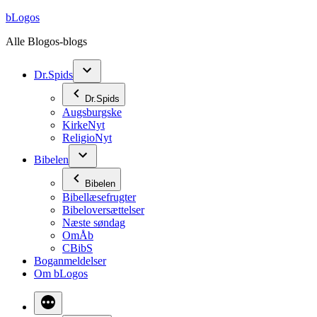
Videre
bLogos
til
Alle Blogos-blogs
indhold
Dr.Spids
Dr.Spids
Augsburgske
KirkeNyt
ReligioNyt
Bibelen
Bibelen
Bibellæsefrugter
Bibeloversættelser
Næste søndag
OmÅb
CBibS
Boganmeldelser
Om bLogos