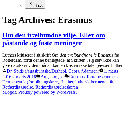
Back
Tag Archives:
Erasmus
Om den trælbundne vilje. Eller om
påstande og faste meninger
Luthers kritiserer i sit skrift
Om den trælbundne vilje
Erasmus fra
Rotterdam, fordi denne benægtede, at Skriften i sig selv ikke kan
give os sikker viden. Sådan kan en kristen ikke tale, påviser Luther.
Posted
Dr. Spids (Augsburgske/Dr.theol. Georg Adamsen)
1. marts
by
Posted
Tags:
2016
3. marts 2016
Augsburgske
Erasmus
,
forudbestemmelse
,
in
Hermeneutik (fortolkningslære)
,
Luther
,
luthersk hermeneutik
,
Retfærdiggørelse
,
Retfærdiggørelseslæren
bLogos
,
Proudly powered by WordPress.