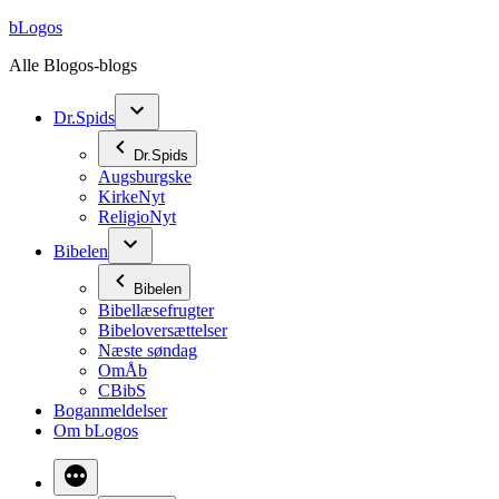
Videre
bLogos
til
Alle Blogos-blogs
indhold
Dr.Spids
Dr.Spids
Augsburgske
KirkeNyt
ReligioNyt
Bibelen
Bibelen
Bibellæsefrugter
Bibeloversættelser
Næste søndag
OmÅb
CBibS
Boganmeldelser
Om bLogos