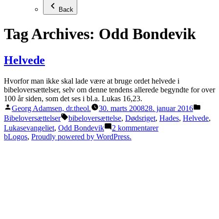
Back
Tag Archives:
Odd Bondevik
Helvede
Hvorfor man ikke skal lade være at bruge ordet helvede i
bibeloversættelser, selv om denne tendens allerede begyndte for over
100 år siden, som det ses i bl.a. Lukas 16,23.
Posted
Poste
Georg Adamsen, dr.theol.
30. marts 2008
28. januar 2016
by
in
Tags:
Bibeloversættelser
bibeloversættelse
,
Dødsriget
,
Hades
,
Helvede
,
til
Lukasevangeliet
,
Odd Bondevik
2 kommentarer
Helvede
bLogos
,
Proudly powered by WordPress.