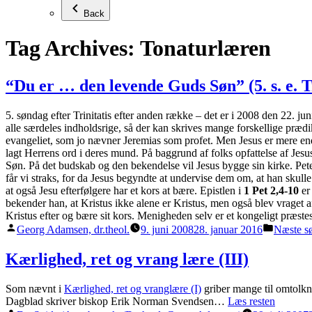
Back
Tag Archives:
Tonaturlæren
“Du er … den levende Guds Søn” (5. s. e. Tr
5. søndag efter Trinitatis efter anden række – det er i 2008 den 22. ju
alle særdeles indholdsrige, så der kan skrives mange forskellige præd
evangeliet, som jo nævner Jeremias som profet. Men Jesus er mere end
lagt Herrens ord i deres mund. På baggrund af folks opfattelse af Jes
Søn. På det budskab og den bekendelse vil Jesus bygge sin kirke. Peter
får vi straks, for da Jesus begyndte at undervise dem om, at han skull
at også Jesu efterfølgere har et kors at bære. Epistlen i
1 Pet 2,4-10
er
bekender han, at Kristus ikke alene er Kristus, men også blev vraget af 
Kristus efter og bære sit kors. Menigheden selv er et kongeligt præst
Posted
Posted
Georg Adamsen, dr.theol.
9. juni 2008
28. januar 2016
Næste s
by
in
Kærlighed, ret og vrang lære (III)
Som nævnt i
Kærlighed, ret og vranglære (I)
griber mange til omtolkni
Dagblad skriver biskop Erik Norman Svendsen…
Læs resten