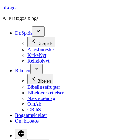
Videre
bLogos
til
Alle Blogos-blogs
indhold
Dr.Spids
Dr.Spids
Augsburgske
KirkeNyt
ReligioNyt
Bibelen
Bibelen
Bibellæsefrugter
Bibeloversættelser
Næste søndag
OmÅb
CBibS
Boganmeldelser
Om bLogos