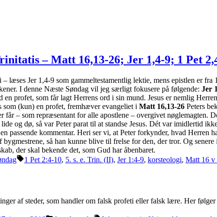
initatis – Matt 16,13-26; Jer 1,4-9; 1 Pet 2,
ni – læses Jer 1,4-9 som gammeltestamentlig lektie, mens epistlen er fra 
ikener. I denne Næste Søndag vil jeg særligt fokusere på følgende:
Jer 
 en profet, som får lagt Herrens ord i sin mund. Jesus er nemlig Herre
us som (kun) en profet, fremhæver evangeliet i
Matt 16,13-26
Peters bek
 får – som repræsentant for alle apostlene – overgivet nøglemagten. De m
e lide og dø, så var Peter parat til at standse Jesus. Dét var imidlerti
 en passende kommentar. Heri ser vi, at Peter forkynder, hvad Herren h
bygmestrene, så han kunne blive til frelse for den, der tror. Og senere i 
eskab, der skal bekende det, som Gud har åbenbaret.
Tags:
øndag
1 Pet 2:4-10
,
5. s. e. Trin. (II)
,
Jer 1:4-9
,
korsteologi
,
Matt 16 v
nger af steder, som handler om falsk profeti eller falsk lære. Her følg