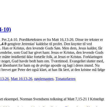
4-10)
1 Pet 2,4-10. Prædiketeksten er fra Matt 16,13-26. Disse tre tekster er
1,4-9
gengiver Jeremias' kaldelse til profet. Den knytter til ved
n. Han er Kristus, den levende Guds Søn. Men dem, Jesus kalder, får
endelse, som Gud har givet ham: Jesus er Kristus, den levende Guds
åtte imidlertid ikke fortælle folk, at Jesus er Kristus. Forklaringen
d ikke noget, Gud havde bedt ham om. Tværtimod. Evangeliet slutter med,
ar åbenbaret for ham og de øvrige apostle og lagt i deres mund. Nu
brevet gør Peter det også klart, at han fik lært, at den kristne må følge
 13-26
,
Matt 16:13-26
,
nøglemagten
,
Tonaturlæren
er et eksempel. Norman Svendsens tolkning af Matt 7,15-21 I Kristeligt