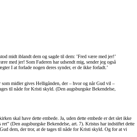
stod midt iblandt dem og sagde til dem: ’Fred være med jer!’
d være med jer! Som Faderen har udsendt mig, sender jeg også
ter I at forlade nogen deres synder, er de ikke forladt.’
ter som midler gives Helligånden, der – hvor og når Gud vil –
 tages til nåde for Kristi skyld. (Den augsburgske Bekendelse,
t kirken skal have dette embede. Ja, uden dette embede er det slet ikke
 ret” (Den augsburgske Bekendelse, art. 7). Kristus har indstiftet dette
d dem, der tror, at de tages til nåde for Kristi skyld. Og for at vi