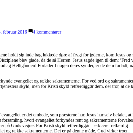
til
3. februar 2016
4 kommentarer
Embedet
og
den
frelsende
ne holdt sig inde bag lukkede døre af frygt for jøderne, kom Jesus og 
tro
Disciplene blev glade, da de så Herren. Jesus sagde igen til dem: ’Fre
dtag Helligånden! Forlader I nogen deres synder, er de dem forladt, næg
 at forkynde evangeliet og række sakramenterne. For ved ord og sakramen
rtjenesters skyld, men for Kristi skyld retfærdiggør dem, der tror, at de
af evangeliet er det embede, som præsterne har. Jesus har selv befalet, a
s forsamling, hvori evangeliet forkyndes rent og sakramenterne forvaltes
er på Guds vegne. For Kristi skyld retfærdiggør – erklærer retfærdig – Gu
geliet og række sakramenterne. Det er på denne måde, Gud virker troen.