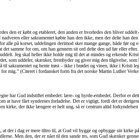
edes den er købt og etableret, den anden er hvorledes den bliver uddelt o
 I nadveren eller sakramentet købte han den ikke, men der delte han de
for alle på korset, uddelingen derimod sker mange gange, både før og ef
rat det samme for om, om han gennem sit ord delte den ud før eller efte
uddelt. Jeg skal heller ikke holde mig til det at mindes og erkende Kristi 
rdet, som uddeler, skænker, frembyder og giver mig den tilgivelse, som bl
å til sakramentet og hente trøst – ikke i brødet og vinen, ikke i Kristi 
or mig.” (Citeret i fordansket form fra det norske Martin Luther Verker 
vegne har Gud indstiftet embedet: lære- og hyrde-embedet. Derfor er det
 om at have fået syndernes forladelse. Det er vigtigt, fordi det er deri
n kirke, der ikke længere er helt ung, så er centrum altid forkyndelsen af
, at der i dag er mere tiltro til, at Gud vil bygge og opbygge sin kirk
dlerne. Men den, der er nået til den sande tro, som Gud skænker gennem