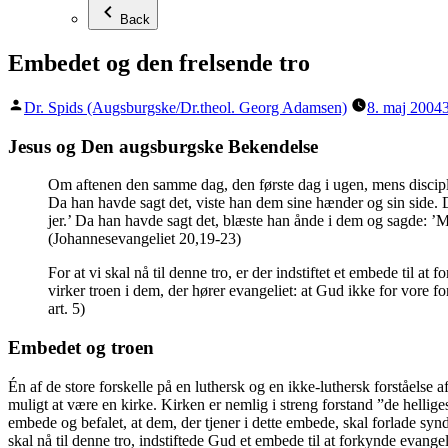
Back
Embedet og den frelsende tro
Posted
Dr. Spids (Augsburgske/Dr.theol. Georg Adamsen)
8. maj 2004
by
Jesus og Den augsburgske Bekendelse
Om aftenen den samme dag, den første dag i ugen, mens disciple
Da han havde sagt det, viste han dem sine hænder og sin side. 
jer.’ Da han havde sagt det, blæste han ånde i dem og sagde: ’Mo
(Johannesevangeliet 20,19-23)
For at vi skal nå til denne tro, er der indstiftet et embede til
virker troen i dem, der hører evangeliet: at Gud ikke for vore fo
art. 5)
Embedet og troen
Én af de store forskelle på en luthersk og en ikke-luthersk forståelse 
muligt at være en kirke. Kirken er nemlig i streng forstand ”de hellige
embede og befalet, at dem, der tjener i dette embede, skal forlade synd
skal nå til denne tro, indstiftede Gud et embede til at forkynde evan