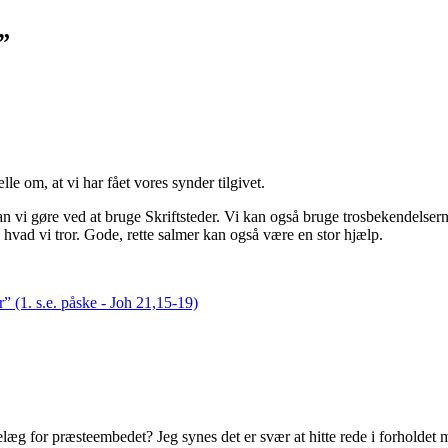
”
le om, at vi har fået vores synder tilgivet.
 vi gøre ved at bruge Skriftsteder. Vi kan også bruge trosbekendelsern
, hvad vi tror. Gode, rette salmer kan også være en stor hjælp.
 (1. s.e. påske - Joh 21,15-19)
elæg for præsteembedet? Jeg synes det er svær at hitte rede i forholde