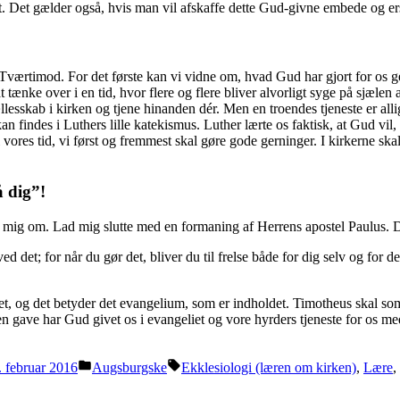
det. Det gælder også, hvis man vil afskaffe dette Gud-givne embede og 
 Tværtimod. For det første kan vi vidne om, hvad Gud har gjort for os
 tænke over i en tid, hvor flere og flere bliver alvorligt syge på sjælen 
t fællesskab i kirken og tjene hinanden dér. Men en troendes tjeneste er a
an findes i Luthers lille katekismus. Luther lærte os faktisk, at Gud vil
 vores tid, vi først og fremmest skal gøre gode gerninger. I kirkerne skal
å dig”!
ere mig om. Lad mig slutte med en formaning af Herrens apostel Paulus. 
ed det; for når du gør det, bliver du til frelse både for dig selv og for 
, og det betyder det evangelium, som er indholdet. Timotheus skal som h
ig en gave har Gud givet os i evangeliet og vore hyrders tjeneste for o
Posted
Tags:
. februar 2016
Augsburgske
Ekklesiologi (læren om kirken)
,
Lære
,
in