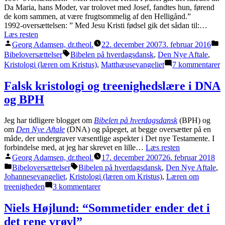
Da Maria, hans Moder, var trolovet med Josef, fandtes hun, førend
de kom sammen, at være frugtsommelig af den Helligånd.”
1992-oversættelsen: ” Med Jesu Kristi fødsel gik det sådan til:…
Læs resten
Posted
P
Georg Adamsen, dr.theol.
22. december 2007
3. februar 2016
by
in
Tags:
Bibeloversættelser
Bibelen på hverdagsdansk
,
Den Nye Aftale
,
ti
Kristologi (læren om Kristus)
,
Matthæusevangeliet
7 kommentarer
V
M
Falsk kristologi og treenighedslære i DNA
o
og BPH
J
(
f
Jeg har tidligere blogget om
Bibelen på hverdagsdansk
(BPH) og
(
om
Den Nye Aftale
(DNA) og påpeget, at begge oversætter på en
1
måde, der undergraver væsentlige aspekter i Det nye Testamente. I
forbindelse med, at jeg har skrevet en lille…
Læs resten
Posted
Georg Adamsen, dr.theol.
17. december 2007
26. februar 2018
by
Posted
Tags:
Bibeloversættelser
Bibelen på hverdagsdansk
,
Den Nye Aftale
,
in
Johannesevangeliet
,
Kristologi (læren om Kristus)
,
Læren om
til
treenigheden
3 kommentarer
Falsk
kristologi
Niels Højlund: “Sommetider ender det i
og
det rene vrøvl”
treenighedslære