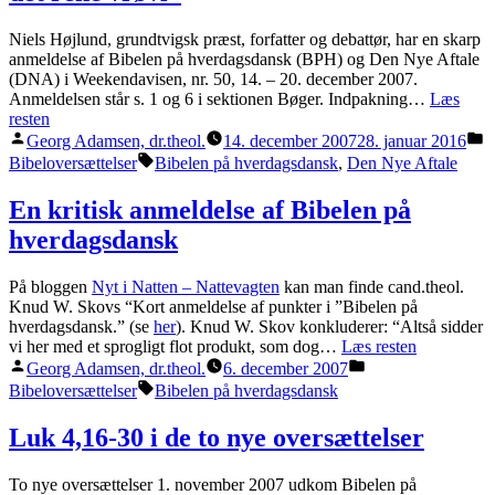
i
DNA
Niels Højlund, grundtvigsk præst, forfatter og debattør, har en skarp
og
anmeldelse af Bibelen på hverdagsdansk (BPH) og Den Nye Aftale
BPH
(DNA) i Weekendavisen, nr. 50, 14. – 20. december 2007.
Anmeldelsen står s. 1 og 6 i sektionen Bøger. Indpakning…
Læs
resten
Posted
P
Georg Adamsen, dr.theol.
14. december 2007
28. januar 2016
by
i
Tags:
Bibeloversættelser
Bibelen på hverdagsdansk
,
Den Nye Aftale
En kritisk anmeldelse af Bibelen på
hverdagsdansk
På bloggen
Nyt i Natten – Nattevagten
kan man finde cand.theol.
Knud W. Skovs “Kort anmeldelse af punkter i ”Bibelen på
hverdagsdansk.” (se
her
). Knud W. Skov konkluderer: “Altså sidder
vi her med et sprogligt flot produkt, som dog…
Læs resten
Posted
Posted
Georg Adamsen, dr.theol.
6. december 2007
by
in
Tags:
Bibeloversættelser
Bibelen på hverdagsdansk
Luk 4,16-30 i de to nye oversættelser
To nye oversættelser 1. november 2007 udkom Bibelen på