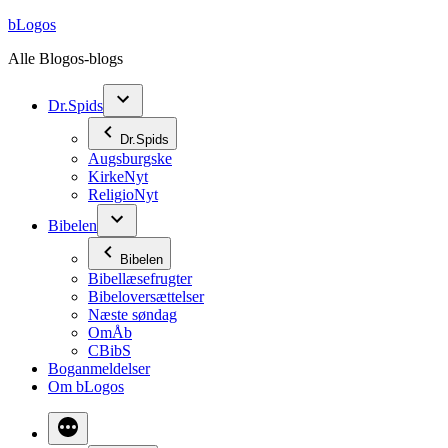
Videre
bLogos
til
Alle Blogos-blogs
indhold
Dr.Spids
Dr.Spids
Augsburgske
KirkeNyt
ReligioNyt
Bibelen
Bibelen
Bibellæsefrugter
Bibeloversættelser
Næste søndag
OmÅb
CBibS
Boganmeldelser
Om bLogos