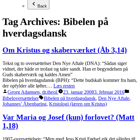
Back
Tag Archives:
Bibelen på
hverdagsdansk
Om Kristus og skaberværket (Åb 3,14)
Tekst og to oversættelser Den Nye Aftale (DNA): “Sådan siger
vidnet, der både er trofast og taler sandt. Han er begyndelsen på
Guds skaberværk og kaldes Amen”
Bibelen på hverdagsdansk (BPH): “Dette budskab kommer fra ham,
der opfylder alle løfter.…
Læs resten
Posted
Poste
Georg Adamsen, dr.theol.
23. januar 2008
3. februar 2016
by
in
Tags:
Bibeloversættelser
Bibelen på hverdagsdansk
,
Den Nye Aftale
,
Johannes’ Åbenbaring
,
Kristologi (læren om Kristus)
Var Maria og Josef (kun) forlovet? (Matt
1,18)
1907-oversættelsen: “Men med Jesu Kristi Fødsel gik det således til.